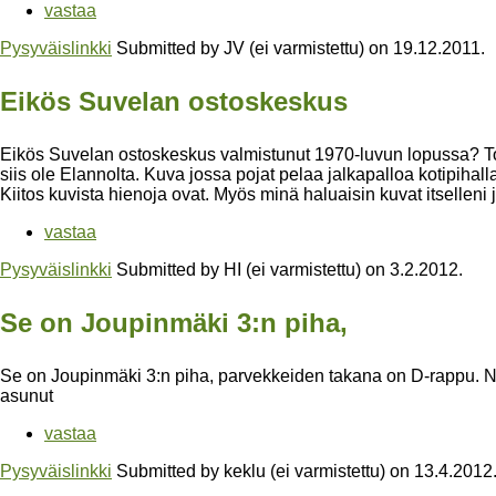
vastaa
Pysyväislinkki
Submitted by
JV (ei varmistettu)
on
19.12.2011
.
Eikös Suvelan ostoskeskus
Eikös Suvelan ostoskeskus valmistunut 1970-luvun lopussa? To
siis ole Elannolta. Kuva jossa pojat pelaa jalkapalloa kotipihalla
Kiitos kuvista hienoja ovat. Myös minä haluaisin kuvat itselleni 
vastaa
Pysyväislinkki
Submitted by
HI (ei varmistettu)
on
3.2.2012
.
Se on Joupinmäki 3:n piha,
Se on Joupinmäki 3:n piha, parvekkeiden takana on D-rappu. Ny
asunut
vastaa
Pysyväislinkki
Submitted by
keklu (ei varmistettu)
on
13.4.2012