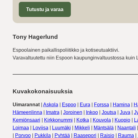
Tutustu ja varaa
Tony Hagerlund
Espoolainen paikallispoliitikko ja kotiseutuaktiivi.
Varavaltuutettu niin Espoon kaupunginvaltuustossa kuin 
Kuvakokonaisuuksia
Uimarannat
|
Askola
|
Espoo
|
Eura
|
Forssa
|
Hamina
|
H
Hämeenlinna
|
Imatra
|
Joroinen
|
Inkoo
|
Joutsa
|
Juva
|
J
Kemiönsaari
|
Kirkkonummi
|
Kotka
|
Kouvola
|
Kuopio
|
L
Loimaa
|
Loviisa
|
Luumäki
|
Mikkeli
|
Mäntsälä
|
Naantali
|
Porvoo
|
Pukkila
|
Pyhtää
|
Raasepori
|
Raisio
|
Rauma
|