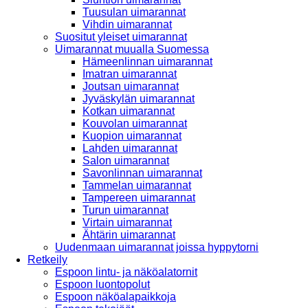
Tuusulan uimarannat
Vihdin uimarannat
Suositut yleiset uimarannat
Uimarannat muualla Suomessa
Hämeenlinnan uimarannat
Imatran uimarannat
Joutsan uimarannat
Jyväskylän uimarannat
Kotkan uimarannat
Kouvolan uimarannat
Kuopion uimarannat
Lahden uimarannat
Salon uimarannat
Savonlinnan uimarannat
Tammelan uimarannat
Tampereen uimarannat
Turun uimarannat
Virtain uimarannat
Ähtärin uimarannat
Uudenmaan uimarannat joissa hyppytorni
Retkeily
Espoon lintu- ja näköalatornit
Espoon luontopolut
Espoon näköalapaikkoja