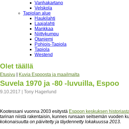
Vanhakartano
Velskola
Tapiolan alue
Haukilahti
Laajalahti
Mankkaa
Niittykumpu
Otaniemi
Pohjois-Tapiola
Tapiola
Westend
Olet täällä
Etusivu
|
Kuvia Espoosta ja maailmalta
Suvela 1970 ja -80 -luvuilla, Espoo
9.10.2017
|
Tony Hagerlund
Kootessani vuonna 2003 esitystä
Espoon keskuksen historiast
tarinan niistä rakentaisin, kunnes runsaan seitsemän vuoden kul
kokonaisuutta on päivitetty ja täydennetty lokakuussa 2013.