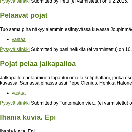
Pysyväislinkki
Submitted by
Petu (ei varmistettu)
on
9.2.2015
.
Pelaavat pojat
Tuo sama piha näkyy aiemmin esiintyvässä kuvassa Joupinmäe
vastaa
Pysyväislinkki
Submitted by
pasi heikkila (ei varmistettu)
on
10
Pojat pelaa jalkapalloa
Jalkapallon pelaaminen tapahtui omalla kotipihallani, jonka oso
kuvassa. Samassa pihassa asui Pepe Olenius, Henkka Halonen
vastaa
Pysyväislinkki
Submitted by
Tuntematon vier... (ei varmistettu)
o
Ihania kuvia. Epi
Ihania kuvia. Epi