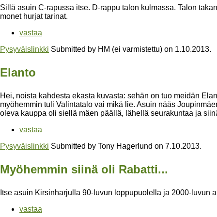
Sillä asuin C-rapussa itse. D-rappu talon kulmassa. Talon takana 
monet hurjat tarinat.
vastaa
Pysyväislinkki
Submitted by
HM (ei varmistettu)
on
1.10.2013
.
Elanto
Hei, noista kahdesta ekasta kuvasta: sehän on tuo meidän Ela
myöhemmin tuli Valintatalo vai mikä lie. Asuin nääs Joupinmäe
oleva kauppa oli siellä mäen päällä, lähellä seurakuntaa ja siinä o
vastaa
Pysyväislinkki
Submitted by
Tony Hagerlund
on
7.10.2013
.
Myöhemmin siinä oli Rabatti...
Itse asuin Kirsinharjulla 90-luvun loppupuolella ja 2000-luvun al
vastaa