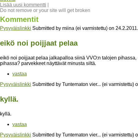
Lisää uusi kommentti
|
Do not remove or your site will get broken
Kommentit
Pysyväislinkki
Submitted by
miina (ei varmistettu)
on
24.2.2011
eikö noi poijjaat pelaa
eikö noi poijjaat pelaa jalkapalloa siinä VVO:n talojen pihassa, 
pihassa? parvekkeet näyttävät minusta siltä.
vastaa
Pysyväislinkki
Submitted by
Tuntematon vier... (ei varmistettu)
o
kyllä.
kyllä.
vastaa
Pysyväislinkki
Submitted by
Tuntematon vier... (ei varmistettu)
o