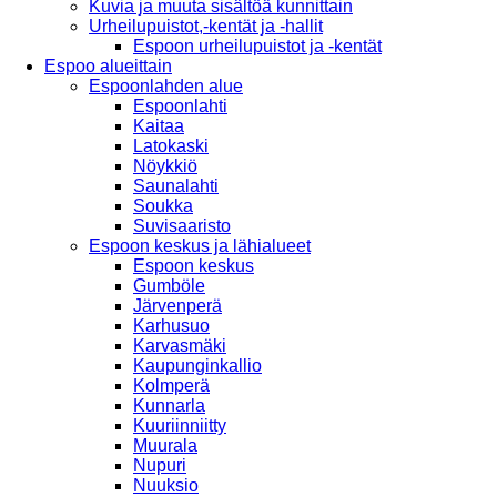
Kuvia ja muuta sisältöä kunnittain
Urheilupuistot,-kentät ja -hallit
Espoon urheilupuistot ja -kentät
Espoo alueittain
Espoonlahden alue
Espoonlahti
Kaitaa
Latokaski
Nöykkiö
Saunalahti
Soukka
Suvisaaristo
Espoon keskus ja lähialueet
Espoon keskus
Gumböle
Järvenperä
Karhusuo
Karvasmäki
Kaupunginkallio
Kolmperä
Kunnarla
Kuuriinniitty
Muurala
Nupuri
Nuuksio