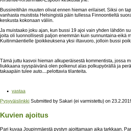
Bussireitihän muuten olivat ennen hieman erilaiset. Siksi on ta
vanhasta muistista Helsingistä päin tullessa Finnoontieltä suo
keskusta kokonaan väliin.
Ja muistaako joku ajan, kun bussi 19 ajoi vain yhden lähdön su
joita oli luonnollisesti paljon enemmän kuin sunnuntaina-eikä 
Kuitinmäentielle (poikkeuksena yksi iltavuoro, jolloin bussi poi
Tämä juttu kasvoi hieman alkuperäisestä kommentista, jossa m
liukkaana syyspäivänä olen polkenut alas polkupyörällä ja per
takaapäin tulee auto....pelottavia tilanteita.
vastaa
Pysyväislinkki
Submitted by
Sakari (ei varmistettu)
on
23.2.201
Kuvien ajoitus
Pari kuvaa Joupinmäestä pystyn ajoittamaan aika tarkkaan. Parkk