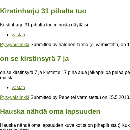
Kirstinharju 31 pihalta tuo
Kirstinharju 31 pihalta tuo minusta näyttäisi.
vastaa
Pysyväislinkki
Submitted by
halonen tarmo (ei varmistettu)
on
1
on se kirstinsyrä 7 ja
on se kirstinsyrä 7 ja kirstintie 17 piha alue jalkapalloa pelaa
muista
vastaa
Pysyväislinkki
Submitted by
Pepe (ei varmistettu)
on
15.5.2013
Hauska nähdä oma lapsuuden
Hauska nähdä oma lapsuuden kuva kotitalon pihapiiristä :) Kuk