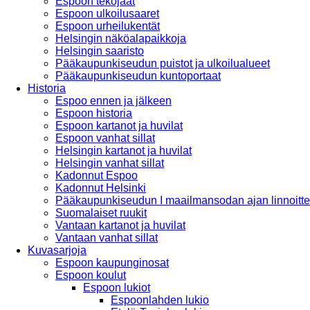
Espoon tekojäät
Espoon ulkoilusaaret
Espoon urheilukentät
Helsingin näköalapaikkoja
Helsingin saaristo
Pääkaupunkiseudun puistot ja ulkoilualueet
Pääkaupunkiseudun kuntoportaat
Historia
Espoo ennen ja jälkeen
Espoon historia
Espoon kartanot ja huvilat
Espoon vanhat sillat
Helsingin kartanot ja huvilat
Helsingin vanhat sillat
Kadonnut Espoo
Kadonnut Helsinki
Pääkaupunkiseudun I maailmansodan ajan linnoitte
Suomalaiset ruukit
Vantaan kartanot ja huvilat
Vantaan vanhat sillat
Kuvasarjoja
Espoon kaupunginosat
Espoon koulut
Espoon lukiot
Espoonlahden lukio