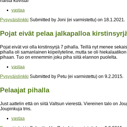
näistä kuvista!
vastaa
Pysyväislinkki
Submitted by
Joni (ei varmistettu)
on
18.1.2021
.
Pojat eivät pelaa jalkapalloa kirstinsyrj
Pojat eivät voi olla kirstinsyrjä 7 pihalla. Teillä nyt menee seka
pihalla oli samanlainen kiipeilyteline, mutta se oli hiekalaatikon
pihaan. Tuo on ennemmin joku piha siitä elannon puolelta.
vastaa
Pysyväislinkki
Submitted by
Petu (ei varmistettu)
on
9.2.2015
.
Pelaajat pihalla
Just aattelin että on siitä Valtsun vierestä. Viereinen talo on J
Joupinkuja tms.
vastaa