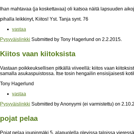
Ihan mahtavaa (ja koskettavaa) oli katsoa näitä lapsuuden aikoj
pihalla leikkinyt, Kiitos! Yst. Tanja synt. 76
vastaa
Pysyväislinkki
Submitted by
Tony Hagerlund
on
2.2.2015
.
Kiitos vaan kiitoksista
Vastaan poikkeuksellisen pitkällä viiveellä: kiitos vaan kiitoksista
samalla asukaspuistossa. Itse tosin hengailin ensisijaisesti kotik
Tony Hagerlund
vastaa
Pysyväislinkki
Submitted by
Anonyymi (ei varmistettu)
on
2.10.
pojat pelaa
Pojat pelaa joupinmäki 5. alapuolella olevissa taloissa vieressä