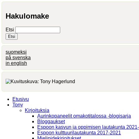
Hakulomake
Etsi
suomeksi
på svenska
in english
Etusivu
Tony
Kirjoituksia
Aurinkopaneelit omakotitalossa -blogisarja
Bloggaukset
Espoon kasvun ja oppimisen lautakunta 2021
Espoon kulttuurilautakunta 2017-2021
Mielipidekirjoitukset