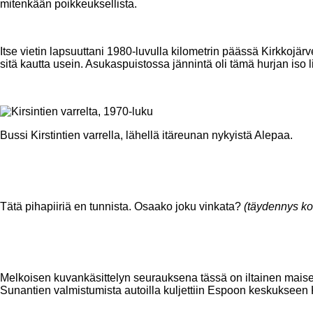
mitenkään poikkeuksellista.
Itse vietin lapsuuttani 1980-luvulla kilometrin päässä Kirkkojärv
sitä kautta usein. Asukaspuistossa jännintä oli tämä hurjan iso l
Bussi Kirstintien varrella, lähellä itäreunan nykyistä Alepaa.
Tätä pihapiiriä en tunnista. Osaako joku vinkata?
(täydennys kom
Melkoisen kuvankäsittelyn seurauksena tässä on iltainen maise
Sunantien valmistumista autoilla kuljettiin Espoon keskukseen K