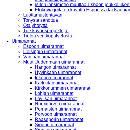
Miten länsimetro muuttaa Espoon joukkoliiken
Elokuvia joita on kuvattu Espoossa tai Kaunia
Luottamustehtäväni
Tonysta sanottua
Ota yhteyttä
Tue kuvausprojekteja!
Tietoa verkkopalvelusta
Uimarannat
Espoon uimarannat
Helsingin uimarannat
Vantaan uimarannat
Muut Uudenmaan uimarannat
Hangon uimarannat
Hyvinkään uimarannat
Inkoon uimarannat
Karkkilan uimarannat
Kirkkonummen uimarannat
Lohjan uimarannat
Loviisan uimarannat
Nurmijärven uimarannat
Pornaisten uimarannat
Porvoon uimarannat
Raaseporin uimarannat
Sipoon uimarannat
Siuntion uimarannat