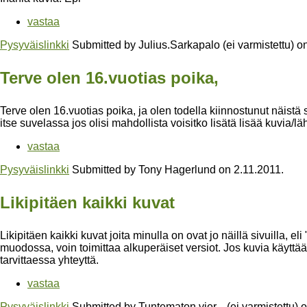
vastaa
Pysyväislinkki
Submitted by
Julius.Sarkapalo (ei varmistettu)
o
Terve olen 16.vuotias poika,
Terve olen 16.vuotias poika, ja olen todella kiinnostunut näistä
itse suvelassa jos olisi mahdollista voisitko lisätä lisää kuvia/läht
vastaa
Pysyväislinkki
Submitted by
Tony Hagerlund
on
2.11.2011
.
Likipitäen kaikki kuvat
Likipitäen kaikki kuvat joita minulla on ovat jo näillä sivuilla, e
muodossa, voin toimittaa alkuperäiset versiot. Jos kuvia käyttää 
tarvittaessa yhteyttä.
vastaa
Pysyväislinkki
Submitted by
Tuntematon vier... (ei varmistettu)
o