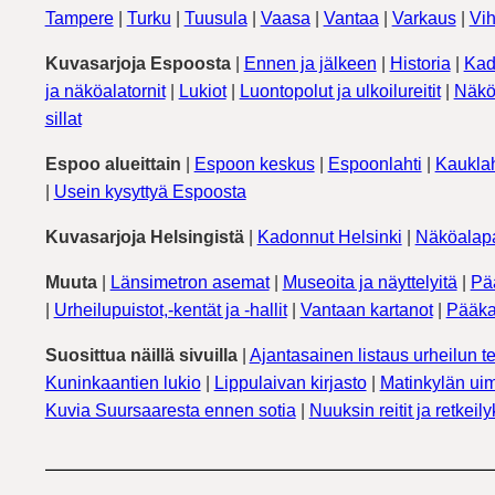
Tampere
|
Turku
|
Tuusula
|
Vaasa
|
Vantaa
|
Varkaus
|
Vih
Kuvasarjoja Espoosta
|
Ennen ja jälkeen
|
Historia
|
Kad
ja näköalatornit
|
Lukiot
|
Luontopolut ja ulkoilureitit
|
Näkö
sillat
Espoo alueittain
|
Espoon keskus
|
Espoonlahti
|
Kauklah
|
Usein kysyttyä Espoosta
Kuvasarjoja Helsingistä
|
Kadonnut Helsinki
|
Näköalapa
Muuta
|
Länsimetron asemat
|
Museoita ja näyttelyitä
|
Pä
|
Urheilupuistot,-kentät ja -hallit
|
Vantaan kartanot
|
Pääka
Suosittua näillä sivuilla
|
Ajantasainen listaus urheilun te
Kuninkaantien lukio
|
Lippulaivan kirjasto
|
Matinkylän uim
Kuvia Suursaaresta ennen sotia
|
Nuuksin reitit ja retkeil