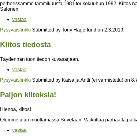
perheessämme tammikuusta 1981 toukokuuhun 1982. Kiitos näiden
Salonen
vastaa
Pysyväislinkki
Submitted by
Tony Hagerlund
on
2.3.2019
.
Kiitos tiedosta
Täydennän tuon tiedon kuvasarjaan.
vastaa
Pysyväislinkki
Submitted by
Kaisa ja Antti (ei varmistettu)
on
8.
Paljon kiitoksia!
Hienoa, kiitos!
Olemme juuri muuttamassa Suvelaan. Vaikuttaa parhaalta paikalt
vastaa