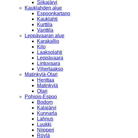
Siikajärvi
Kauklahden alue
Espoonkartano
Kauklahti
Kurttila
Vanttila
Leppävaaran alue
Karakallio
Kilo
Laaksolahti
Leppävaara
Lintuvaara
Viherlaakso
Matinkylä-Olari
Henttaa
Matinkylä
Olari
Pohjois-Espoo
Bodom
Kalajärvi
Kunnarla
Lahnus
Luukki
Niipperi
Röylä