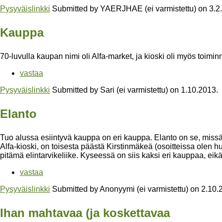
Pysyväislinkki
Submitted by
YAERJHAE (ei varmistettu)
on
3.2
Kauppa
70-luvulla kaupan nimi oli Alfa-market, ja kioski oli myös toimin
vastaa
Pysyväislinkki
Submitted by
Sari (ei varmistettu)
on
1.10.2013
.
Elanto
Tuo alussa esiintyvä kauppa on eri kauppa. Elanto on se, miss
Alfa-kioski, on toisesta päästä Kirstinmäkeä (osoitteissa olen 
pitämä elintarvikeliike. Kyseessä on siis kaksi eri kauppaa, eik
vastaa
Pysyväislinkki
Submitted by
Anonyymi (ei varmistettu)
on
2.10.
Ihan mahtavaa (ja koskettavaa