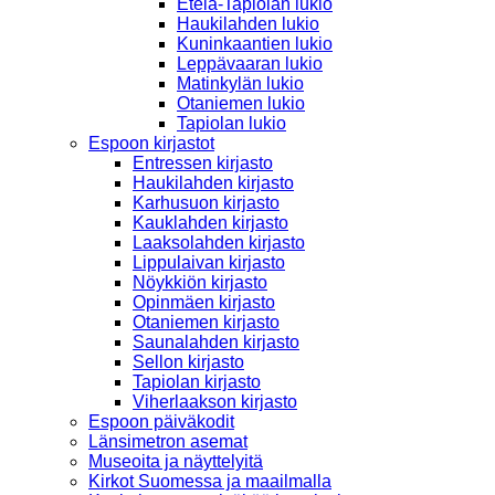
Etelä-Tapiolan lukio
Haukilahden lukio
Kuninkaantien lukio
Leppävaaran lukio
Matinkylän lukio
Otaniemen lukio
Tapiolan lukio
Espoon kirjastot
Entressen kirjasto
Haukilahden kirjasto
Karhusuon kirjasto
Kauklahden kirjasto
Laaksolahden kirjasto
Lippulaivan kirjasto
Nöykkiön kirjasto
Opinmäen kirjasto
Otaniemen kirjasto
Saunalahden kirjasto
Sellon kirjasto
Tapiolan kirjasto
Viherlaakson kirjasto
Espoon päiväkodit
Länsimetron asemat
Museoita ja näyttelyitä
Kirkot Suomessa ja maailmalla