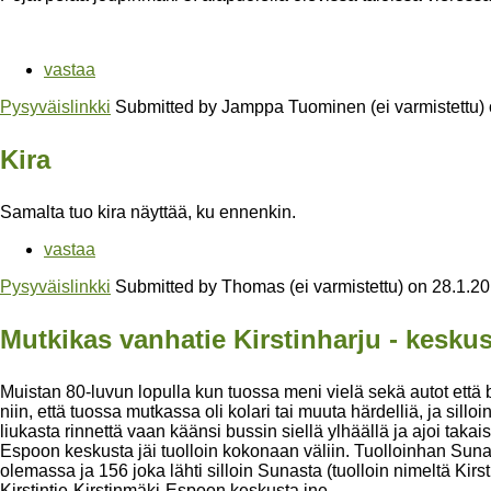
vastaa
Pysyväislinkki
Submitted by
Jamppa Tuominen (ei varmistettu)
Kira
Samalta tuo kira näyttää, ku ennenkin.
vastaa
Pysyväislinkki
Submitted by
Thomas (ei varmistettu)
on
28.1.2
Mutkikas vanhatie Kirstinharju - kesku
Muistan 80-luvun lopulla kun tuossa meni vielä sekä autot että b
niin, että tuossa mutkassa oli kolari tai muuta härdelliä, ja sill
liukasta rinnettä vaan käänsi bussin siellä ylhäällä ja ajoi taka
Espoon keskusta jäi tuolloin kokonaan väliin. Tuolloinhan Sunant
olemassa ja 156 joka lähti silloin Sunasta (tuolloin nimeltä Kirs
Kirstintie-Kirstinmäki-Espoon keskusta jne.