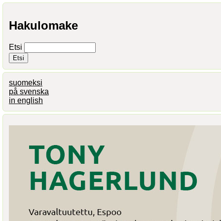
Hakulomake
Etsi
suomeksi
på svenska
in english