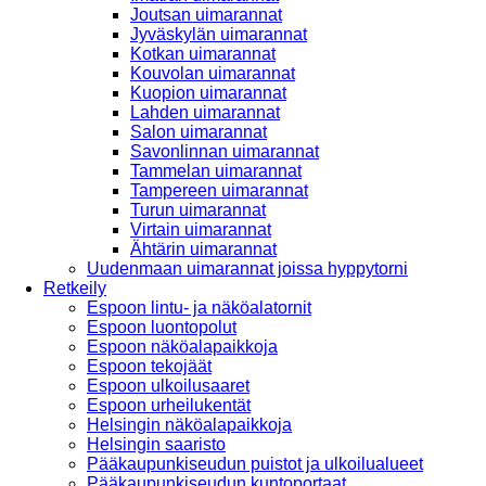
Joutsan uimarannat
Jyväskylän uimarannat
Kotkan uimarannat
Kouvolan uimarannat
Kuopion uimarannat
Lahden uimarannat
Salon uimarannat
Savonlinnan uimarannat
Tammelan uimarannat
Tampereen uimarannat
Turun uimarannat
Virtain uimarannat
Ähtärin uimarannat
Uudenmaan uimarannat joissa hyppytorni
Retkeily
Espoon lintu- ja näköalatornit
Espoon luontopolut
Espoon näköalapaikkoja
Espoon tekojäät
Espoon ulkoilusaaret
Espoon urheilukentät
Helsingin näköalapaikkoja
Helsingin saaristo
Pääkaupunkiseudun puistot ja ulkoilualueet
Pääkaupunkiseudun kuntoportaat