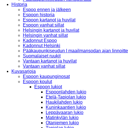
Historia
Espoo ennen ja jälkeen
Espoon historia
Espoon kartanot ja huvilat
Espoon vanhat sillat
Helsingin kartanot ja huvilat
Helsingin vanhat sillat
Kadonnut Espoo
Kadonnut Helsinki
Pääkaupunkiseudun I maailmansodan ajan linnoitte
Suomalaiset ruukit
Vantaan kartanot ja huvilat
Vantaan vanhat sillat
Kuvasarjoja
Espoon kaupunginosat
Espoon koulut
Espoon lukiot
Espoonlahden lukio
Etelä-Tapiolan lukio
Haukilahden lukio
Kuninkaantien lukio
Leppävaaran lukio
Matinkylän lukio
Otaniemen lukio
Tapiolan lukio