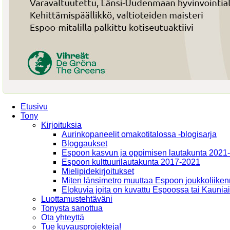
Etusivu
Tony
Kirjoituksia
Aurinkopaneelit omakotitalossa -blogisarja
Bloggaukset
Espoon kasvun ja oppimisen lautakunta 2021
Espoon kulttuurilautakunta 2017-2021
Mielipidekirjoitukset
Miten länsimetro muuttaa Espoon joukkoliiken
Elokuvia joita on kuvattu Espoossa tai Kaunia
Luottamustehtäväni
Tonysta sanottua
Ota yhteyttä
Tue kuvausprojekteja!