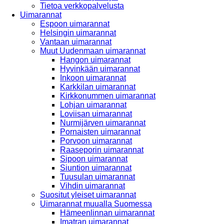
Tietoa verkkopalvelusta
Uimarannat
Espoon uimarannat
Helsingin uimarannat
Vantaan uimarannat
Muut Uudenmaan uimarannat
Hangon uimarannat
Hyvinkään uimarannat
Inkoon uimarannat
Karkkilan uimarannat
Kirkkonummen uimarannat
Lohjan uimarannat
Loviisan uimarannat
Nurmijärven uimarannat
Pornaisten uimarannat
Porvoon uimarannat
Raaseporin uimarannat
Sipoon uimarannat
Siuntion uimarannat
Tuusulan uimarannat
Vihdin uimarannat
Suositut yleiset uimarannat
Uimarannat muualla Suomessa
Hämeenlinnan uimarannat
Imatran uimarannat