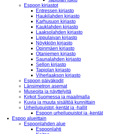
Espoon kirjastot
Entressen kirjasto
Haukilahden kirjasto
Karhusuon kirjasto
Kauklahden kirjasto
Laaksolahden kirjasto
Lippulaivan kirjasto
Nöykkiön kirjasto
Opinmäen kirjasto
Otaniemen kirjasto
Saunalahden kirjasto
Sellon kirjasto
Tapiolan kirjasto
Viherlaakson kirjasto
Espoon päiväkodit
Länsimetron asemat
Museoita ja näyttelyitä
Kirkot Suomessa ja maailmalla
Kuvia ja muuta sisältöä kunnittain
Urheilupuistot,-kentät ja -hallit
Espoon urheilupuistot ja -kentät
Espoo alueittain
Espoonlahden alue
Espoonlahti