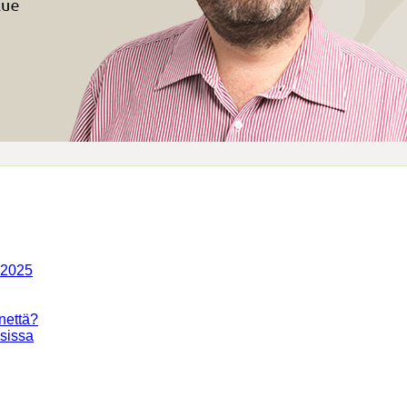
-2025
nettä?
isissa