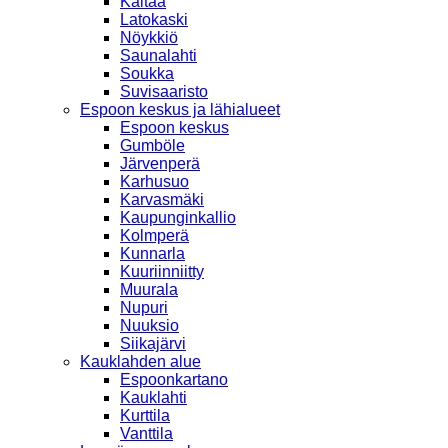
Kaitaa
Latokaski
Nöykkiö
Saunalahti
Soukka
Suvisaaristo
Espoon keskus ja lähialueet
Espoon keskus
Gumböle
Järvenperä
Karhusuo
Karvasmäki
Kaupunginkallio
Kolmperä
Kunnarla
Kuuriinniitty
Muurala
Nupuri
Nuuksio
Siikajärvi
Kauklahden alue
Espoonkartano
Kauklahti
Kurttila
Vanttila