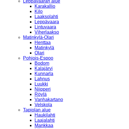
Leppävaaran alue
Karakallio
Kilo
Laaksolahti
Leppävaara
Lintuvaara
Viherlaakso
Matinkylä-Olari
Henttaa
Matinkylä
Olari
Pohjois-Espoo
Bodom
Kalajärvi
Kunnarla
Lahnus
Luukki
Niipperi
Röylä
Vanhakartano
Velskola
Tapiolan alue
Haukilahti
Laajalahti
Mankkaa