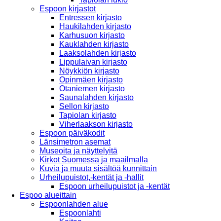
Espoon kirjastot
Entressen kirjasto
Haukilahden kirjasto
Karhusuon kirjasto
Kauklahden kirjasto
Laaksolahden kirjasto
Lippulaivan kirjasto
Nöykkiön kirjasto
Opinmäen kirjasto
Otaniemen kirjasto
Saunalahden kirjasto
Sellon kirjasto
Tapiolan kirjasto
Viherlaakson kirjasto
Espoon päiväkodit
Länsimetron asemat
Museoita ja näyttelyitä
Kirkot Suomessa ja maailmalla
Kuvia ja muuta sisältöä kunnittain
Urheilupuistot,-kentät ja -hallit
Espoon urheilupuistot ja -kentät
Espoo alueittain
Espoonlahden alue
Espoonlahti