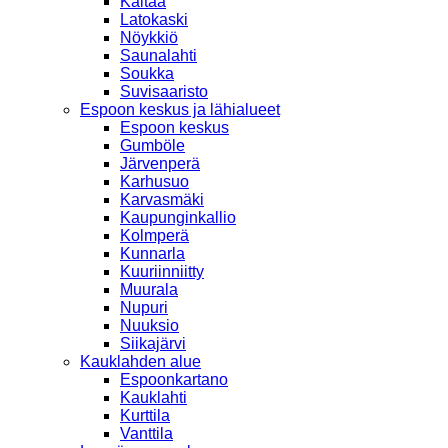
Kaitaa
Latokaski
Nöykkiö
Saunalahti
Soukka
Suvisaaristo
Espoon keskus ja lähialueet
Espoon keskus
Gumböle
Järvenperä
Karhusuo
Karvasmäki
Kaupunginkallio
Kolmperä
Kunnarla
Kuuriinniitty
Muurala
Nupuri
Nuuksio
Siikajärvi
Kauklahden alue
Espoonkartano
Kauklahti
Kurttila
Vanttila