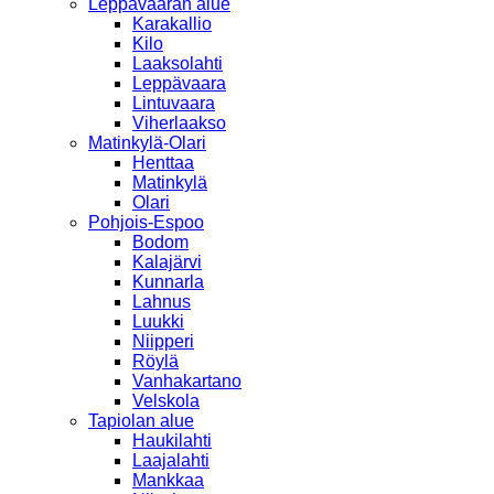
Leppävaaran alue
Karakallio
Kilo
Laaksolahti
Leppävaara
Lintuvaara
Viherlaakso
Matinkylä-Olari
Henttaa
Matinkylä
Olari
Pohjois-Espoo
Bodom
Kalajärvi
Kunnarla
Lahnus
Luukki
Niipperi
Röylä
Vanhakartano
Velskola
Tapiolan alue
Haukilahti
Laajalahti
Mankkaa