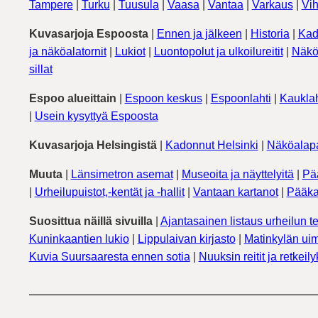
Tampere
|
Turku
|
Tuusula
|
Vaasa
|
Vantaa
|
Varkaus
|
Vih
Kuvasarjoja Espoosta
|
Ennen ja jälkeen
|
Historia
|
Kad
ja näköalatornit
|
Lukiot
|
Luontopolut ja ulkoilureitit
|
Näkö
sillat
Espoo alueittain
|
Espoon keskus
|
Espoonlahti
|
Kauklah
|
Usein kysyttyä Espoosta
Kuvasarjoja Helsingistä
|
Kadonnut Helsinki
|
Näköalapa
Muuta
|
Länsimetron asemat
|
Museoita ja näyttelyitä
|
Pä
|
Urheilupuistot,-kentät ja -hallit
|
Vantaan kartanot
|
Pääka
Suosittua näillä sivuilla
|
Ajantasainen listaus urheilun te
Kuninkaantien lukio
|
Lippulaivan kirjasto
|
Matinkylän uim
Kuvia Suursaaresta ennen sotia
|
Nuuksin reitit ja retkeil