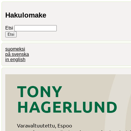
Hakulomake
Etsi
suomeksi
på svenska
in english