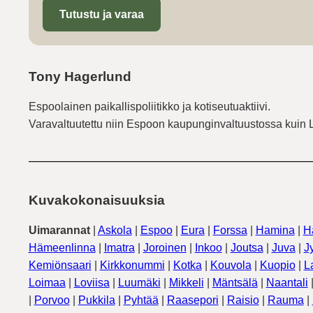
Tutustu ja varaa
Tony Hagerlund
Espoolainen paikallispoliitikko ja kotiseutuaktiivi.
Varavaltuutettu niin Espoon kaupunginvaltuustossa kuin 
Kuvakokonaisuuksia
Uimarannat
|
Askola
|
Espoo
|
Eura
|
Forssa
|
Hamina
|
H
Hämeenlinna
|
Imatra
|
Joroinen
|
Inkoo
|
Joutsa
|
Juva
|
J
Kemiönsaari
|
Kirkkonummi
|
Kotka
|
Kouvola
|
Kuopio
|
L
Loimaa
|
Loviisa
|
Luumäki
|
Mikkeli
|
Mäntsälä
|
Naantali
|
Porvoo
|
Pukkila
|
Pyhtää
|
Raasepori
|
Raisio
|
Rauma
|