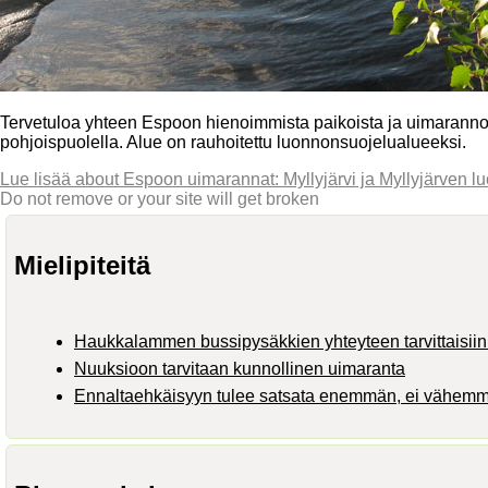
Tervetuloa yhteen Espoon hienoimmista paikoista ja uimarannoi
pohjoispuolella. Alue on rauhoitettu luonnonsuojelualueeksi.
Lue lisää
about Espoon uimarannat: Myllyjärvi ja Myllyjärven 
Do not remove or your site will get broken
Mielipiteitä
Haukkalammen bussipysäkkien yhteyteen tarvittaisiin 
Nuuksioon tarvitaan kunnollinen uimaranta
Ennaltaehkäisyyn tulee satsata enemmän, ei vähem