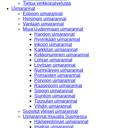
Tietoa verkkopalvelusta
Uimarannat
Espoon uimarannat
Helsingin uimarannat
Vantaan uimarannat
Muut Uudenmaan uimarannat
Hangon uimarannat
Hyvinkään uimarannat
Inkoon uimarannat
Karkkilan uimarannat
Kirkkonummen uimarannat
Lohjan uimarannat
Loviisan uimarannat
Nurmijärven uimarannat
Pornaisten uimarannat
Porvoon uimarannat
Raaseporin uimarannat
Sipoon uimarannat
Siuntion uimarannat
Tuusulan uimarannat
Vihdin uimarannat
Suositut yleiset uimarannat
Uimarannat muualla Suomessa
Hämeenlinnan uimarannat
Imatran uimarannat