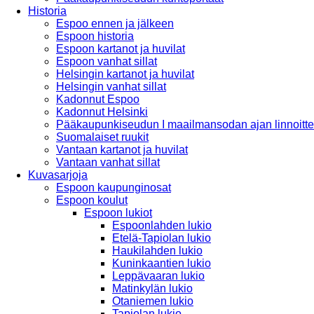
Historia
Espoo ennen ja jälkeen
Espoon historia
Espoon kartanot ja huvilat
Espoon vanhat sillat
Helsingin kartanot ja huvilat
Helsingin vanhat sillat
Kadonnut Espoo
Kadonnut Helsinki
Pääkaupunkiseudun I maailmansodan ajan linnoitte
Suomalaiset ruukit
Vantaan kartanot ja huvilat
Vantaan vanhat sillat
Kuvasarjoja
Espoon kaupunginosat
Espoon koulut
Espoon lukiot
Espoonlahden lukio
Etelä-Tapiolan lukio
Haukilahden lukio
Kuninkaantien lukio
Leppävaaran lukio
Matinkylän lukio
Otaniemen lukio
Tapiolan lukio