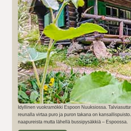
Idyllinen vuokramökki Espoon Nuuksiossa. Talviasutta
reunalla virtaa puro ja puron takana on kansallispuist
naapureista mutta lähellä bussipysäkkiä – Espoossa.