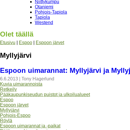
Niittykumpu
Otaniemi
Pohjois-Tapiola
Tapiola
Westend
Olet täällä
Etusivu
|
Espoo
|
Espoon järvet
Myllyjärvi
Espoon uimarannat: Myllyjärvi ja Myll
6.6.2013
|
Tony Hagerlund
Kuvia uimarannoista
Retkeily
Pääkaupunkiseudun puistot ja ulkoilualueet
Espoo
Espoon järvet
Myllyjärvi
Pohjois-Espoo
Röylä
Espoon uimarannat ja -paikat