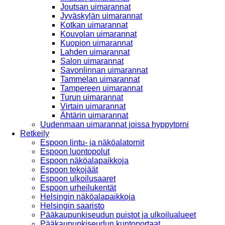
Joutsan uimarannat
Jyväskylän uimarannat
Kotkan uimarannat
Kouvolan uimarannat
Kuopion uimarannat
Lahden uimarannat
Salon uimarannat
Savonlinnan uimarannat
Tammelan uimarannat
Tampereen uimarannat
Turun uimarannat
Virtain uimarannat
Ähtärin uimarannat
Uudenmaan uimarannat joissa hyppytorni
Retkeily
Espoon lintu- ja näköalatornit
Espoon luontopolut
Espoon näköalapaikkoja
Espoon tekojäät
Espoon ulkoilusaaret
Espoon urheilukentät
Helsingin näköalapaikkoja
Helsingin saaristo
Pääkaupunkiseudun puistot ja ulkoilualueet
Pääkaupunkiseudun kuntoportaat