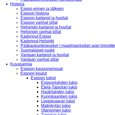
Historia
Espoo ennen ja jälkeen
Espoon historia
Espoon kartanot ja huvilat
Espoon vanhat sillat
Helsingin kartanot ja huvilat
Helsingin vanhat sillat
Kadonnut Espoo
Kadonnut Helsinki
Pääkaupunkiseudun I maailmansodan ajan linnoitte
Suomalaiset ruukit
Vantaan kartanot ja huvilat
Vantaan vanhat sillat
Kuvasarjoja
Espoon kaupunginosat
Espoon koulut
Espoon lukiot
Espoonlahden lukio
Etelä-Tapiolan lukio
Haukilahden lukio
Kuninkaantien lukio
Leppävaaran lukio
Matinkylän lukio
Otaniemen lukio
Tapiolan lukio