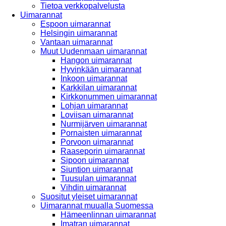
Tietoa verkkopalvelusta
Uimarannat
Espoon uimarannat
Helsingin uimarannat
Vantaan uimarannat
Muut Uudenmaan uimarannat
Hangon uimarannat
Hyvinkään uimarannat
Inkoon uimarannat
Karkkilan uimarannat
Kirkkonummen uimarannat
Lohjan uimarannat
Loviisan uimarannat
Nurmijärven uimarannat
Pornaisten uimarannat
Porvoon uimarannat
Raaseporin uimarannat
Sipoon uimarannat
Siuntion uimarannat
Tuusulan uimarannat
Vihdin uimarannat
Suositut yleiset uimarannat
Uimarannat muualla Suomessa
Hämeenlinnan uimarannat
Imatran uimarannat