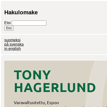
Hakulomake
Etsi
suomeksi
på svenska
in english