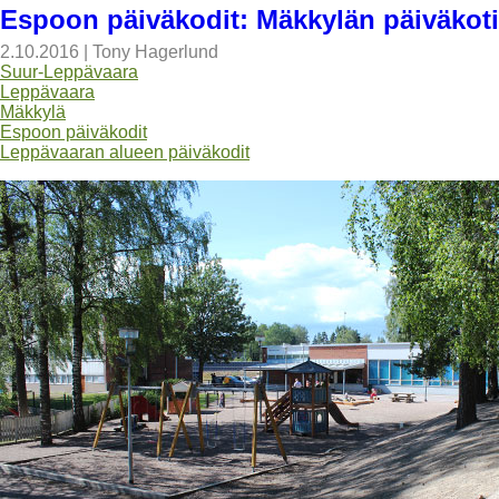
Espoon päiväkodit: Mäkkylän päiväkoti
2.10.2016
|
Tony Hagerlund
Suur-Leppävaara
Leppävaara
Mäkkylä
Espoon päiväkodit
Leppävaaran alueen päiväkodit