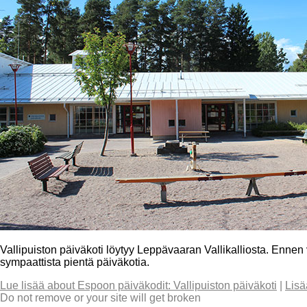
Vallipuiston päiväkoti löytyy Leppävaaran Vallikalliosta. Ennen 
sympaattista pientä päiväkotia.
Lue lisää
about Espoon päiväkodit: Vallipuiston päiväkoti
|
Lisä
Do not remove or your site will get broken