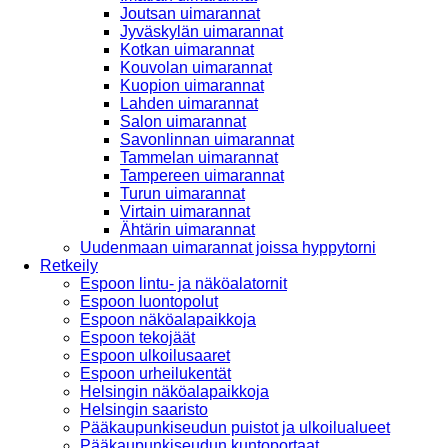
Joutsan uimarannat
Jyväskylän uimarannat
Kotkan uimarannat
Kouvolan uimarannat
Kuopion uimarannat
Lahden uimarannat
Salon uimarannat
Savonlinnan uimarannat
Tammelan uimarannat
Tampereen uimarannat
Turun uimarannat
Virtain uimarannat
Ähtärin uimarannat
Uudenmaan uimarannat joissa hyppytorni
Retkeily
Espoon lintu- ja näköalatornit
Espoon luontopolut
Espoon näköalapaikkoja
Espoon tekojäät
Espoon ulkoilusaaret
Espoon urheilukentät
Helsingin näköalapaikkoja
Helsingin saaristo
Pääkaupunkiseudun puistot ja ulkoilualueet
Pääkaupunkiseudun kuntoportaat