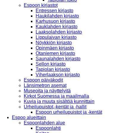
Espoon kirjastot
Entressen kirjasto
Haukilahden kirjasto
Karhusuon kirjasto
Kauklahden kirjasto
Laaksolahden kirjasto
Lippulaivan kirjasto
Nöykkiön kirjasto
Opinmäen kirjasto
Otaniemen kirjasto
Saunalahden kirjasto
Sellon kirjasto
Tapiolan kirjasto
Viherlaakson kirjasto
Espoon päiväkodit
Länsimetron asemat
Museoita ja näyttelyitä
Kirkot Suomessa ja maailmalla
Kuvia ja muuta sisältöä kunnittain
Urheilupuistot,-kentät ja -hallit
Espoon urheilupuistot ja -kentät
Espoo alueittain
Espoonlahden alue
Espoonlahti