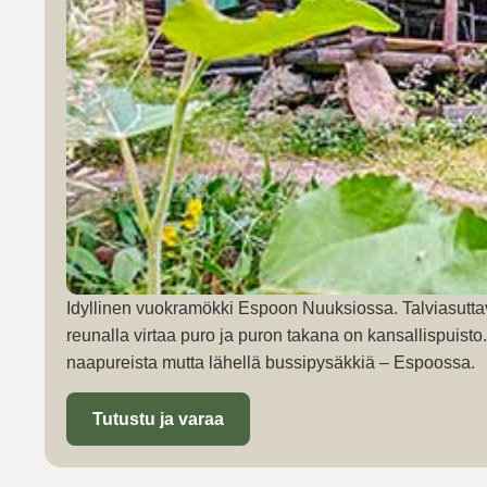
Idyllinen vuokramökki Espoon Nuuksiossa. Talviasutta
reunalla virtaa puro ja puron takana on kansallispuist
naapureista mutta lähellä bussipysäkkiä – Espoossa.
Tutustu ja varaa