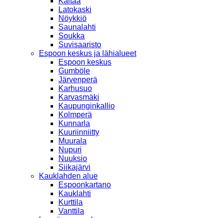
Kaitaa
Latokaski
Nöykkiö
Saunalahti
Soukka
Suvisaaristo
Espoon keskus ja lähialueet
Espoon keskus
Gumböle
Järvenperä
Karhusuo
Karvasmäki
Kaupunginkallio
Kolmperä
Kunnarla
Kuuriinniitty
Muurala
Nupuri
Nuuksio
Siikajärvi
Kauklahden alue
Espoonkartano
Kauklahti
Kurttila
Vanttila