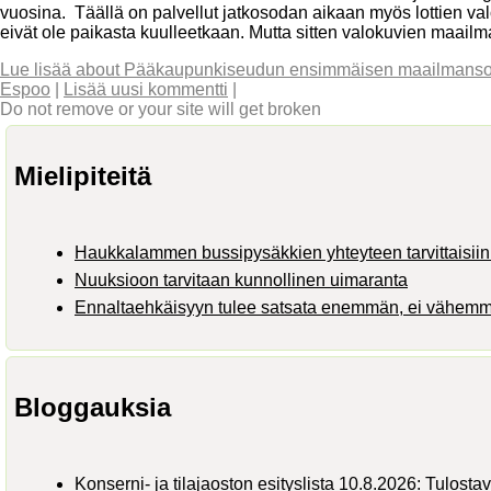
vuosina. Täällä on palvellut jatkosodan aikaan myös lottien val
eivät ole paikasta kuulleetkaan. Mutta sitten valokuvien maailm
Lue lisää
about Pääkaupunkiseudun ensimmäisen maailmansodan
Espoo
|
Lisää uusi kommentti
|
Do not remove or your site will get broken
Mielipiteitä
Haukkalammen bussipysäkkien yhteyteen tarvittaisiin 
Nuuksioon tarvitaan kunnollinen uimaranta
Ennaltaehkäisyyn tulee satsata enemmän, ei vähem
Bloggauksia
Konserni- ja tilajaoston esityslista 10.8.2026: Tulosta