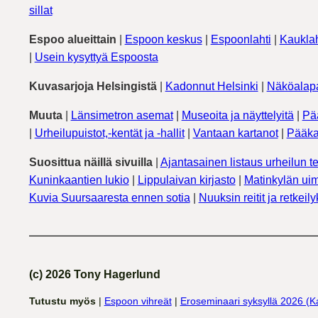
sillat
Espoo alueittain
|
Espoon keskus
|
Espoonlahti
|
Kauklah
|
Usein kysyttyä Espoosta
Kuvasarjoja Helsingistä
|
Kadonnut Helsinki
|
Näköalapa
Muuta
|
Länsimetron asemat
|
Museoita ja näyttelyitä
|
Pä
|
Urheilupuistot,-kentät ja -hallit
|
Vantaan kartanot
|
Pääka
Suosittua näillä sivuilla
|
Ajantasainen listaus urheilun te
Kuninkaantien lukio
|
Lippulaivan kirjasto
|
Matinkylän uim
Kuvia Suursaaresta ennen sotia
|
Nuuksin reitit ja retkeil
(c) 2026 Tony Hagerlund
Tutustu myös
|
Espoon vihreät
|
Eroseminaari syksyllä 2026 (K