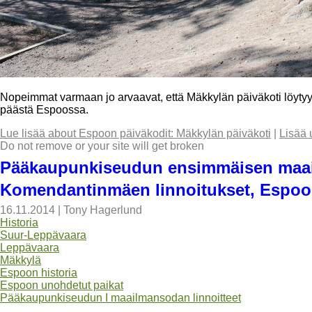
Nopeimmat varmaan jo arvaavat, että Mäkkylän päiväkoti löyty
päästä Espoossa.
Lue lisää
about Espoon päiväkodit: Mäkkylän päiväkoti
|
Lisää 
Do not remove or your site will get broken
Pääkaupunkiseudun ensimmäisen maail
Komendantinmäen linnoitukset, Espoo
16.11.2014
|
Tony Hagerlund
Historia
Suur-Leppävaara
Leppävaara
Mäkkylä
Espoon historia
Espoon unohdetut paikat
Pääkaupunkiseudun I maailmansodan linnoitteet