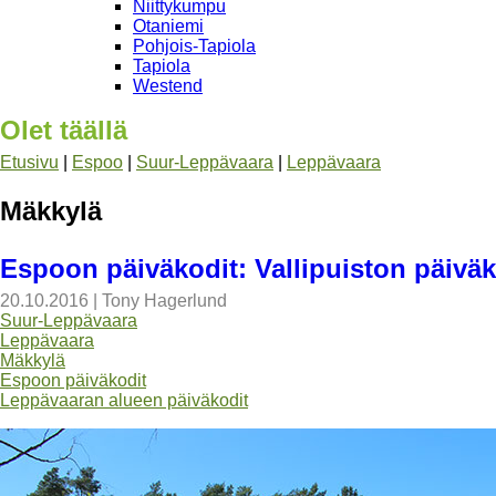
Niittykumpu
Otaniemi
Pohjois-Tapiola
Tapiola
Westend
Olet täällä
Etusivu
|
Espoo
|
Suur-Leppävaara
|
Leppävaara
Mäkkylä
Espoon päiväkodit: Vallipuiston päiväk
20.10.2016
|
Tony Hagerlund
Suur-Leppävaara
Leppävaara
Mäkkylä
Espoon päiväkodit
Leppävaaran alueen päiväkodit