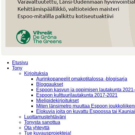
Etusivu
Tony
Kirjoituksia
Aurinkopaneelit omakotitalossa -blogisarja
Bloggaukset
Espoon kasvun ja oppimisen lautakunta 2021
Espoon kulttuurilautakunta 2017-2021
Mielipidekirjoitukset
Miten länsimetro muuttaa Espoon joukkoliiken
Elokuvia joita on kuvattu Espoossa tai Kaunia
Luottamustehtäväni
Tonysta sanottua
Ota yhteyttä
Tue kuvausprojekteja!