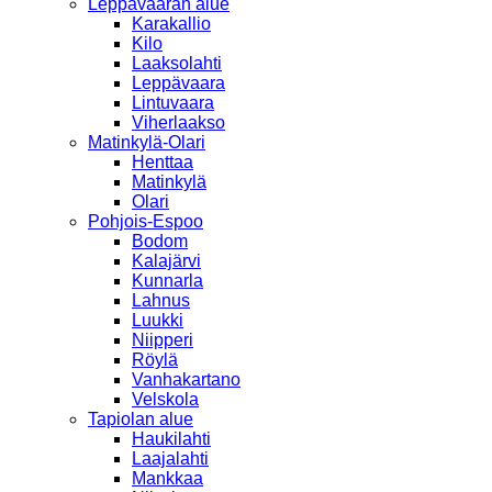
Leppävaaran alue
Karakallio
Kilo
Laaksolahti
Leppävaara
Lintuvaara
Viherlaakso
Matinkylä-Olari
Henttaa
Matinkylä
Olari
Pohjois-Espoo
Bodom
Kalajärvi
Kunnarla
Lahnus
Luukki
Niipperi
Röylä
Vanhakartano
Velskola
Tapiolan alue
Haukilahti
Laajalahti
Mankkaa