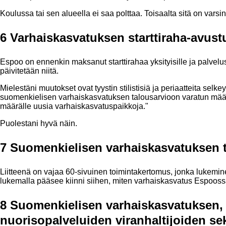
Koulussa tai sen alueella ei saa polttaa. Toisaalta sitä on varsi
6 Varhaiskasvatuksen starttiraha-avust
Espoo on ennenkin maksanut starttirahaa yksityisille ja palvelus
päivitetään niitä.
Mielestäni muutokset ovat tyystin stilistisiä ja periaatteita sel
suomenkielisen varhaiskasvatuksen talousarvioon varatun määr
määrälle uusia varhaiskasvatuspaikkoja."
Puolestani hyvä näin.
7 Suomenkielisen varhaiskasvatuksen 
Liitteenä on vajaa 60-sivuinen toimintakertomus, jonka lukemi
lukemalla pääsee kiinni siihen, miten varhaiskasvatus Espoossa
8 Suomenkielisen varhaiskasvatuksen, 
nuorisopalveluiden viranhaltijoiden s