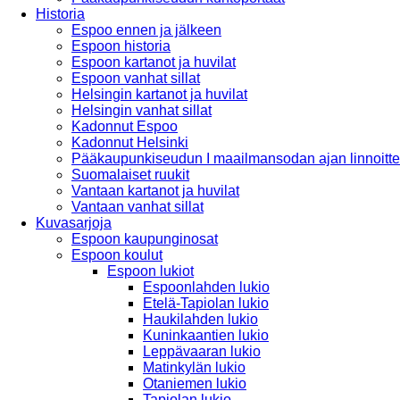
Historia
Espoo ennen ja jälkeen
Espoon historia
Espoon kartanot ja huvilat
Espoon vanhat sillat
Helsingin kartanot ja huvilat
Helsingin vanhat sillat
Kadonnut Espoo
Kadonnut Helsinki
Pääkaupunkiseudun I maailmansodan ajan linnoitte
Suomalaiset ruukit
Vantaan kartanot ja huvilat
Vantaan vanhat sillat
Kuvasarjoja
Espoon kaupunginosat
Espoon koulut
Espoon lukiot
Espoonlahden lukio
Etelä-Tapiolan lukio
Haukilahden lukio
Kuninkaantien lukio
Leppävaaran lukio
Matinkylän lukio
Otaniemen lukio
Tapiolan lukio