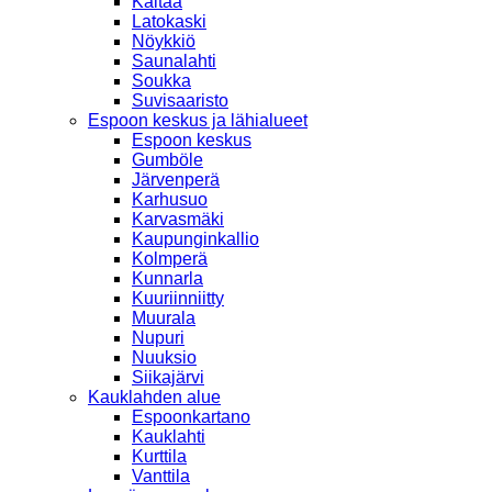
Kaitaa
Latokaski
Nöykkiö
Saunalahti
Soukka
Suvisaaristo
Espoon keskus ja lähialueet
Espoon keskus
Gumböle
Järvenperä
Karhusuo
Karvasmäki
Kaupunginkallio
Kolmperä
Kunnarla
Kuuriinniitty
Muurala
Nupuri
Nuuksio
Siikajärvi
Kauklahden alue
Espoonkartano
Kauklahti
Kurttila
Vanttila