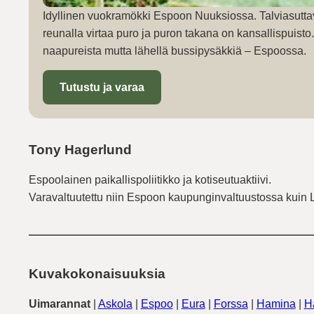
Idyllinen vuokramökki Espoon Nuuksiossa. Talviasutta
reunalla virtaa puro ja puron takana on kansallispuist
naapureista mutta lähellä bussipysäkkiä – Espoossa.
Tutustu ja varaa
Tony Hagerlund
Espoolainen paikallispoliitikko ja kotiseutuaktiivi.
Varavaltuutettu niin Espoon kaupunginvaltuustossa kuin 
Kuvakokonaisuuksia
Uimarannat
|
Askola
|
Espoo
|
Eura
|
Forssa
|
Hamina
|
H