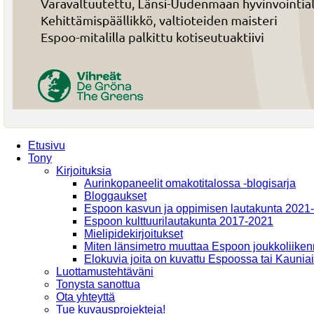
Etusivu
Tony
Kirjoituksia
Aurinkopaneelit omakotitalossa -blogisarja
Bloggaukset
Espoon kasvun ja oppimisen lautakunta 2021
Espoon kulttuurilautakunta 2017-2021
Mielipidekirjoitukset
Miten länsimetro muuttaa Espoon joukkoliiken
Elokuvia joita on kuvattu Espoossa tai Kaunia
Luottamustehtäväni
Tonysta sanottua
Ota yhteyttä
Tue kuvausprojekteja!