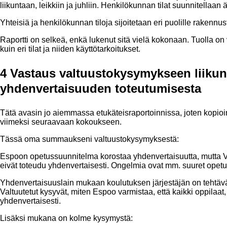
liikuntaan, leikkiin ja juhliin. Henkilökunnan tilat suunnitellaa
Yhteisiä ja henkilökunnan tiloja sijoitetaan eri puolille rakennust
Raportti on selkeä, enkä lukenut sitä vielä kokonaan. Tuolla on
kuin eri tilat ja niiden käyttötarkoitukset.
4 Vastaus valtuustokysymykseen liiku
yhdenvertaisuuden toteutumisesta
Tätä avasin jo aiemmassa etukäteisraportoinnissa, joten kopioin 
viimeksi seuraavaan kokoukseen.
Tässä oma summaukseni valtuustokysymyksestä:
Espoon opetussuunnitelma korostaa yhdenvertaisuutta, mutta 
eivät toteudu yhdenvertaisesti. Ongelmia ovat mm. suuret opetus
Yhdenvertaisuuslain mukaan koulutuksen järjestäjän on tehtävä
Valtuutetut kysyvät, miten Espoo varmistaa, että kaikki oppilaa
yhdenvertaisesti.
Lisäksi mukana on kolme kysymystä: