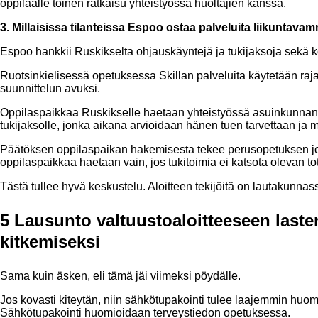
oppilaalle toinen ratkaisu yhteistyössä huoltajien kanssa.
3. Millaisissa tilanteissa Espoo ostaa palveluita liikuntav
Espoo hankkii Ruskikselta ohjauskäyntejä ja tukijaksoja sekä k
Ruotsinkielisessä opetuksessa Skillan palveluita käytetään rajal
suunnittelun avuksi.
Oppilaspaikkaa Ruskikselle haetaan yhteistyössä asuinkunnan 
tukijaksolle, jonka aikana arvioidaan hänen tuen tarvettaan ja
Päätöksen oppilaspaikan hakemisesta tekee perusopetuksen joht
oppilaspaikkaa haetaan vain, jos tukitoimia ei katsota olevan t
Tästä tullee hyvä keskustelu. Aloitteen tekijöitä on lautakunna
5 Lausunto valtuustoaloitteeseen last
kitkemiseksi
Sama kuin äsken, eli tämä jäi viimeksi pöydälle.
Jos kovasti kiteytän, niin sähkötupakointi tulee laajemmin hu
Sähkötupakointi huomioidaan terveystiedon opetuksessa.