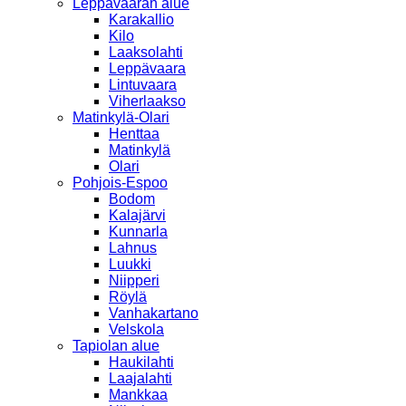
Leppävaaran alue
Karakallio
Kilo
Laaksolahti
Leppävaara
Lintuvaara
Viherlaakso
Matinkylä-Olari
Henttaa
Matinkylä
Olari
Pohjois-Espoo
Bodom
Kalajärvi
Kunnarla
Lahnus
Luukki
Niipperi
Röylä
Vanhakartano
Velskola
Tapiolan alue
Haukilahti
Laajalahti
Mankkaa