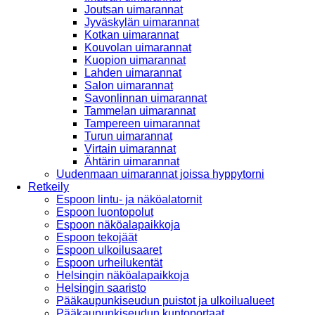
Joutsan uimarannat
Jyväskylän uimarannat
Kotkan uimarannat
Kouvolan uimarannat
Kuopion uimarannat
Lahden uimarannat
Salon uimarannat
Savonlinnan uimarannat
Tammelan uimarannat
Tampereen uimarannat
Turun uimarannat
Virtain uimarannat
Ähtärin uimarannat
Uudenmaan uimarannat joissa hyppytorni
Retkeily
Espoon lintu- ja näköalatornit
Espoon luontopolut
Espoon näköalapaikkoja
Espoon tekojäät
Espoon ulkoilusaaret
Espoon urheilukentät
Helsingin näköalapaikkoja
Helsingin saaristo
Pääkaupunkiseudun puistot ja ulkoilualueet
Pääkaupunkiseudun kuntoportaat