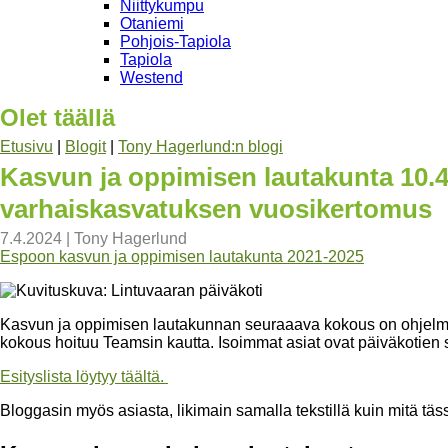
Niittykumpu
Otaniemi
Pohjois-Tapiola
Tapiola
Westend
Olet täällä
Etusivu
|
Blogit
|
Tony Hagerlund:n blogi
Kasvun ja oppimisen lautakunta 10.4
varhaiskasvatuksen vuosikertomus
7.4.2024
|
Tony Hagerlund
Espoon kasvun ja oppimisen lautakunta 2021-2025
Kasvun ja oppimisen lautakunnan seuraaava kokous on ohjelma
kokous hoituu Teamsin kautta. Isoimmat asiat ovat päiväkotien s
Esityslista löytyy täältä.
Bloggasin myös asiasta, likimain samalla tekstillä kuin mitä täs