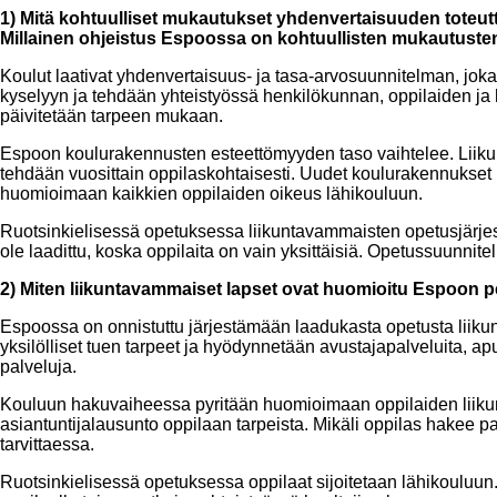
1) Mitä kohtuulliset mukautukset yhdenvertaisuuden toteu
Millainen ohjeistus Espoossa on kohtuullisten mukautusten
Koulut laativat yhdenvertaisuus- ja tasa-arvosuunnitelman, joka
kyselyyn ja tehdään yhteistyössä henkilökunnan, oppilaiden ja 
päivitetään tarpeen mukaan.
Espoon koulurakennusten esteettömyyden taso vaihtelee. Liikun
tehdään vuosittain oppilaskohtaisesti. Uudet koulurakennukset 
huomioimaan kaikkien oppilaiden oikeus lähikouluun.
Ruotsinkielisessä opetuksessa liikuntavammaisten opetusjärjeste
ole laadittu, koska oppilaita on vain yksittäisiä. Opetussuunnit
2) Miten liikuntavammaiset lapset ovat huomioitu Espoon 
Espoossa on onnistuttu järjestämään laadukasta opetusta liiku
yksilölliset tuen tarpeet ja hyödynnetään avustajapalveluita, a
palveluja.
Kouluun hakuvaiheessa pyritään huomioimaan oppilaiden liiku
asiantuntijalausunto oppilaan tarpeista. Mikäli oppilas hakee 
tarvittaessa.
Ruotsinkielisessä opetuksessa oppilaat sijoitetaan lähikouluun.