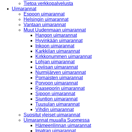
Tietoa verkkopalvelusta
Uimarannat
Espoon uimarannat
Helsingin uimarannat
Vantaan uimarannat
Muut Uudenmaan uimarannat
Hangon uimarannat
Hyvinkään uimarannat
Inkoon uimarannat
Karkkilan uimarannat
Kirkkonummen uimarannat
Lohjan uimarannat
Loviisan uimarannat
Nurmijärven uimarannat
Pornaisten uimarannat
Porvoon uimarannat
Raaseporin uimarannat
Sipoon uimarannat
Siuntion uimarannat
Tuusulan uimarannat
Vihdin uimarannat
Suositut yleiset uimarannat
Uimarannat muualla Suomessa
Hämeenlinnan uimarannat
Imatran uimarannat