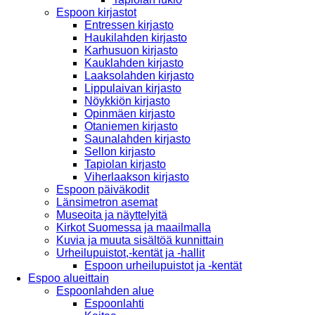
Espoon kirjastot
Entressen kirjasto
Haukilahden kirjasto
Karhusuon kirjasto
Kauklahden kirjasto
Laaksolahden kirjasto
Lippulaivan kirjasto
Nöykkiön kirjasto
Opinmäen kirjasto
Otaniemen kirjasto
Saunalahden kirjasto
Sellon kirjasto
Tapiolan kirjasto
Viherlaakson kirjasto
Espoon päiväkodit
Länsimetron asemat
Museoita ja näyttelyitä
Kirkot Suomessa ja maailmalla
Kuvia ja muuta sisältöä kunnittain
Urheilupuistot,-kentät ja -hallit
Espoon urheilupuistot ja -kentät
Espoo alueittain
Espoonlahden alue
Espoonlahti