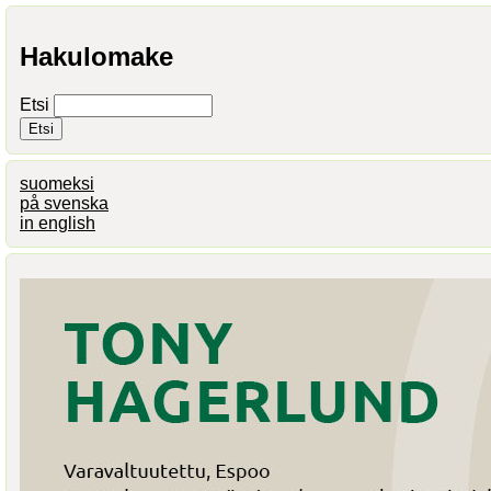
Hakulomake
Etsi
suomeksi
på svenska
in english