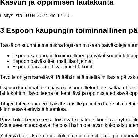
Kasvun ja oppimisen lautakunta
Esityslista 10.04.2024 klo 17:30 -
3 Espoon kaupungin toiminnallinen pä
Tässä on suunnitelma miknä logiikan mukaan päiväkoteja suunn
Espoon kaupungin toiminnallinen päiväkotisuunnitteluohj
Espoon päiväkotien mallitilaohjelmat
Espoon päiväkodit, vaatimustilakortit
Tavoite on ymmärrettävä. Pitäähän sitä miettiä millaisia päivä
Espoon toiminnallinen päiväkotisuunnitteluohje sisältää ohjeet 
lähtökohtiin. Tavoitteena on kehittävä ja oppimista edistävä opp
Tilojen tulee sopia eri-ikäisille lapsille ja niiden tulee olla hel
kiinnitettävä erityistä huomiota.
Päiväkotirakennuksessa toistuvat kotialueet koostuvat ryhmätiloi
Kotialueet muodostavat helposti hahmotettavan kokonaisuuden ja
Yhteisiä tiloja, kuten ruokailutiloja, monitoimitilaa ja pienryhmät