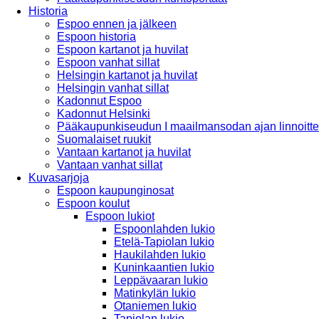
Historia
Espoo ennen ja jälkeen
Espoon historia
Espoon kartanot ja huvilat
Espoon vanhat sillat
Helsingin kartanot ja huvilat
Helsingin vanhat sillat
Kadonnut Espoo
Kadonnut Helsinki
Pääkaupunkiseudun I maailmansodan ajan linnoitte
Suomalaiset ruukit
Vantaan kartanot ja huvilat
Vantaan vanhat sillat
Kuvasarjoja
Espoon kaupunginosat
Espoon koulut
Espoon lukiot
Espoonlahden lukio
Etelä-Tapiolan lukio
Haukilahden lukio
Kuninkaantien lukio
Leppävaaran lukio
Matinkylän lukio
Otaniemen lukio
Tapiolan lukio