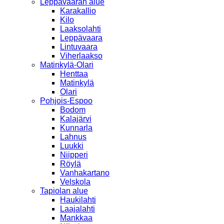
Leppävaaran alue
Karakallio
Kilo
Laaksolahti
Leppävaara
Lintuvaara
Viherlaakso
Matinkylä-Olari
Henttaa
Matinkylä
Olari
Pohjois-Espoo
Bodom
Kalajärvi
Kunnarla
Lahnus
Luukki
Niipperi
Röylä
Vanhakartano
Velskola
Tapiolan alue
Haukilahti
Laajalahti
Mankkaa