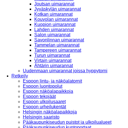
Joutsan uimarannat
Jyväskylän uimarannat
Kotkan uimarannat
Kouvolan uimarannat
Kuopion uimarannat
Lahden uimarannat
Salon uimarannat
Savonlinnan uimarannat
Tammelan uimarannat
Tampereen uimarannat
Turun uimarannat
Virtain uimarannat
Ähtärin uimarannat
Uudenmaan uimarannat joissa hyppytorni
Retkeily
Espoon lintu- ja näköalatornit
Espoon luontopolut
Espoon näköalapaikkoja
Espoon tekojäät
Espoon ulkoilusaaret
Espoon urheilukentät
Helsingin näköalapaikkoja
Helsingin saaristo
Pääkaupunkiseudun puistot ja ulkoilualueet
Pääkaupunkiseudun kuntoportaat