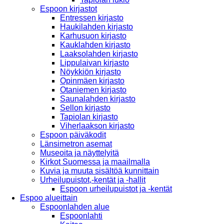
Espoon kirjastot
Entressen kirjasto
Haukilahden kirjasto
Karhusuon kirjasto
Kauklahden kirjasto
Laaksolahden kirjasto
Lippulaivan kirjasto
Nöykkiön kirjasto
Opinmäen kirjasto
Otaniemen kirjasto
Saunalahden kirjasto
Sellon kirjasto
Tapiolan kirjasto
Viherlaakson kirjasto
Espoon päiväkodit
Länsimetron asemat
Museoita ja näyttelyitä
Kirkot Suomessa ja maailmalla
Kuvia ja muuta sisältöä kunnittain
Urheilupuistot,-kentät ja -hallit
Espoon urheilupuistot ja -kentät
Espoo alueittain
Espoonlahden alue
Espoonlahti