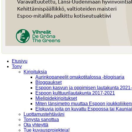
Etusivu
Tony
Kirjoituksia
Aurinkopaneelit omakotitalossa -blogisarja
Bloggaukset
Espoon kasvun ja oppimisen lautakunta 2021
Espoon kulttuurilautakunta 2017-2021
Mielipidekirjoitukset
Miten länsimetro muuttaa Espoon joukkoliiken
Elokuvia joita on kuvattu Espoossa tai Kaunia
Luottamustehtäväni
Tonysta sanottua
Ota yhteyttä
Tue kuvausprojekteja!