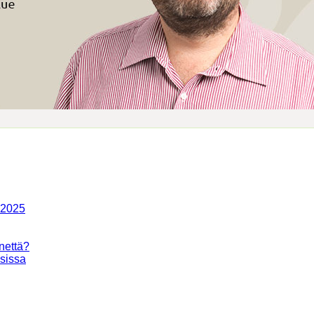
-2025
nettä?
isissa