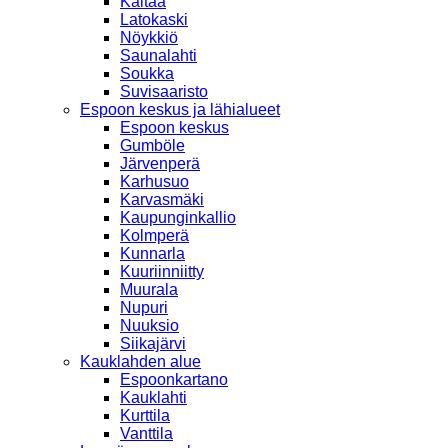
Kaitaa
Latokaski
Nöykkiö
Saunalahti
Soukka
Suvisaaristo
Espoon keskus ja lähialueet
Espoon keskus
Gumböle
Järvenperä
Karhusuo
Karvasmäki
Kaupunginkallio
Kolmperä
Kunnarla
Kuuriinniitty
Muurala
Nupuri
Nuuksio
Siikajärvi
Kauklahden alue
Espoonkartano
Kauklahti
Kurttila
Vanttila