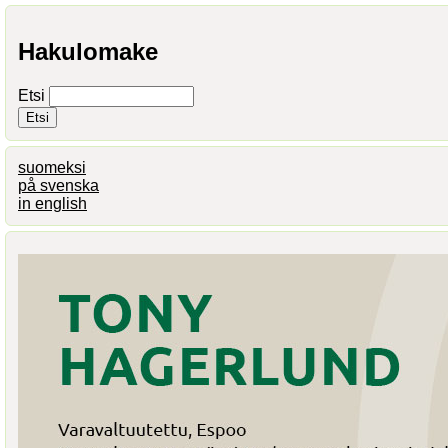
Hakulomake
Etsi
suomeksi
på svenska
in english