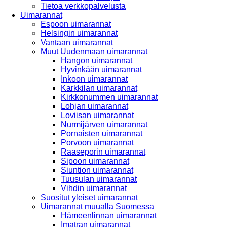
Tietoa verkkopalvelusta
Uimarannat
Espoon uimarannat
Helsingin uimarannat
Vantaan uimarannat
Muut Uudenmaan uimarannat
Hangon uimarannat
Hyvinkään uimarannat
Inkoon uimarannat
Karkkilan uimarannat
Kirkkonummen uimarannat
Lohjan uimarannat
Loviisan uimarannat
Nurmijärven uimarannat
Pornaisten uimarannat
Porvoon uimarannat
Raaseporin uimarannat
Sipoon uimarannat
Siuntion uimarannat
Tuusulan uimarannat
Vihdin uimarannat
Suositut yleiset uimarannat
Uimarannat muualla Suomessa
Hämeenlinnan uimarannat
Imatran uimarannat