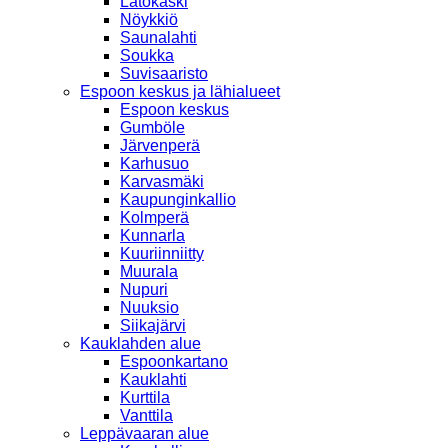
Latokaski
Nöykkiö
Saunalahti
Soukka
Suvisaaristo
Espoon keskus ja lähialueet
Espoon keskus
Gumböle
Järvenperä
Karhusuo
Karvasmäki
Kaupunginkallio
Kolmperä
Kunnarla
Kuuriinniitty
Muurala
Nupuri
Nuuksio
Siikajärvi
Kauklahden alue
Espoonkartano
Kauklahti
Kurttila
Vanttila
Leppävaaran alue