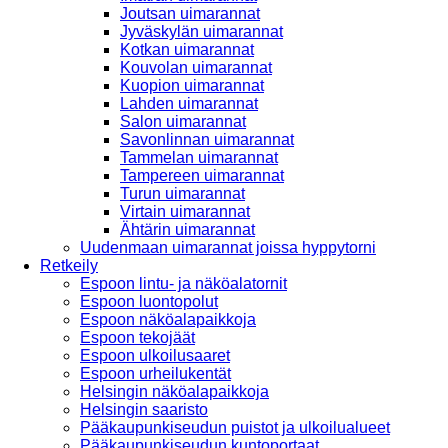
Joutsan uimarannat
Jyväskylän uimarannat
Kotkan uimarannat
Kouvolan uimarannat
Kuopion uimarannat
Lahden uimarannat
Salon uimarannat
Savonlinnan uimarannat
Tammelan uimarannat
Tampereen uimarannat
Turun uimarannat
Virtain uimarannat
Ähtärin uimarannat
Uudenmaan uimarannat joissa hyppytorni
Retkeily
Espoon lintu- ja näköalatornit
Espoon luontopolut
Espoon näköalapaikkoja
Espoon tekojäät
Espoon ulkoilusaaret
Espoon urheilukentät
Helsingin näköalapaikkoja
Helsingin saaristo
Pääkaupunkiseudun puistot ja ulkoilualueet
Pääkaupunkiseudun kuntoportaat