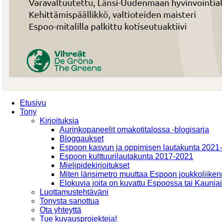
Etusivu
Tony
Kirjoituksia
Aurinkopaneelit omakotitalossa -blogisarja
Bloggaukset
Espoon kasvun ja oppimisen lautakunta 2021
Espoon kulttuurilautakunta 2017-2021
Mielipidekirjoitukset
Miten länsimetro muuttaa Espoon joukkoliiken
Elokuvia joita on kuvattu Espoossa tai Kaunia
Luottamustehtäväni
Tonysta sanottua
Ota yhteyttä
Tue kuvausprojekteja!