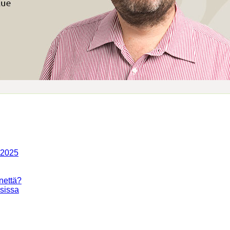
-2025
nettä?
isissa