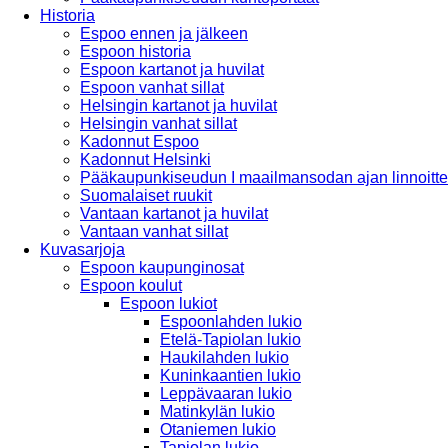
Historia
Espoo ennen ja jälkeen
Espoon historia
Espoon kartanot ja huvilat
Espoon vanhat sillat
Helsingin kartanot ja huvilat
Helsingin vanhat sillat
Kadonnut Espoo
Kadonnut Helsinki
Pääkaupunkiseudun I maailmansodan ajan linnoitte
Suomalaiset ruukit
Vantaan kartanot ja huvilat
Vantaan vanhat sillat
Kuvasarjoja
Espoon kaupunginosat
Espoon koulut
Espoon lukiot
Espoonlahden lukio
Etelä-Tapiolan lukio
Haukilahden lukio
Kuninkaantien lukio
Leppävaaran lukio
Matinkylän lukio
Otaniemen lukio
Tapiolan lukio