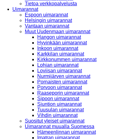
Tietoa verkkopalvelusta
Uimarannat
Espoon uimarannat
Helsingin uimarannat
Vantaan uimarannat
Muut Uudenmaan uimarannat
Hangon uimarannat
Hyvinkään uimarannat
Inkoon uimarannat
Karkkilan uimarannat
Kirkkonummen uimarannat
Lohjan uimarannat
Loviisan uimarannat
Nurmijärven uimarannat
Pornaisten uimarannat
Porvoon uimarannat
Raaseporin uimarannat
Sipoon uimarannat
Siuntion uimarannat
Tuusulan uimarannat
Vihdin uimarannat
Suositut yleiset uimarannat
Uimarannat muualla Suomessa
Hämeenlinnan uimarannat
Imatran uimarannat