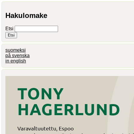
Hakulomake
Etsi
suomeksi
på svenska
in english