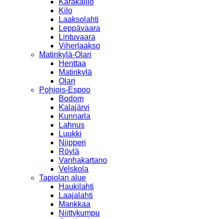
Karakallio
Kilo
Laaksolahti
Leppävaara
Lintuvaara
Viherlaakso
Matinkylä-Olari
Henttaa
Matinkylä
Olari
Pohjois-Espoo
Bodom
Kalajärvi
Kunnarla
Lahnus
Luukki
Niipperi
Röylä
Vanhakartano
Velskola
Tapiolan alue
Haukilahti
Laajalahti
Mankkaa
Niittykumpu