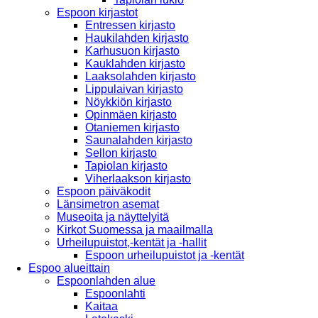
Espoon kirjastot
Entressen kirjasto
Haukilahden kirjasto
Karhusuon kirjasto
Kauklahden kirjasto
Laaksolahden kirjasto
Lippulaivan kirjasto
Nöykkiön kirjasto
Opinmäen kirjasto
Otaniemen kirjasto
Saunalahden kirjasto
Sellon kirjasto
Tapiolan kirjasto
Viherlaakson kirjasto
Espoon päiväkodit
Länsimetron asemat
Museoita ja näyttelyitä
Kirkot Suomessa ja maailmalla
Urheilupuistot,-kentät ja -hallit
Espoon urheilupuistot ja -kentät
Espoo alueittain
Espoonlahden alue
Espoonlahti
Kaitaa