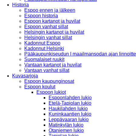
Historia
Espoo ennen ja jälkeen
Espoon historia
Espoon kartanot ja huvilat
Espoon vanhat sillat
Helsingin kartanot ja huvilat
Helsingin vanhat sillat
Kadonnut Espoo
Kadonnut Helsinki
Pääkaupunkiseudun I maailmansodan ajan linnoitte
Suomalaiset ruukit
Vantaan kartanot ja huvilat
Vantaan vanhat sillat
Kuvasarjoja
Espoon kaupunginosat
Espoon koulut
Espoon lukiot
Espoonlahden lukio
Etelä-Tapiolan lukio
Haukilahden lukio
Kuninkaantien lukio
Leppävaaran lukio
Matinkylän lukio
Otaniemen lukio
Tapiolan lukio