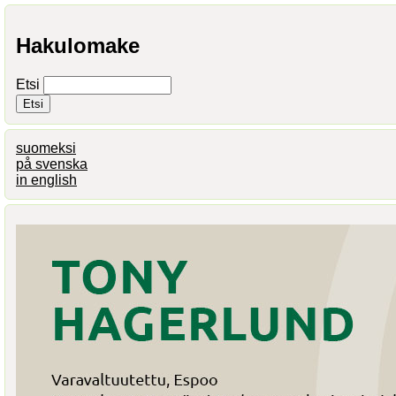
Hakulomake
Etsi
suomeksi
på svenska
in english