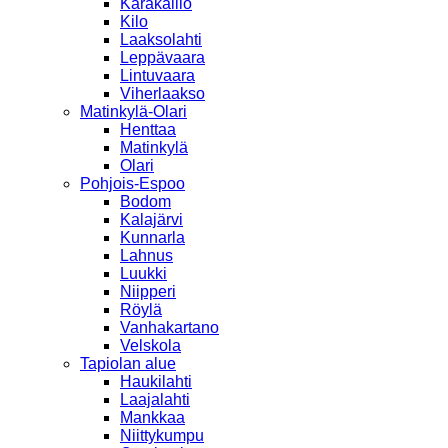
Karakallio
Kilo
Laaksolahti
Leppävaara
Lintuvaara
Viherlaakso
Matinkylä-Olari
Henttaa
Matinkylä
Olari
Pohjois-Espoo
Bodom
Kalajärvi
Kunnarla
Lahnus
Luukki
Niipperi
Röylä
Vanhakartano
Velskola
Tapiolan alue
Haukilahti
Laajalahti
Mankkaa
Niittykumpu