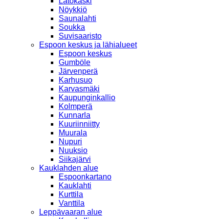
Latokaski
Nöykkiö
Saunalahti
Soukka
Suvisaaristo
Espoon keskus ja lähialueet
Espoon keskus
Gumböle
Järvenperä
Karhusuo
Karvasmäki
Kaupunginkallio
Kolmperä
Kunnarla
Kuuriinniitty
Muurala
Nupuri
Nuuksio
Siikajärvi
Kauklahden alue
Espoonkartano
Kauklahti
Kurttila
Vanttila
Leppävaaran alue