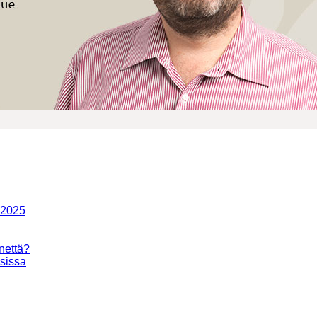
-2025
nettä?
isissa