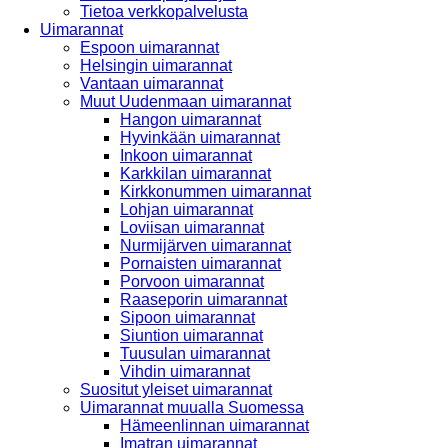
Tietoa verkkopalvelusta
Uimarannat
Espoon uimarannat
Helsingin uimarannat
Vantaan uimarannat
Muut Uudenmaan uimarannat
Hangon uimarannat
Hyvinkään uimarannat
Inkoon uimarannat
Karkkilan uimarannat
Kirkkonummen uimarannat
Lohjan uimarannat
Loviisan uimarannat
Nurmijärven uimarannat
Pornaisten uimarannat
Porvoon uimarannat
Raaseporin uimarannat
Sipoon uimarannat
Siuntion uimarannat
Tuusulan uimarannat
Vihdin uimarannat
Suositut yleiset uimarannat
Uimarannat muualla Suomessa
Hämeenlinnan uimarannat
Imatran uimarannat