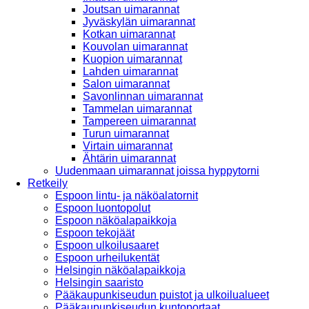
Joutsan uimarannat
Jyväskylän uimarannat
Kotkan uimarannat
Kouvolan uimarannat
Kuopion uimarannat
Lahden uimarannat
Salon uimarannat
Savonlinnan uimarannat
Tammelan uimarannat
Tampereen uimarannat
Turun uimarannat
Virtain uimarannat
Ähtärin uimarannat
Uudenmaan uimarannat joissa hyppytorni
Retkeily
Espoon lintu- ja näköalatornit
Espoon luontopolut
Espoon näköalapaikkoja
Espoon tekojäät
Espoon ulkoilusaaret
Espoon urheilukentät
Helsingin näköalapaikkoja
Helsingin saaristo
Pääkaupunkiseudun puistot ja ulkoilualueet
Pääkaupunkiseudun kuntoportaat