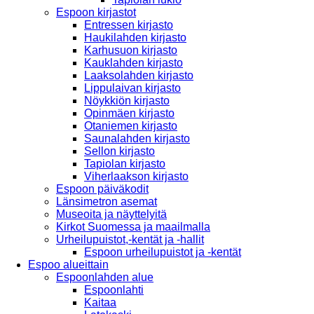
Espoon kirjastot
Entressen kirjasto
Haukilahden kirjasto
Karhusuon kirjasto
Kauklahden kirjasto
Laaksolahden kirjasto
Lippulaivan kirjasto
Nöykkiön kirjasto
Opinmäen kirjasto
Otaniemen kirjasto
Saunalahden kirjasto
Sellon kirjasto
Tapiolan kirjasto
Viherlaakson kirjasto
Espoon päiväkodit
Länsimetron asemat
Museoita ja näyttelyitä
Kirkot Suomessa ja maailmalla
Urheilupuistot,-kentät ja -hallit
Espoon urheilupuistot ja -kentät
Espoo alueittain
Espoonlahden alue
Espoonlahti
Kaitaa