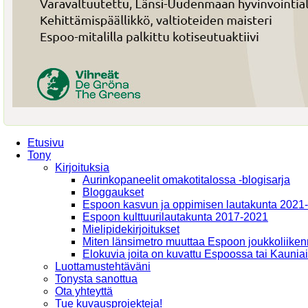
Etusivu
Tony
Kirjoituksia
Aurinkopaneelit omakotitalossa -blogisarja
Bloggaukset
Espoon kasvun ja oppimisen lautakunta 2021
Espoon kulttuurilautakunta 2017-2021
Mielipidekirjoitukset
Miten länsimetro muuttaa Espoon joukkoliiken
Elokuvia joita on kuvattu Espoossa tai Kaunia
Luottamustehtäväni
Tonysta sanottua
Ota yhteyttä
Tue kuvausprojekteja!