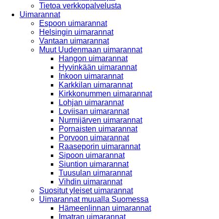
Tietoa verkkopalvelusta
Uimarannat
Espoon uimarannat
Helsingin uimarannat
Vantaan uimarannat
Muut Uudenmaan uimarannat
Hangon uimarannat
Hyvinkään uimarannat
Inkoon uimarannat
Karkkilan uimarannat
Kirkkonummen uimarannat
Lohjan uimarannat
Loviisan uimarannat
Nurmijärven uimarannat
Pornaisten uimarannat
Porvoon uimarannat
Raaseporin uimarannat
Sipoon uimarannat
Siuntion uimarannat
Tuusulan uimarannat
Vihdin uimarannat
Suositut yleiset uimarannat
Uimarannat muualla Suomessa
Hämeenlinnan uimarannat
Imatran uimarannat