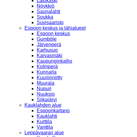
Latokaski
Nöykkiö
Saunalahti
Soukka
Suvisaaristo
Espoon keskus ja lähialueet
Espoon keskus
Gumböle
Järvenperä
Karhusuo
Karvasmäki
Kaupunginkallio
Kolmperä
Kunnarla
Kuuriinniitty
Muurala
Nupuri
Nuuksio
Siikajärvi
Kauklahden alue
Espoonkartano
Kauklahti
Kurttila
Vanttila
Leppävaaran alue