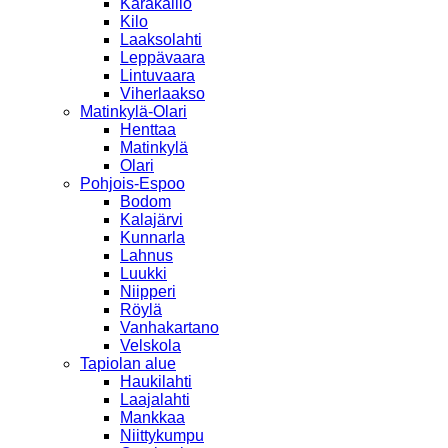
Karakallio
Kilo
Laaksolahti
Leppävaara
Lintuvaara
Viherlaakso
Matinkylä-Olari
Henttaa
Matinkylä
Olari
Pohjois-Espoo
Bodom
Kalajärvi
Kunnarla
Lahnus
Luukki
Niipperi
Röylä
Vanhakartano
Velskola
Tapiolan alue
Haukilahti
Laajalahti
Mankkaa
Niittykumpu