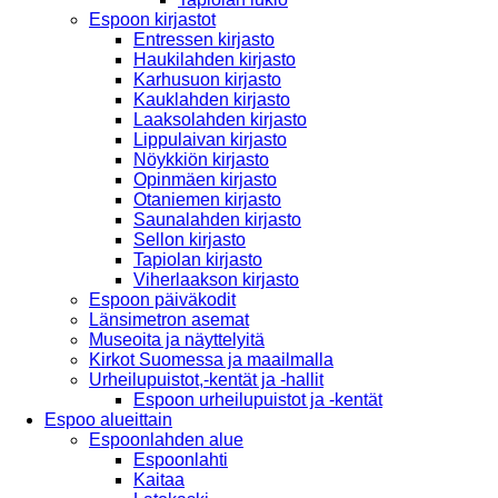
Espoon kirjastot
Entressen kirjasto
Haukilahden kirjasto
Karhusuon kirjasto
Kauklahden kirjasto
Laaksolahden kirjasto
Lippulaivan kirjasto
Nöykkiön kirjasto
Opinmäen kirjasto
Otaniemen kirjasto
Saunalahden kirjasto
Sellon kirjasto
Tapiolan kirjasto
Viherlaakson kirjasto
Espoon päiväkodit
Länsimetron asemat
Museoita ja näyttelyitä
Kirkot Suomessa ja maailmalla
Urheilupuistot,-kentät ja -hallit
Espoon urheilupuistot ja -kentät
Espoo alueittain
Espoonlahden alue
Espoonlahti
Kaitaa