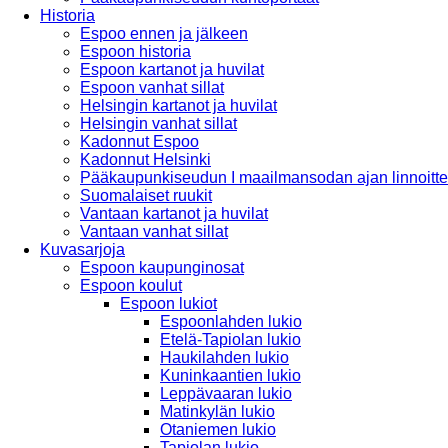
Historia
Espoo ennen ja jälkeen
Espoon historia
Espoon kartanot ja huvilat
Espoon vanhat sillat
Helsingin kartanot ja huvilat
Helsingin vanhat sillat
Kadonnut Espoo
Kadonnut Helsinki
Pääkaupunkiseudun I maailmansodan ajan linnoitte
Suomalaiset ruukit
Vantaan kartanot ja huvilat
Vantaan vanhat sillat
Kuvasarjoja
Espoon kaupunginosat
Espoon koulut
Espoon lukiot
Espoonlahden lukio
Etelä-Tapiolan lukio
Haukilahden lukio
Kuninkaantien lukio
Leppävaaran lukio
Matinkylän lukio
Otaniemen lukio
Tapiolan lukio