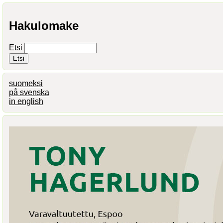
Hakulomake
Etsi
suomeksi
på svenska
in english