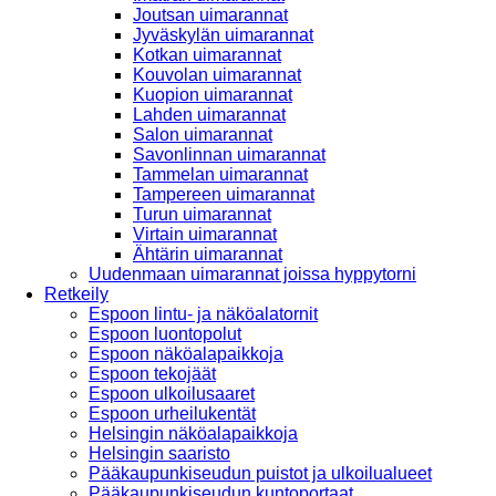
Joutsan uimarannat
Jyväskylän uimarannat
Kotkan uimarannat
Kouvolan uimarannat
Kuopion uimarannat
Lahden uimarannat
Salon uimarannat
Savonlinnan uimarannat
Tammelan uimarannat
Tampereen uimarannat
Turun uimarannat
Virtain uimarannat
Ähtärin uimarannat
Uudenmaan uimarannat joissa hyppytorni
Retkeily
Espoon lintu- ja näköalatornit
Espoon luontopolut
Espoon näköalapaikkoja
Espoon tekojäät
Espoon ulkoilusaaret
Espoon urheilukentät
Helsingin näköalapaikkoja
Helsingin saaristo
Pääkaupunkiseudun puistot ja ulkoilualueet
Pääkaupunkiseudun kuntoportaat