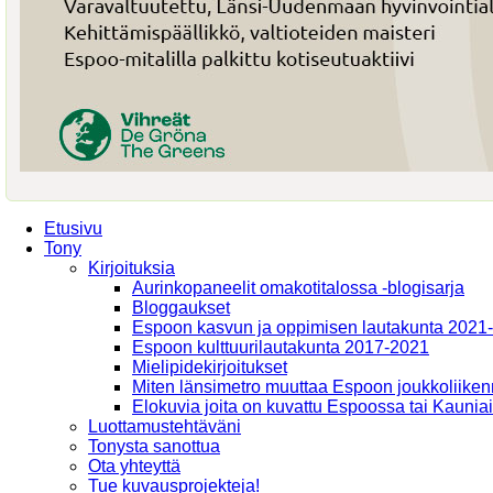
Etusivu
Tony
Kirjoituksia
Aurinkopaneelit omakotitalossa -blogisarja
Bloggaukset
Espoon kasvun ja oppimisen lautakunta 2021
Espoon kulttuurilautakunta 2017-2021
Mielipidekirjoitukset
Miten länsimetro muuttaa Espoon joukkoliiken
Elokuvia joita on kuvattu Espoossa tai Kaunia
Luottamustehtäväni
Tonysta sanottua
Ota yhteyttä
Tue kuvausprojekteja!