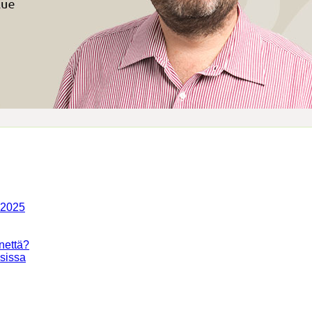
-2025
nettä?
isissa