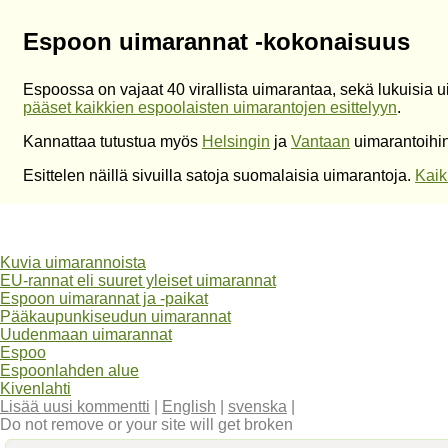
Espoon uimarannat -kokonaisuus
Espoossa on vajaat 40 virallista uimarantaa, sekä lukuisia 
pääset kaikkien espoolaisten uimarantojen esittelyyn
.
Kannattaa tutustua myös
Helsingin
ja
Vantaan
uimarantoihin
Esittelen näillä sivuilla satoja suomalaisia uimarantoja.
Kaik
Kuvia uimarannoista
EU-rannat eli suuret yleiset uimarannat
Espoon uimarannat ja -paikat
Pääkaupunkiseudun uimarannat
Uudenmaan uimarannat
Espoo
Espoonlahden alue
Kivenlahti
Lisää uusi kommentti
|
English
|
svenska
|
Do not remove or your site will get broken