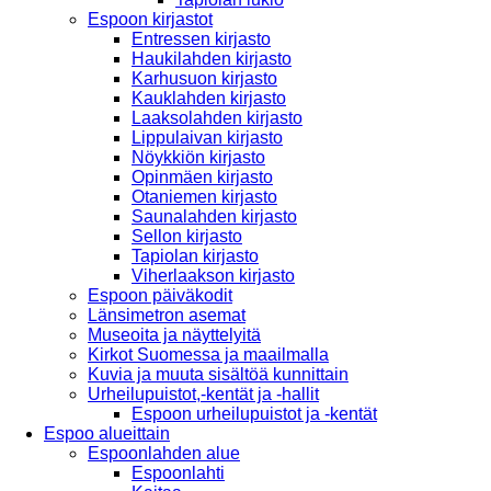
Espoon kirjastot
Entressen kirjasto
Haukilahden kirjasto
Karhusuon kirjasto
Kauklahden kirjasto
Laaksolahden kirjasto
Lippulaivan kirjasto
Nöykkiön kirjasto
Opinmäen kirjasto
Otaniemen kirjasto
Saunalahden kirjasto
Sellon kirjasto
Tapiolan kirjasto
Viherlaakson kirjasto
Espoon päiväkodit
Länsimetron asemat
Museoita ja näyttelyitä
Kirkot Suomessa ja maailmalla
Kuvia ja muuta sisältöä kunnittain
Urheilupuistot,-kentät ja -hallit
Espoon urheilupuistot ja -kentät
Espoo alueittain
Espoonlahden alue
Espoonlahti