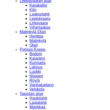
Leppävaaran alue
Karakallio
Kilo
Laaksolahti
Leppävaara
Lintuvaara
Viherlaakso
Matinkylä-Olari
Henttaa
Matinkylä
Olari
Pohjois-Espoo
Bodom
Kalajärvi
Kunnarla
Lahnus
Luukki
Niipperi
Röylä
Vanhakartano
Velskola
Tapiolan alue
Haukilahti
Laajalahti
Mankkaa