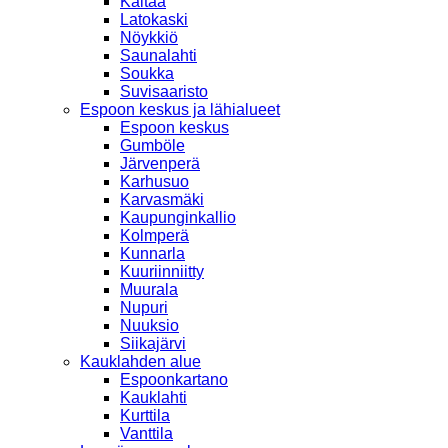
Kaitaa
Latokaski
Nöykkiö
Saunalahti
Soukka
Suvisaaristo
Espoon keskus ja lähialueet
Espoon keskus
Gumböle
Järvenperä
Karhusuo
Karvasmäki
Kaupunginkallio
Kolmperä
Kunnarla
Kuuriinniitty
Muurala
Nupuri
Nuuksio
Siikajärvi
Kauklahden alue
Espoonkartano
Kauklahti
Kurttila
Vanttila