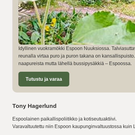
Idyllinen vuokramökki Espoon Nuuksiossa. Talviasutta
reunalla virtaa puro ja puron takana on kansallispuist
naapureista mutta lähellä bussipysäkkiä – Espoossa.
Tutustu ja varaa
Tony Hagerlund
Espoolainen paikallispoliitikko ja kotiseutuaktiivi.
Varavaltuutettu niin Espoon kaupunginvaltuustossa kuin 