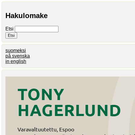
Hakulomake
Etsi
suomeksi
på svenska
in english