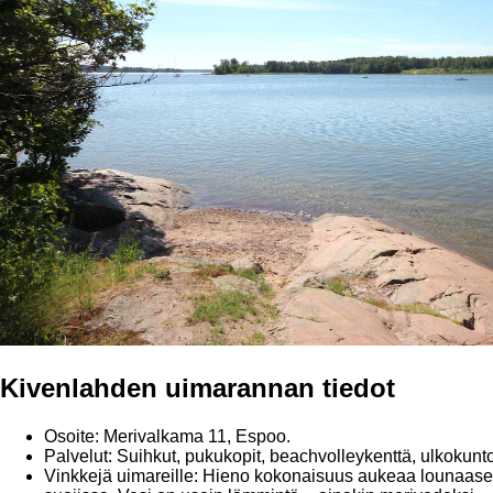
Kivenlahden uimarannan tiedot
Osoite: Merivalkama 11, Espoo.
Palvelut: Suihkut, pukukopit, beachvolleykenttä, ulkokuntoil
Vinkkejä uimareille: Hieno kokonaisuus aukeaa lounaaseen