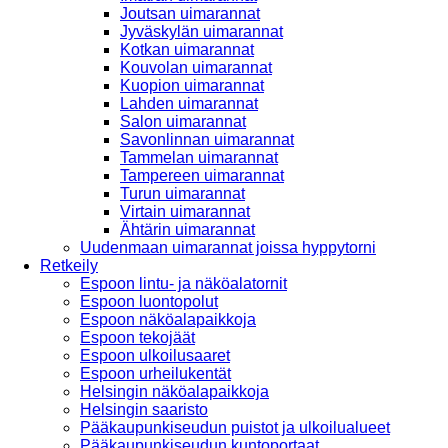
Joutsan uimarannat
Jyväskylän uimarannat
Kotkan uimarannat
Kouvolan uimarannat
Kuopion uimarannat
Lahden uimarannat
Salon uimarannat
Savonlinnan uimarannat
Tammelan uimarannat
Tampereen uimarannat
Turun uimarannat
Virtain uimarannat
Ähtärin uimarannat
Uudenmaan uimarannat joissa hyppytorni
Retkeily
Espoon lintu- ja näköalatornit
Espoon luontopolut
Espoon näköalapaikkoja
Espoon tekojäät
Espoon ulkoilusaaret
Espoon urheilukentät
Helsingin näköalapaikkoja
Helsingin saaristo
Pääkaupunkiseudun puistot ja ulkoilualueet
Pääkaupunkiseudun kuntoportaat