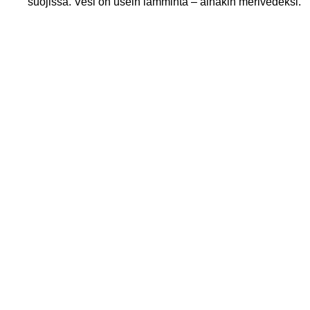
suojissa. Vesi on usein lämmintä – ainakin merivedeksi.