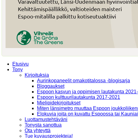
Etusivu
Tony
Kirjoituksia
Aurinkopaneelit omakotitalossa -blogisarja
Bloggaukset
Espoon kasvun ja oppimisen lautakunta 2021
Espoon kulttuurilautakunta 2017-2021
Mielipidekirjoitukset
Miten länsimetro muuttaa Espoon joukkoliiken
Elokuvia joita on kuvattu Espoossa tai Kaunia
Luottamustehtäväni
Tonysta sanottua
Ota yhteyttä
Tue kuvausprojekteja!