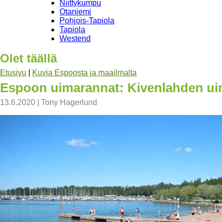
Niittykumpu
Otaniemi
Pohjois-Tapiola
Tapiola
Westend
Olet täällä
Etusivu
|
Kuvia Espoosta ja maailmalta
Espoon uimarannat: Kivenlahden ui
13.6.2020
|
Tony Hagerlund