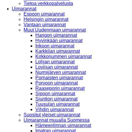
Tietoa verkkopalvelusta
Uimarannat
Espoon uimarannat
Helsingin uimarannat
Vantaan uimarannat
Muut Uudenmaan uimarannat
Hangon uimarannat
Hyvinkään uimarannat
Inkoon uimarannat
Karkkilan uimarannat
Kirkkonummen uimarannat
Lohjan uimarannat
Loviisan uimarannat
Nurmijärven uimarannat
Pornaisten uimarannat
Porvoon uimarannat
Raaseporin uimarannat
Sipoon uimarannat
Siuntion uimarannat
Tuusulan uimarannat
Vihdin uimarannat
Suositut yleiset uimarannat
Uimarannat muualla Suomessa
Hämeenlinnan uimarannat
Imatran uimarannat