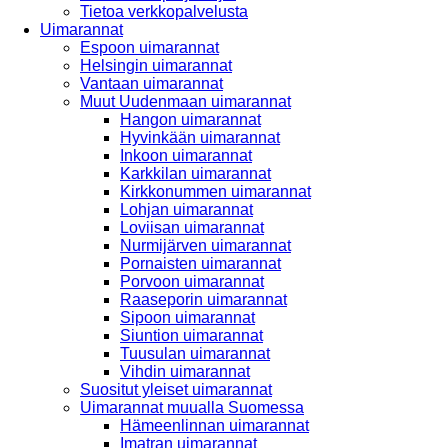
Tietoa verkkopalvelusta
Uimarannat
Espoon uimarannat
Helsingin uimarannat
Vantaan uimarannat
Muut Uudenmaan uimarannat
Hangon uimarannat
Hyvinkään uimarannat
Inkoon uimarannat
Karkkilan uimarannat
Kirkkonummen uimarannat
Lohjan uimarannat
Loviisan uimarannat
Nurmijärven uimarannat
Pornaisten uimarannat
Porvoon uimarannat
Raaseporin uimarannat
Sipoon uimarannat
Siuntion uimarannat
Tuusulan uimarannat
Vihdin uimarannat
Suositut yleiset uimarannat
Uimarannat muualla Suomessa
Hämeenlinnan uimarannat
Imatran uimarannat