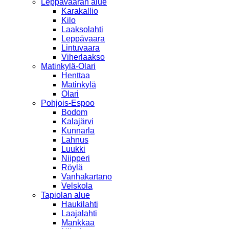
Leppävaaran alue
Karakallio
Kilo
Laaksolahti
Leppävaara
Lintuvaara
Viherlaakso
Matinkylä-Olari
Henttaa
Matinkylä
Olari
Pohjois-Espoo
Bodom
Kalajärvi
Kunnarla
Lahnus
Luukki
Niipperi
Röylä
Vanhakartano
Velskola
Tapiolan alue
Haukilahti
Laajalahti
Mankkaa