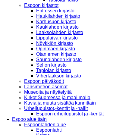
Espoon kirjastot
Entressen kirjasto
Haukilahden kirjasto
Karhusuon kirjasto
Kauklahden kirjasto
Laaksolahden kirjasto
Lippulaivan kirjasto
Nöykkiön kirjasto
Opinmäen kirjasto
Otaniemen kirjasto
Saunalahden kirjasto
Sellon kirjasto
Tapiolan kirjasto
Viherlaakson kirjasto
Espoon päiväkodit
Länsimetron asemat
Museoita ja näyttelyitä
Kirkot Suomessa ja maailmalla
Kuvia ja muuta sisältöä kunnittain
Urheilupuistot,-kentät ja -hallit
Espoon urheilupuistot ja -kentät
Espoo alueittain
Espoonlahden alue
Espoonlahti