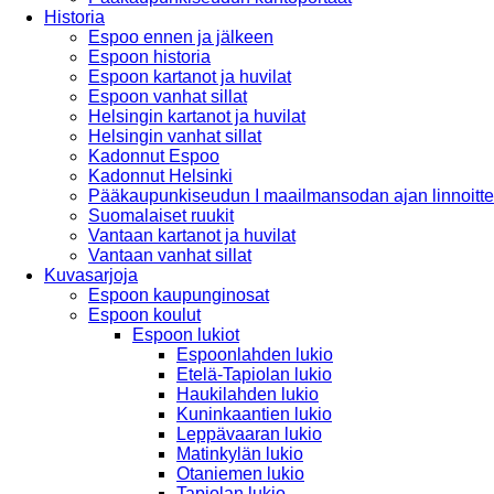
Historia
Espoo ennen ja jälkeen
Espoon historia
Espoon kartanot ja huvilat
Espoon vanhat sillat
Helsingin kartanot ja huvilat
Helsingin vanhat sillat
Kadonnut Espoo
Kadonnut Helsinki
Pääkaupunkiseudun I maailmansodan ajan linnoitte
Suomalaiset ruukit
Vantaan kartanot ja huvilat
Vantaan vanhat sillat
Kuvasarjoja
Espoon kaupunginosat
Espoon koulut
Espoon lukiot
Espoonlahden lukio
Etelä-Tapiolan lukio
Haukilahden lukio
Kuninkaantien lukio
Leppävaaran lukio
Matinkylän lukio
Otaniemen lukio
Tapiolan lukio