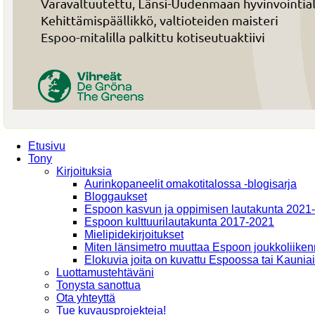
Etusivu
Tony
Kirjoituksia
Aurinkopaneelit omakotitalossa -blogisarja
Bloggaukset
Espoon kasvun ja oppimisen lautakunta 2021
Espoon kulttuurilautakunta 2017-2021
Mielipidekirjoitukset
Miten länsimetro muuttaa Espoon joukkoliiken
Elokuvia joita on kuvattu Espoossa tai Kaunia
Luottamustehtäväni
Tonysta sanottua
Ota yhteyttä
Tue kuvausprojekteja!