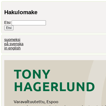
Hakulomake
Etsi
suomeksi
på svenska
in english