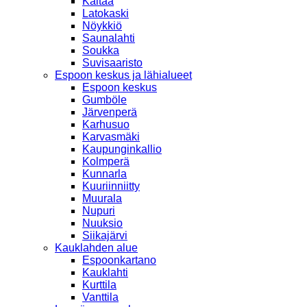
Kaitaa
Latokaski
Nöykkiö
Saunalahti
Soukka
Suvisaaristo
Espoon keskus ja lähialueet
Espoon keskus
Gumböle
Järvenperä
Karhusuo
Karvasmäki
Kaupunginkallio
Kolmperä
Kunnarla
Kuuriinniitty
Muurala
Nupuri
Nuuksio
Siikajärvi
Kauklahden alue
Espoonkartano
Kauklahti
Kurttila
Vanttila