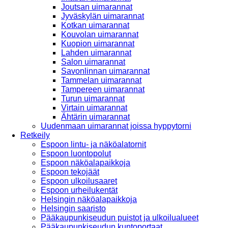
Joutsan uimarannat
Jyväskylän uimarannat
Kotkan uimarannat
Kouvolan uimarannat
Kuopion uimarannat
Lahden uimarannat
Salon uimarannat
Savonlinnan uimarannat
Tammelan uimarannat
Tampereen uimarannat
Turun uimarannat
Virtain uimarannat
Ähtärin uimarannat
Uudenmaan uimarannat joissa hyppytorni
Retkeily
Espoon lintu- ja näköalatornit
Espoon luontopolut
Espoon näköalapaikkoja
Espoon tekojäät
Espoon ulkoilusaaret
Espoon urheilukentät
Helsingin näköalapaikkoja
Helsingin saaristo
Pääkaupunkiseudun puistot ja ulkoilualueet
Pääkaupunkiseudun kuntoportaat