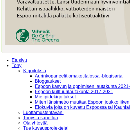
Etusivu
Tony
Kirjoituksia
Aurinkopaneelit omakotitalossa -blogisarja
Bloggaukset
Espoon kasvun ja oppimisen lautakunta 2021
Espoon kulttuurilautakunta 2017-2021
Mielipidekirjoitukset
Miten länsimetro muuttaa Espoon joukkoliiken
Elokuvia joita on kuvattu Espoossa tai Kaunia
Luottamustehtäväni
Tonysta sanottua
Ota yhteyttä
Tue kuvausprojekteja!