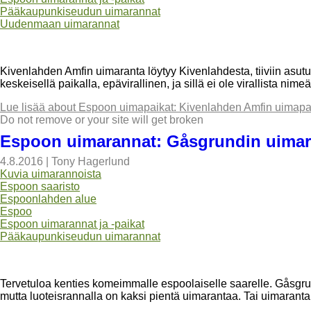
Pääkaupunkiseudun uimarannat
Uudenmaan uimarannat
Kivenlahden Amfin uimaranta löytyy Kivenlahdesta, tiiviin asut
keskeisellä paikalla, epävirallinen, ja sillä ei ole virallista ni
Lue lisää
about Espoon uimapaikat: Kivenlahden Amfin uimapa
Do not remove or your site will get broken
Espoon uimarannat: Gåsgrundin uimar
4.8.2016
|
Tony Hagerlund
Kuvia uimarannoista
Espoon saaristo
Espoonlahden alue
Espoo
Espoon uimarannat ja -paikat
Pääkaupunkiseudun uimarannat
Tervetuloa kenties komeimmalle espoolaiselle saarelle. Gåsgrun
mutta luoteisrannalla on kaksi pientä uimarantaa. Tai uimaran