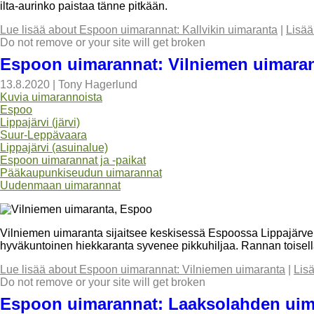
ilta-aurinko paistaa tänne pitkään.
Lue lisää
about Espoon uimarannat: Kallvikin uimaranta
|
Lisää
Do not remove or your site will get broken
Espoon uimarannat: Vilniemen uimara
13.8.2020
|
Tony Hagerlund
Kuvia uimarannoista
Espoo
Lippajärvi (järvi)
Suur-Leppävaara
Lippajärvi (asuinalue)
Espoon uimarannat ja -paikat
Pääkaupunkiseudun uimarannat
Uudenmaan uimarannat
Vilniemen uimaranta sijaitsee keskisessä Espoossa Lippajärve
hyväkuntoinen hiekkaranta syvenee pikkuhiljaa. Rannan toisel
Lue lisää
about Espoon uimarannat: Vilniemen uimaranta
|
Lis
Do not remove or your site will get broken
Espoon uimarannat: Laaksolahden uim