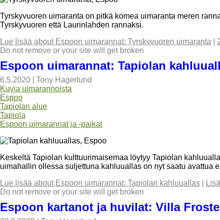
Tyrskyvuoren uimaranta on pitkä komea uimaranta meren ranna
Tyrskyvuoren että Laurinlahden rannaksi.
Lue lisää
about Espoon uimarannat: Tyrskyvuoren uimaranta
|
Do not remove or your site will get broken
Espoon uimarannat: Tapiolan kahluual
6.5.2020
|
Tony Hagerlund
Kuvia uimarannoista
Espoo
Tapiolan alue
Tapiola
Espoon uimarannat ja -paikat
Keskeltä Tapiolan kulttuurimaisemaa löytyy Tapiolan kahluualla
uimahallin ollessa suljettuna kahluuallas on nyt saatu avattua er
Lue lisää
about Espoon uimarannat: Tapiolan kahluuallas
|
Lis
Do not remove or your site will get broken
Espoon kartanot ja huvilat: Villa Frost