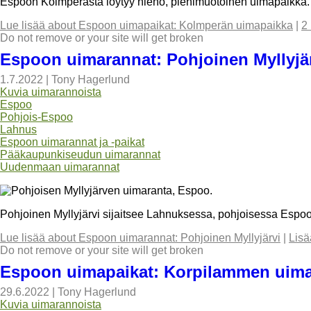
Espoon Kolmperästä löytyy hieno, pienimuotoinen uimapaikka. V
Lue lisää
about Espoon uimapaikat: Kolmperän uimapaikka
|
2
Do not remove or your site will get broken
Espoon uimarannat: Pohjoinen Myllyjä
1.7.2022
|
Tony Hagerlund
Kuvia uimarannoista
Espoo
Pohjois-Espoo
Lahnus
Espoon uimarannat ja -paikat
Pääkaupunkiseudun uimarannat
Uudenmaan uimarannat
Pohjoinen Myllyjärvi sijaitsee Lahnuksessa, pohjoisessa Espoos
Lue lisää
about Espoon uimarannat: Pohjoinen Myllyjärvi
|
Lisä
Do not remove or your site will get broken
Espoon uimapaikat: Korpilammen uim
29.6.2022
|
Tony Hagerlund
Kuvia uimarannoista