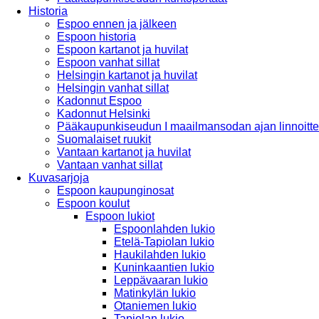
Historia
Espoo ennen ja jälkeen
Espoon historia
Espoon kartanot ja huvilat
Espoon vanhat sillat
Helsingin kartanot ja huvilat
Helsingin vanhat sillat
Kadonnut Espoo
Kadonnut Helsinki
Pääkaupunkiseudun I maailmansodan ajan linnoitte
Suomalaiset ruukit
Vantaan kartanot ja huvilat
Vantaan vanhat sillat
Kuvasarjoja
Espoon kaupunginosat
Espoon koulut
Espoon lukiot
Espoonlahden lukio
Etelä-Tapiolan lukio
Haukilahden lukio
Kuninkaantien lukio
Leppävaaran lukio
Matinkylän lukio
Otaniemen lukio
Tapiolan lukio