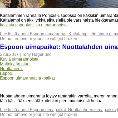
Kaitalammen rannalla Pohjois-Espoossa on kaksikin uimarantaa.
Kaitalampi on äkkijyrkkä eikä siellä ole varsinaista hiekkaranta
kaikista espoolaisista uimarannoista
.
Lue lisää
about Espoon uimarannat: Kaitalampi, eteläinen uima
Do not remove or your site will get broken
Espoon uimapaikat: Nuottalahden uim
22.8.2017
|
Tony Hagerlund
Kuvia uimarannoista
Matinkylän alue
Nuottaniemi
Espoo
Espoon uimarannat ja -paikat
Nuottalahden uimaranta löytyy rantaraitin varrelta, meren rannal
tätä käsittääkseni tätä kuitenkin pienimuotoisesti hoitaa.
Lue lisää
about Espoon uimapaikat: Nuottalahden uimapaikka
Do not remove or your site will get broken