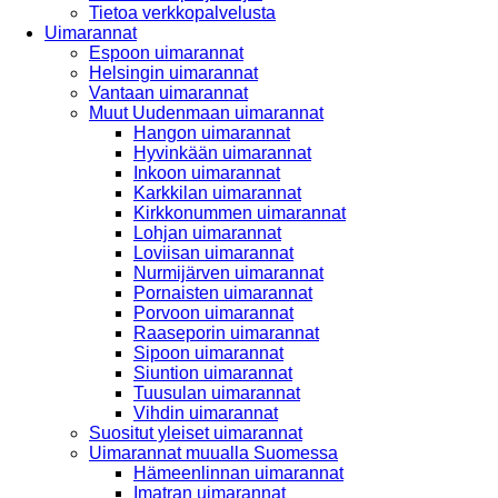
Tietoa verkkopalvelusta
Uimarannat
Espoon uimarannat
Helsingin uimarannat
Vantaan uimarannat
Muut Uudenmaan uimarannat
Hangon uimarannat
Hyvinkään uimarannat
Inkoon uimarannat
Karkkilan uimarannat
Kirkkonummen uimarannat
Lohjan uimarannat
Loviisan uimarannat
Nurmijärven uimarannat
Pornaisten uimarannat
Porvoon uimarannat
Raaseporin uimarannat
Sipoon uimarannat
Siuntion uimarannat
Tuusulan uimarannat
Vihdin uimarannat
Suositut yleiset uimarannat
Uimarannat muualla Suomessa
Hämeenlinnan uimarannat
Imatran uimarannat