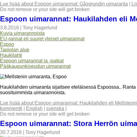
Lue lisää
about Espoon uimarannat: Gåsgrundin uimaranta
|
Li
Do not remove or your site will get broken
Espoon uimarannat: Haukilahden eli Me
3.8.2016
|
Tony Hagerlund
Kuvia uimarannoista
EU-rannat eli suuret yleiset uimarannat
Espoo
Tapiolan alue
Haukilahti
Espoon uimarannat ja -paikat
Pääkaupunkiseudun uimarannat
Haukilahden uimaranta sijaitsee eteläisessä Espoossa.. Rant
suosituimmista uimarannoista.
Lue lisää
about Espoon uimarannat: Haukilahden eli Mellsteni
kommentti
|
English
|
svenska
|
Do not remove or your site will get broken
Espoon uimarannat: Stora Herrön uima
30.7.2016
|
Tony Hagerlund