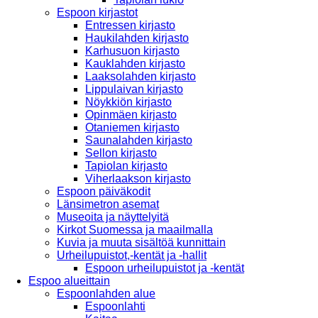
Espoon kirjastot
Entressen kirjasto
Haukilahden kirjasto
Karhusuon kirjasto
Kauklahden kirjasto
Laaksolahden kirjasto
Lippulaivan kirjasto
Nöykkiön kirjasto
Opinmäen kirjasto
Otaniemen kirjasto
Saunalahden kirjasto
Sellon kirjasto
Tapiolan kirjasto
Viherlaakson kirjasto
Espoon päiväkodit
Länsimetron asemat
Museoita ja näyttelyitä
Kirkot Suomessa ja maailmalla
Kuvia ja muuta sisältöä kunnittain
Urheilupuistot,-kentät ja -hallit
Espoon urheilupuistot ja -kentät
Espoo alueittain
Espoonlahden alue
Espoonlahti