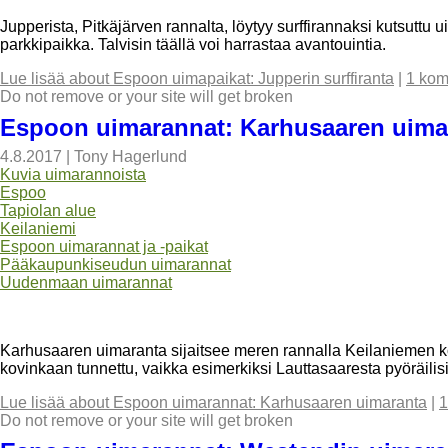
Jupperista, Pitkäjärven rannalta, löytyy surffirannaksi kutsuttu ui
parkkipaikka. Talvisin täällä voi harrastaa avantouintia.
Lue lisää
about Espoon uimapaikat: Jupperin surffiranta
|
1 kom
Do not remove or your site will get broken
Espoon uimarannat: Karhusaaren uima
4.8.2017
|
Tony Hagerlund
Kuvia uimarannoista
Espoo
Tapiolan alue
Keilaniemi
Espoon uimarannat ja -paikat
Pääkaupunkiseudun uimarannat
Uudenmaan uimarannat
Karhusaaren uimaranta sijaitsee meren rannalla Keilaniemen kohd
kovinkaan tunnettu, vaikka esimerkiksi Lauttasaaresta pyöräilis
Lue lisää
about Espoon uimarannat: Karhusaaren uimaranta
|
1
Do not remove or your site will get broken