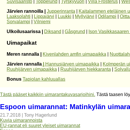
Suvisaaristo
|
Toppelund
|
Tyrskyvuori
|
Villa Frosterus
|
Wes
Järvien rannoilla |
Jupperinranta
|
Kaitalammen eteläinen 
Laaksolahti
|
Lippajärvi
|
Luukki
|
Myllyjärvi
|
Odilampi
|
Oitta
Sorvalampi
|
Vilniemi
Ulkoilusaarissa |
Diksand
|
Gåsgrund
|
Ison Vasikkasaaren
Uimapaikat
Meren rannalla |
Kivenlahden amfin uimapaikka
|
Nuottala
Järvien rannalla
|
Hannusjärven uimapaikka
|
Kolmperän u
Ruuhijärven uimapaikka
|
Ruuhijärven hiekkaranta
|
Solvall
Bonus
Tapiolan kahluuallas
Tästä pääset kaikkiin uimarantakuvasarjoihini.
Tästä taasen lö
Espoon uimarannat: Matinkylän uimara
21.7.2018
|
Tony Hagerlund
Kuvia uimarannoista
EU-rannat eli suuret yleiset uimarannat