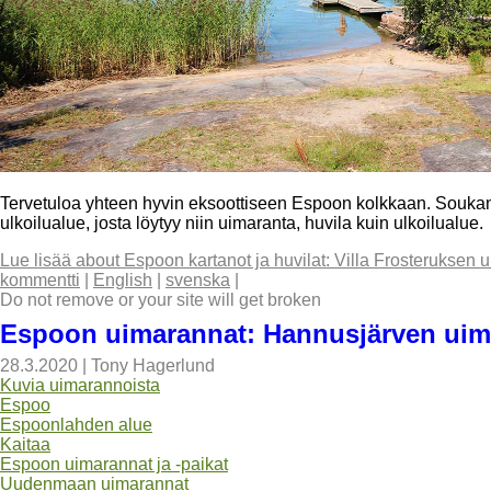
Tervetuloa yhteen hyvin eksoottiseen Espoon kolkkaan. Souka
ulkoilualue, josta löytyy niin uimaranta, huvila kuin ulkoilualue.
Lue lisää
about Espoon kartanot ja huvilat: Villa Frosteruksen u
kommentti
|
English
|
svenska
|
Do not remove or your site will get broken
Espoon uimarannat: Hannusjärven uim
28.3.2020
|
Tony Hagerlund
Kuvia uimarannoista
Espoo
Espoonlahden alue
Kaitaa
Espoon uimarannat ja -paikat
Uudenmaan uimarannat