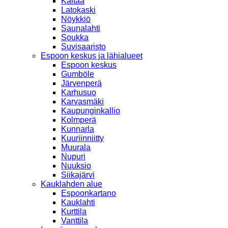
Kaitaa
Latokaski
Nöykkiö
Saunalahti
Soukka
Suvisaaristo
Espoon keskus ja lähialueet
Espoon keskus
Gumböle
Järvenperä
Karhusuo
Karvasmäki
Kaupunginkallio
Kolmperä
Kunnarla
Kuuriinniitty
Muurala
Nupuri
Nuuksio
Siikajärvi
Kauklahden alue
Espoonkartano
Kauklahti
Kurttila
Vanttila