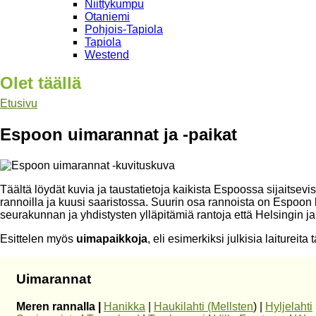
Niittykumpu
Otaniemi
Pohjois-Tapiola
Tapiola
Westend
Olet täällä
Etusivu
Espoon uimarannat ja -paikat
Täältä löydät kuvia ja taustatietoja kaikista Espoossa sijaitsevi
rannoilla ja kuusi saaristossa. Suurin osa rannoista on Espoo
seurakunnan ja yhdistysten ylläpitämiä rantoja että Helsingin 
Esittelen myös
uimapaikkoja
, eli esimerkiksi julkisia laitureit
Uimarannat
Meren rannalla |
Hanikka
|
Haukilahti (Mellsten
) |
Hyljelahti