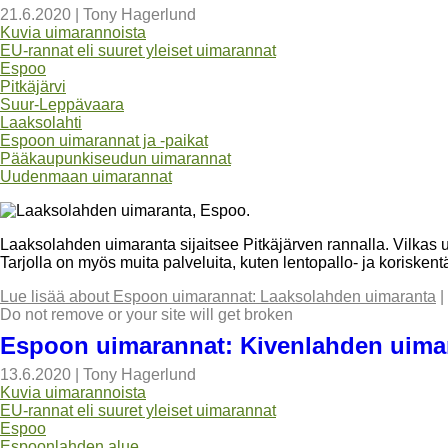
21.6.2020
|
Tony Hagerlund
Kuvia uimarannoista
EU-rannat eli suuret yleiset uimarannat
Espoo
Pitkäjärvi
Suur-Leppävaara
Laaksolahti
Espoon uimarannat ja -paikat
Pääkaupunkiseudun uimarannat
Uudenmaan uimarannat
Laaksolahden uimaranta sijaitsee Pitkäjärven rannalla. Vilkas u
Tarjolla on myös muita palveluita, kuten lentopallo- ja koriskent
Lue lisää
about Espoon uimarannat: Laaksolahden uimaranta
|
Do not remove or your site will get broken
Espoon uimarannat: Kivenlahden uima
13.6.2020
|
Tony Hagerlund
Kuvia uimarannoista
EU-rannat eli suuret yleiset uimarannat
Espoo
Espoonlahden alue