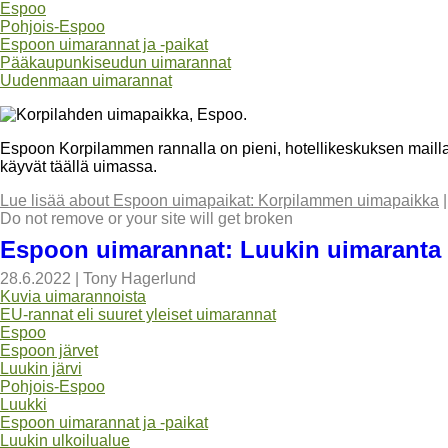
Espoo
Pohjois-Espoo
Espoon uimarannat ja -paikat
Pääkaupunkiseudun uimarannat
Uudenmaan uimarannat
Espoon Korpilammen rannalla on pieni, hotellikeskuksen mailla 
käyvät täällä uimassa.
Lue lisää
about Espoon uimapaikat: Korpilammen uimapaikka
Do not remove or your site will get broken
Espoon uimarannat: Luukin uimaranta
28.6.2022
|
Tony Hagerlund
Kuvia uimarannoista
EU-rannat eli suuret yleiset uimarannat
Espoo
Espoon järvet
Luukin järvi
Pohjois-Espoo
Luukki
Espoon uimarannat ja -paikat
Luukin ulkoilualue