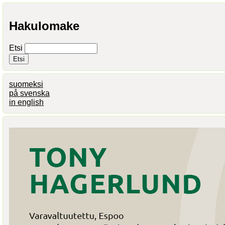
Hakulomake
Etsi
suomeksi
på svenska
in english