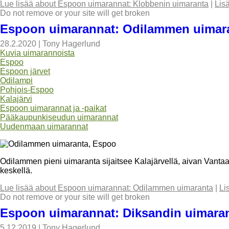
Lue lisää
about Espoon uimarannat: Klobbenin uimaranta
|
Lis
Do not remove or your site will get broken
Espoon uimarannat: Odilammen uimar
28.2.2020
|
Tony Hagerlund
Kuvia uimarannoista
Espoo
Espoon järvet
Odilampi
Pohjois-Espoo
Kalajärvi
Espoon uimarannat ja -paikat
Pääkaupunkiseudun uimarannat
Uudenmaan uimarannat
Odilammen pieni uimaranta sijaitsee Kalajärvellä, aivan Vantaa
keskellä.
Lue lisää
about Espoon uimarannat: Odilammen uimaranta
|
Li
Do not remove or your site will get broken
Espoon uimarannat: Diksandin uimara
5.12.2019
|
Tony Hagerlund