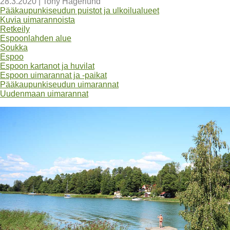
28.3.2020
|
Tony Hagerlund
Pääkaupunkiseudun puistot ja ulkoilualueet
Kuvia uimarannoista
Retkeily
Espoonlahden alue
Soukka
Espoo
Espoon kartanot ja huvilat
Espoon uimarannat ja -paikat
Pääkaupunkiseudun uimarannat
Uudenmaan uimarannat