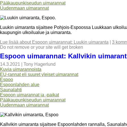
Pääkaupunkiseudun uimarannat
Uudenmaan uimarannat
Luukin uimaranta sijaitsee Pohjois-Espoossa Luukkaan ulkoilu
kaupungin ulkoilualue ja uimaranta.
Lue lisää
about Espoon uimarannat: Luukin uimaranta
|
3 komm
Do not remove or your site will get broken
Espoon uimarannat: Kallvikin uimarant
14.3.2021
|
Tony Hagerlund
Kuvia uimarannoista
EU-rannat eli suuret yleiset uimarannat
Espoo
Espoonlahden alue
Saunalahti
Espoon uimarannat ja -paikat
Pääkaupunkiseudun uimarannat
Uudenmaan uimarannat
Kallvikin uimaranta sijaitsee Espoonlahden rannalla, Saunala