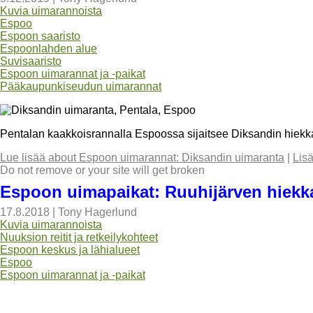
Kuvia uimarannoista
Espoo
Espoon saaristo
Espoonlahden alue
Suvisaaristo
Espoon uimarannat ja -paikat
Pääkaupunkiseudun uimarannat
Pentalan kaakkoisrannalla Espoossa sijaitsee Diksandin hiekk
Lue lisää
about Espoon uimarannat: Diksandin uimaranta
|
Lis
Do not remove or your site will get broken
Espoon uimapaikat: Ruuhijärven hiekk
17.8.2018
|
Tony Hagerlund
Kuvia uimarannoista
Nuuksion reitit ja retkeilykohteet
Espoon keskus ja lähialueet
Espoo
Espoon uimarannat ja -paikat