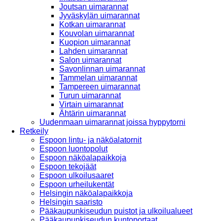
Joutsan uimarannat
Jyväskylän uimarannat
Kotkan uimarannat
Kouvolan uimarannat
Kuopion uimarannat
Lahden uimarannat
Salon uimarannat
Savonlinnan uimarannat
Tammelan uimarannat
Tampereen uimarannat
Turun uimarannat
Virtain uimarannat
Ähtärin uimarannat
Uudenmaan uimarannat joissa hyppytorni
Retkeily
Espoon lintu- ja näköalatornit
Espoon luontopolut
Espoon näköalapaikkoja
Espoon tekojäät
Espoon ulkoilusaaret
Espoon urheilukentät
Helsingin näköalapaikkoja
Helsingin saaristo
Pääkaupunkiseudun puistot ja ulkoilualueet
Pääkaupunkiseudun kuntoportaat