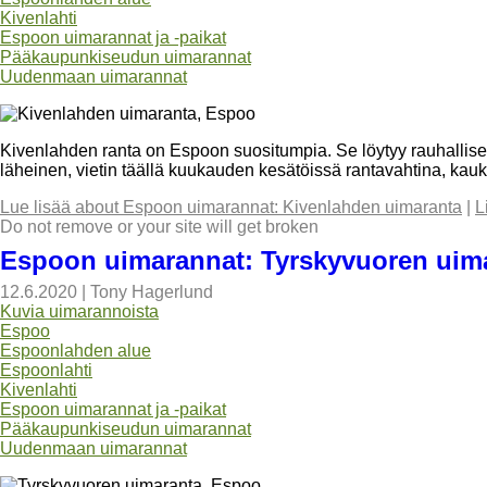
Kivenlahti
Espoon uimarannat ja -paikat
Pääkaupunkiseudun uimarannat
Uudenmaan uimarannat
Kivenlahden ranta on Espoon suositumpia. Se löytyy rauhallise
läheinen, vietin täällä kuukauden kesätöissä rantavahtina, k
Lue lisää
about Espoon uimarannat: Kivenlahden uimaranta
|
L
Do not remove or your site will get broken
Espoon uimarannat: Tyrskyvuoren uim
12.6.2020
|
Tony Hagerlund
Kuvia uimarannoista
Espoo
Espoonlahden alue
Espoonlahti
Kivenlahti
Espoon uimarannat ja -paikat
Pääkaupunkiseudun uimarannat
Uudenmaan uimarannat