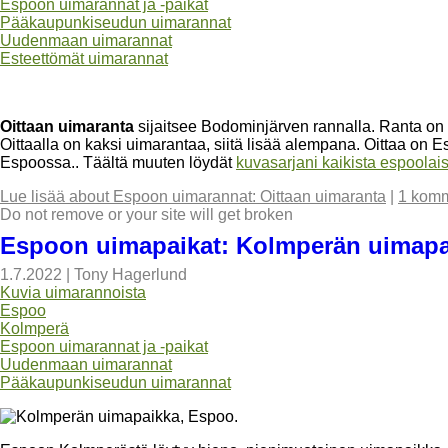
Espoon uimarannat ja -paikat
Pääkaupunkiseudun uimarannat
Uudenmaan uimarannat
Esteettömät uimarannat
Oittaan uimaranta
sijaitsee Bodominjärven rannalla. Ranta on 
Oittaalla on kaksi uimarantaa, siitä lisää alempana. Oittaa on 
Espoossa.. Täältä muuten löydät
kuvasarjani kaikista espoolai
Lue lisää
about Espoon uimarannat: Oittaan uimaranta
|
1 komm
Do not remove or your site will get broken
Espoon uimapaikat: Kolmperän uimapa
1.7.2022
|
Tony Hagerlund
Kuvia uimarannoista
Espoo
Kolmperä
Espoon uimarannat ja -paikat
Uudenmaan uimarannat
Pääkaupunkiseudun uimarannat