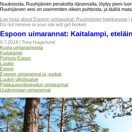
Nuuksiosta, Ruuhijärven perukoilta itärannalta, löytyy pieni luo
Ruuhijärven vesi on useimmiten oikein puhtoista, ja täällä mat
Lue lisää
about Espoon uimapaikat: Ruuhijärven hiekkaranta
|
Do not remove or your site will get broken
Espoon uimarannat: Kaitalampi, eteläi
9.7.2018
|
Tony Hagerlund
Kuvia uimarannoista
Kaitalampi
Pohjois-Espoo
Luukki
Espoo
Espoon uimarannat ja -paikat
Luukin ulkoilualue
Pääkaupunkiseudun uimarannat
Uudenmaan uimarannat