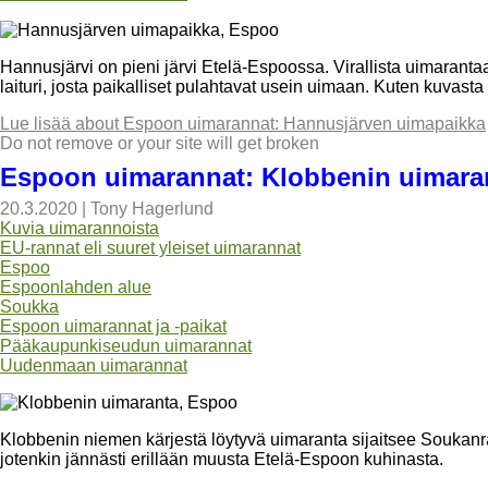
Hannusjärvi on pieni järvi Etelä-Espoossa. Virallista uimarantaa
laituri, josta paikalliset pulahtavat usein uimaan. Kuten kuvasta
Lue lisää
about Espoon uimarannat: Hannusjärven uimapaikka
Do not remove or your site will get broken
Espoon uimarannat: Klobbenin uimara
20.3.2020
|
Tony Hagerlund
Kuvia uimarannoista
EU-rannat eli suuret yleiset uimarannat
Espoo
Espoonlahden alue
Soukka
Espoon uimarannat ja -paikat
Pääkaupunkiseudun uimarannat
Uudenmaan uimarannat
Klobbenin niemen kärjestä löytyvä uimaranta sijaitsee Soukanr
jotenkin jännästi erillään muusta Etelä-Espoon kuhinasta.