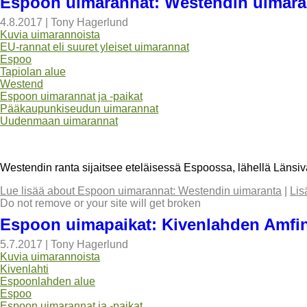
Espoon uimarannat: Westendin uimara
4.8.2017
|
Tony Hagerlund
Kuvia uimarannoista
EU-rannat eli suuret yleiset uimarannat
Espoo
Tapiolan alue
Westend
Espoon uimarannat ja -paikat
Pääkaupunkiseudun uimarannat
Uudenmaan uimarannat
Westendin ranta sijaitsee eteläisessä Espoossa, lähellä Länsi
Lue lisää
about Espoon uimarannat: Westendin uimaranta
|
Lis
Do not remove or your site will get broken
Espoon uimapaikat: Kivenlahden Amfi
5.7.2017
|
Tony Hagerlund
Kuvia uimarannoista
Kivenlahti
Espoonlahden alue
Espoo
Espoon uimarannat ja -paikat