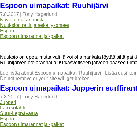
Espoon uimapaikat: Ruuhijärvi
7.8.2017
|
Tony Hagerlund
Kuvia uimarannoista
Nuuksion reitit ja retkeilykohteet
Espoo
Espoon uimarannat ja -paikat
Nuuksio on upea, mutta välillä voi olla hankala löytää siltä pa
Ruuhijärven etelärannalla. Kirkasvetiseen järveen pääsee uimaa
Lue lisää
about Espoon uimapaikat: Ruuhijärvi
|
Lisää uusi kom
Do not remove or your site will get broken
Espoon uimapaikat: Jupperin surffiran
7.8.2017
|
Tony Hagerlund
Jupperi
Laaksolahti
Suur-Leppävaara
Espoo
Espoon uimarannat ja -paikat