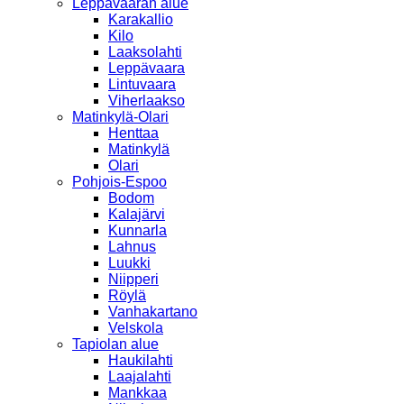
Leppävaaran alue
Karakallio
Kilo
Laaksolahti
Leppävaara
Lintuvaara
Viherlaakso
Matinkylä-Olari
Henttaa
Matinkylä
Olari
Pohjois-Espoo
Bodom
Kalajärvi
Kunnarla
Lahnus
Luukki
Niipperi
Röylä
Vanhakartano
Velskola
Tapiolan alue
Haukilahti
Laajalahti
Mankkaa