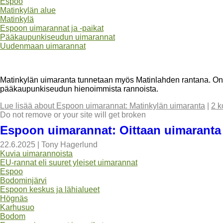
Espoo
Matinkylän alue
Matinkylä
Espoon uimarannat ja -paikat
Pääkaupunkiseudun uimarannat
Uudenmaan uimarannat
Matinkylän uimaranta tunnetaan myös Matinlahden rantana. On 
pääkaupunkiseudun hienoimmista rannoista.
Lue lisää
about Espoon uimarannat: Matinkylän uimaranta
|
2 k
Do not remove or your site will get broken
Espoon uimarannat: Oittaan uimaranta
22.6.2025
|
Tony Hagerlund
Kuvia uimarannoista
EU-rannat eli suuret yleiset uimarannat
Espoo
Bodominjärvi
Espoon keskus ja lähialueet
Högnäs
Karhusuo
Bodom