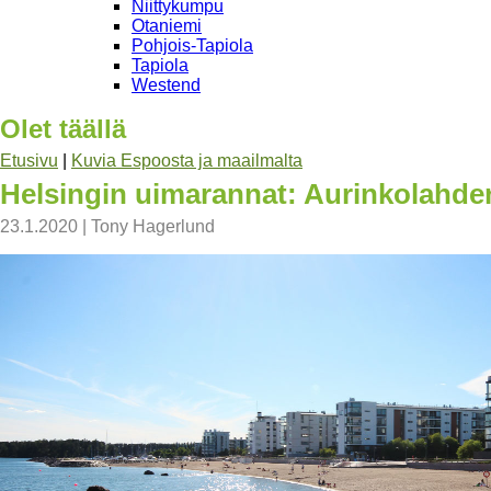
Niittykumpu
Otaniemi
Pohjois-Tapiola
Tapiola
Westend
Olet täällä
Etusivu
|
Kuvia Espoosta ja maailmalta
Helsingin uimarannat: Aurinkolahde
23.1.2020
|
Tony Hagerlund