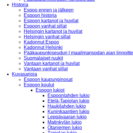
Historia
Espoo ennen ja jälkeen
Espoon historia
Espoon kartanot ja huvilat
Espoon vanhat sillat
Helsingin kartanot ja huvilat
Helsingin vanhat sillat
Kadonnut Espoo
Kadonnut Helsinki
Pääkaupunkiseudun I maailmansodan ajan linnoitte
Suomalaiset ruukit
Vantaan kartanot ja huvilat
Vantaan vanhat sillat
Kuvasarjoja
Espoon kaupunginosat
Espoon koulut
Espoon lukiot
Espoonlahden lukio
Etelä-Tapiolan lukio
Haukilahden lukio
Kuninkaantien lukio
Leppävaaran lukio
Matinkylän lukio
Otaniemen lukio
Tapiolan lukio