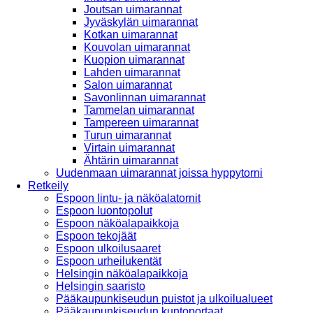
Joutsan uimarannat
Jyväskylän uimarannat
Kotkan uimarannat
Kouvolan uimarannat
Kuopion uimarannat
Lahden uimarannat
Salon uimarannat
Savonlinnan uimarannat
Tammelan uimarannat
Tampereen uimarannat
Turun uimarannat
Virtain uimarannat
Ähtärin uimarannat
Uudenmaan uimarannat joissa hyppytorni
Retkeily
Espoon lintu- ja näköalatornit
Espoon luontopolut
Espoon näköalapaikkoja
Espoon tekojäät
Espoon ulkoilusaaret
Espoon urheilukentät
Helsingin näköalapaikkoja
Helsingin saaristo
Pääkaupunkiseudun puistot ja ulkoilualueet
Pääkaupunkiseudun kuntoportaat