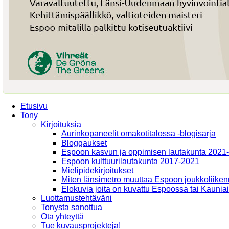
Etusivu
Tony
Kirjoituksia
Aurinkopaneelit omakotitalossa -blogisarja
Bloggaukset
Espoon kasvun ja oppimisen lautakunta 2021
Espoon kulttuurilautakunta 2017-2021
Mielipidekirjoitukset
Miten länsimetro muuttaa Espoon joukkoliiken
Elokuvia joita on kuvattu Espoossa tai Kaunia
Luottamustehtäväni
Tonysta sanottua
Ota yhteyttä
Tue kuvausprojekteja!