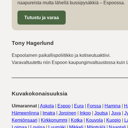
naapureista mutta lähellä bussipysäkkiä – Espoossa.
Tutustu ja varaa
Tony Hagerlund
Espoolainen paikallispoliitikko ja kotiseutuaktiivi.
Varavaltuutettu niin Espoon kaupunginvaltuustossa kuin 
Kuvakokonaisuuksia
Uimarannat
|
Askola
|
Espoo
|
Eura
|
Forssa
|
Hamina
|
H
Hämeenlinna
|
Imatra
|
Joroinen
|
Inkoo
|
Joutsa
|
Juva
|
J
Kemiönsaari
|
Kirkkonummi
|
Kotka
|
Kouvola
|
Kuopio
|
L
Loimaa
|
Loviisa
|
Luumäki
|
Mikkeli
|
Mäntsälä
|
Naantali