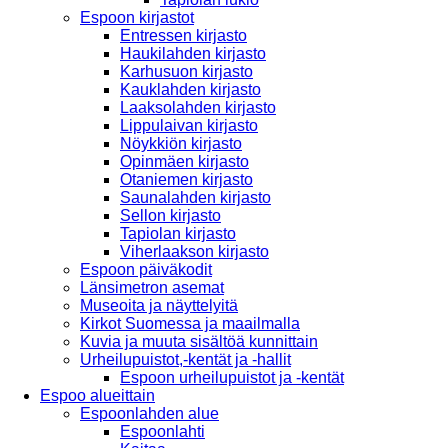
Espoon kirjastot
Entressen kirjasto
Haukilahden kirjasto
Karhusuon kirjasto
Kauklahden kirjasto
Laaksolahden kirjasto
Lippulaivan kirjasto
Nöykkiön kirjasto
Opinmäen kirjasto
Otaniemen kirjasto
Saunalahden kirjasto
Sellon kirjasto
Tapiolan kirjasto
Viherlaakson kirjasto
Espoon päiväkodit
Länsimetron asemat
Museoita ja näyttelyitä
Kirkot Suomessa ja maailmalla
Kuvia ja muuta sisältöä kunnittain
Urheilupuistot,-kentät ja -hallit
Espoon urheilupuistot ja -kentät
Espoo alueittain
Espoonlahden alue
Espoonlahti