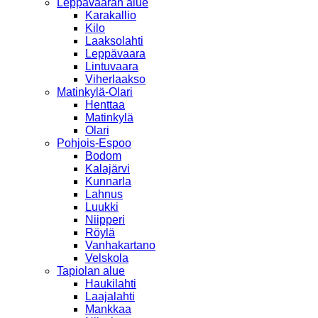
Leppävaaran alue
Karakallio
Kilo
Laaksolahti
Leppävaara
Lintuvaara
Viherlaakso
Matinkylä-Olari
Henttaa
Matinkylä
Olari
Pohjois-Espoo
Bodom
Kalajärvi
Kunnarla
Lahnus
Luukki
Niipperi
Röylä
Vanhakartano
Velskola
Tapiolan alue
Haukilahti
Laajalahti
Mankkaa