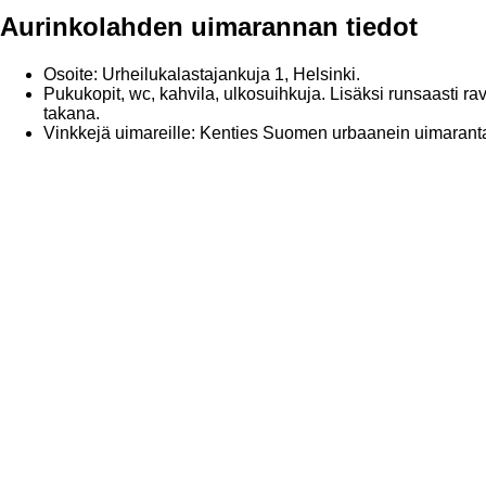
Aurinkolahden uimarannan tiedot
Osoite: Urheilukalastajankuja 1, Helsinki.
Pukukopit, wc, kahvila, ulkosuihkuja. Lisäksi runsaasti rav
takana.
Vinkkejä uimareille: Kenties Suomen urbaanein uimarant