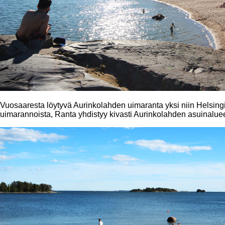
Vuosaaresta löytyvä Aurinkolahden uimaranta yksi niin Helsi
uimarannoista, Ranta yhdistyy kivasti Aurinkolahden asuinalue