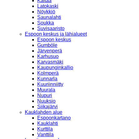
Kaitaa
Latokaski
Nöykkiö
Saunalahti
Soukka
Suvisaaristo
Espoon keskus ja lähialueet
Espoon keskus
Gumböle
Järvenperä
Karhusuo
Karvasmäki
Kaupunginkallio
Kolmperä
Kunnarla
Kuuriinniitty
Muurala
Nupuri
Nuuksio
Siikajärvi
Kauklahden alue
Espoonkartano
Kauklahti
Kurttila
Vanttila