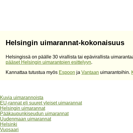
Helsingin uimarannat-kokonaisuus
Helsingissä on päälle 30 virallista tai epävirallista uimaran
pääset Helsingin uimarantojen esittelyyn
.
Kannattaa tutustua myös
Espoon
ja
Vantaan
uimarantoihin.
Kuvia uimarannoista
EU-rannat eli suuret yleiset uimarannat
Helsingin uimarannat
Pääkaupunkiseudun uimarannat
Uudenmaan uimarannat
Helsinki
Vuosaari