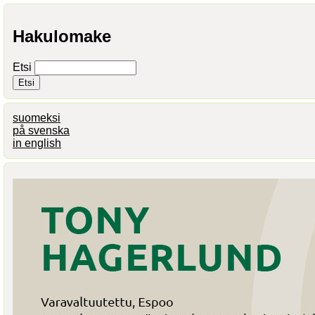
Hakulomake
Etsi
suomeksi
på svenska
in english