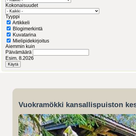
Kokonaisuudet
Tyyppi
Artikkeli
Blogimerkintä
Kuvatarina
Mielipidekirjoitus
Aiemmin kuin
Päivämäärä
Esim. 8.2026
Vuokramökki kansallispuiston kes