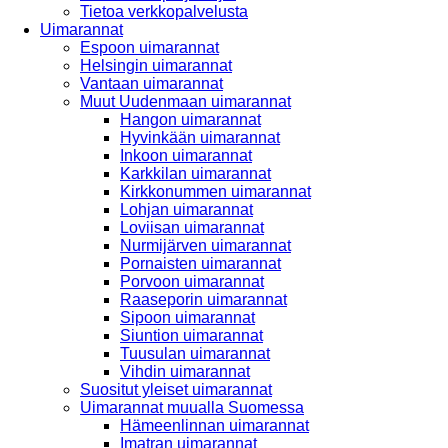
Tietoa verkkopalvelusta
Uimarannat
Espoon uimarannat
Helsingin uimarannat
Vantaan uimarannat
Muut Uudenmaan uimarannat
Hangon uimarannat
Hyvinkään uimarannat
Inkoon uimarannat
Karkkilan uimarannat
Kirkkonummen uimarannat
Lohjan uimarannat
Loviisan uimarannat
Nurmijärven uimarannat
Pornaisten uimarannat
Porvoon uimarannat
Raaseporin uimarannat
Sipoon uimarannat
Siuntion uimarannat
Tuusulan uimarannat
Vihdin uimarannat
Suositut yleiset uimarannat
Uimarannat muualla Suomessa
Hämeenlinnan uimarannat
Imatran uimarannat