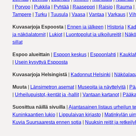
|
Porvoo
|
Pukkila
|
Pyhtää
|
Raasepori
|
Raisio
|
Rauma
|
Tampere
|
Turku
|
Tuusula
|
Vaasa
|
Vantaa
|
Varkaus
|
Vih
Kuvasarjoja Espoosta
|
Ennen ja jälkeen
|
Historia
|
Kad
ja näköalatornit
|
Lukiot
|
Luontopolut ja ulkoilureitit
|
Näkö
sillat
Espoo alueittain
|
Espoon keskus
|
Espoonlahti
|
Kauklah
|
Usein kysyttyä Espoosta
Kuvasarjoja Helsingistä
|
Kadonnut Helsinki
|
Näköalapa
Muuta
|
Länsimetron asemat
|
Museoita ja näyttelyitä
|
Pä
|
Urheilupuistot,-kentät ja -hallit
|
Vantaan kartanot
|
Pääka
Suosittua näillä sivuilla
|
Ajantasainen listaus urheilun te
Kuninkaantien lukio
|
Lippulaivan kirjasto
|
Matinkylän uim
Kuvia Suursaaresta ennen sotia
|
Nuuksin reitit ja retkeil