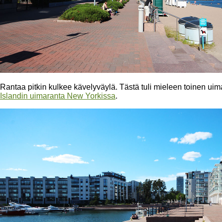
Rantaa pitkin kulkee kävelyväylä. Tästä tuli mieleen toinen 
Islandin uimaranta New Yorkissa
.