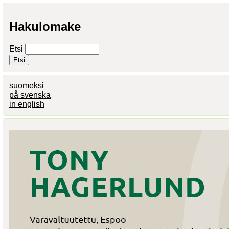
Hakulomake
Etsi
suomeksi
på svenska
in english