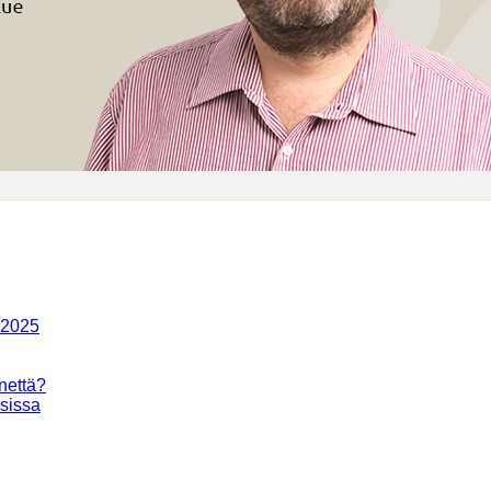
-2025
nettä?
isissa