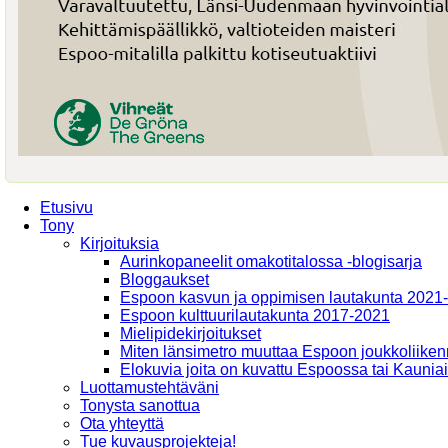
Etusivu
Tony
Kirjoituksia
Aurinkopaneelit omakotitalossa -blogisarja
Bloggaukset
Espoon kasvun ja oppimisen lautakunta 2021
Espoon kulttuurilautakunta 2017-2021
Mielipidekirjoitukset
Miten länsimetro muuttaa Espoon joukkoliiken
Elokuvia joita on kuvattu Espoossa tai Kaunia
Luottamustehtäväni
Tonysta sanottua
Ota yhteyttä
Tue kuvausprojekteja!