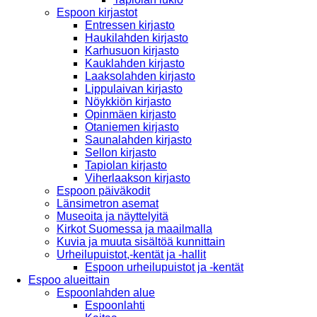
Espoon kirjastot
Entressen kirjasto
Haukilahden kirjasto
Karhusuon kirjasto
Kauklahden kirjasto
Laaksolahden kirjasto
Lippulaivan kirjasto
Nöykkiön kirjasto
Opinmäen kirjasto
Otaniemen kirjasto
Saunalahden kirjasto
Sellon kirjasto
Tapiolan kirjasto
Viherlaakson kirjasto
Espoon päiväkodit
Länsimetron asemat
Museoita ja näyttelyitä
Kirkot Suomessa ja maailmalla
Kuvia ja muuta sisältöä kunnittain
Urheilupuistot,-kentät ja -hallit
Espoon urheilupuistot ja -kentät
Espoo alueittain
Espoonlahden alue
Espoonlahti