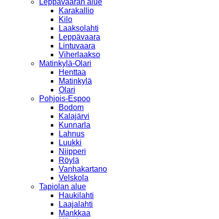
Leppävaaran alue
Karakallio
Kilo
Laaksolahti
Leppävaara
Lintuvaara
Viherlaakso
Matinkylä-Olari
Henttaa
Matinkylä
Olari
Pohjois-Espoo
Bodom
Kalajärvi
Kunnarla
Lahnus
Luukki
Niipperi
Röylä
Vanhakartano
Velskola
Tapiolan alue
Haukilahti
Laajalahti
Mankkaa