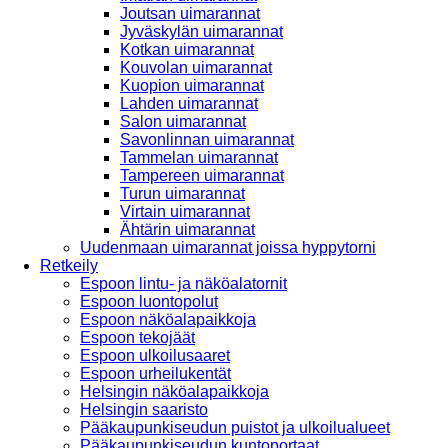
Joutsan uimarannat
Jyväskylän uimarannat
Kotkan uimarannat
Kouvolan uimarannat
Kuopion uimarannat
Lahden uimarannat
Salon uimarannat
Savonlinnan uimarannat
Tammelan uimarannat
Tampereen uimarannat
Turun uimarannat
Virtain uimarannat
Ähtärin uimarannat
Uudenmaan uimarannat joissa hyppytorni
Retkeily
Espoon lintu- ja näköalatornit
Espoon luontopolut
Espoon näköalapaikkoja
Espoon tekojäät
Espoon ulkoilusaaret
Espoon urheilukentät
Helsingin näköalapaikkoja
Helsingin saaristo
Pääkaupunkiseudun puistot ja ulkoilualueet
Pääkaupunkiseudun kuntoportaat