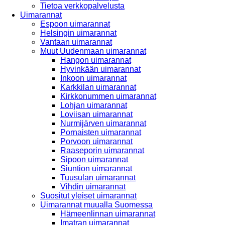
Tietoa verkkopalvelusta
Uimarannat
Espoon uimarannat
Helsingin uimarannat
Vantaan uimarannat
Muut Uudenmaan uimarannat
Hangon uimarannat
Hyvinkään uimarannat
Inkoon uimarannat
Karkkilan uimarannat
Kirkkonummen uimarannat
Lohjan uimarannat
Loviisan uimarannat
Nurmijärven uimarannat
Pornaisten uimarannat
Porvoon uimarannat
Raaseporin uimarannat
Sipoon uimarannat
Siuntion uimarannat
Tuusulan uimarannat
Vihdin uimarannat
Suositut yleiset uimarannat
Uimarannat muualla Suomessa
Hämeenlinnan uimarannat
Imatran uimarannat