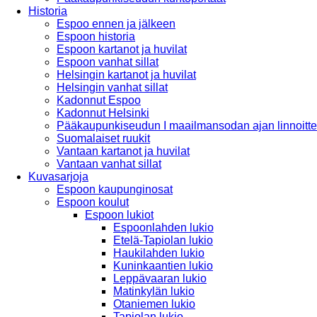
Historia
Espoo ennen ja jälkeen
Espoon historia
Espoon kartanot ja huvilat
Espoon vanhat sillat
Helsingin kartanot ja huvilat
Helsingin vanhat sillat
Kadonnut Espoo
Kadonnut Helsinki
Pääkaupunkiseudun I maailmansodan ajan linnoitte
Suomalaiset ruukit
Vantaan kartanot ja huvilat
Vantaan vanhat sillat
Kuvasarjoja
Espoon kaupunginosat
Espoon koulut
Espoon lukiot
Espoonlahden lukio
Etelä-Tapiolan lukio
Haukilahden lukio
Kuninkaantien lukio
Leppävaaran lukio
Matinkylän lukio
Otaniemen lukio
Tapiolan lukio