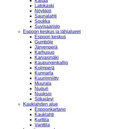
Kaitaa
Latokaski
Nöykkiö
Saunalahti
Soukka
Suvisaaristo
Espoon keskus ja lähialueet
Espoon keskus
Gumböle
Järvenperä
Karhusuo
Karvasmäki
Kaupunginkallio
Kolmperä
Kunnarla
Kuuriinniitty
Muurala
Nupuri
Nuuksio
Siikajärvi
Kauklahden alue
Espoonkartano
Kauklahti
Kurttila
Vanttila