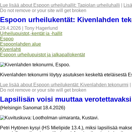
Lue lisää
about Espoon urheiluhallit: Tapiolan urheiluhalli
|
Lis
Do not remove or your site will get broken
Espoon urheilukentät: Kivenlahden te
29.4.2026
|
Tony Hagerlund
Urheilupuistot,-kentät ja -hallit
Espoo
Espoonlahden alue
Kivenlahti
Espoon urheilupuistot ja jalkapallokentät
Kivenlahden tekonurmi löytyy asutuksen keskeltä eteläisestä E
Lue lisää
about Espoon urheilukentät: Kivenlahden tekonurmi
|
Do not remove or your site will get broken
Lapsilisän voisi muuttaa verotettavaksi
(Helsingin Sanomat 18.4.2026)
Petri Hytönen kysyi (HS Mielipide 13.4.), miksi lapsilisää makse