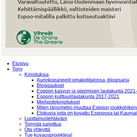
Etusivu
Tony
Kirjoituksia
Aurinkopaneelit omakotitalossa -blogisarja
Bloggaukset
Espoon kasvun ja oppimisen lautakunta 2021
Espoon kulttuurilautakunta 2017-2021
Mielipidekirjoitukset
Miten länsimetro muuttaa Espoon joukkoliiken
Elokuvia joita on kuvattu Espoossa tai Kaunia
Luottamustehtäväni
Tonysta sanottua
Ota yhteyttä
Tue kuvausprojekteja!