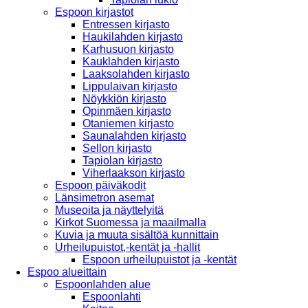
Espoon kirjastot
Entressen kirjasto
Haukilahden kirjasto
Karhusuon kirjasto
Kauklahden kirjasto
Laaksolahden kirjasto
Lippulaivan kirjasto
Nöykkiön kirjasto
Opinmäen kirjasto
Otaniemen kirjasto
Saunalahden kirjasto
Sellon kirjasto
Tapiolan kirjasto
Viherlaakson kirjasto
Espoon päiväkodit
Länsimetron asemat
Museoita ja näyttelyitä
Kirkot Suomessa ja maailmalla
Kuvia ja muuta sisältöä kunnittain
Urheilupuistot,-kentät ja -hallit
Espoon urheilupuistot ja -kentät
Espoo alueittain
Espoonlahden alue
Espoonlahti