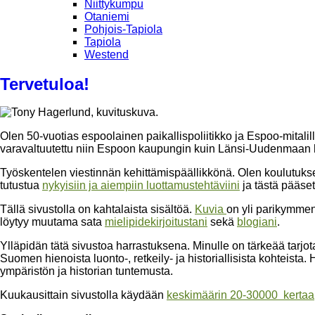
Niittykumpu
Otaniemi
Pohjois-Tapiola
Tapiola
Westend
Tervetuloa!
Olen 50-vuotias espoolainen paikallispoliitikko ja Espoo-mitalil
varavaltuutettu niin Espoon kaupungin kuin Länsi-Uudenmaan h
Työskentelen viestinnän kehittämispäällikkönä. Olen koulutuks
tutustua
nykyisiin ja aiempiin luottamustehtäviini
ja tästä pääse
Tällä sivustolla on kahtalaista sisältöä.
Kuvia
on yli parikymmen
löytyy muutama sata
mielipidekirjoitustani
sekä
blogiani
.
Ylläpidän tätä sivustoa harrastuksena. Minulle on tärkeää tarjot
Suomen hienoista luonto-, retkeily- ja historiallisista kohteista
ympäristön ja historian tuntemusta.
Kuukausittain sivustolla käydään
keskimäärin 20-30000 kertaa