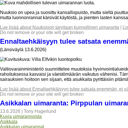
Nuuksio on upea ja suosittu kansallispuisto, mutta sieltä puuttu
mutta luonnonrannat kärsivät käytöstä, ja pienten lasten kanssa 
Lue lisää
about Nuuksioon tarvitaan kunnollinen uimaranta
|
Li
Do not remove or your site will get broken
Ennaltaehkäisyyn tulee satsata enem
(Länsiväylä 13.6.2026)
Valtiovarainministeriö suunnittelee muutoksia hyvinvointialueid
rahoituksessa kasvaisi ja väestömäärän vaikutus vähenisi. Tämä 
sairauksien hoitoon sen sijaan, että asukkaita pyrittäisiin pitäm
Lue lisää
about Ennaltaehkäisyyn tulee satsata enemmän, ei
Do not remove or your site will get broken
Asikkalan uimaranta: Pirppulan uimara
13.6.2026
|
Tony Hagerlund
Kuvia uimarannoista
Asikkala
Asikkalan uimarannat