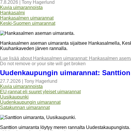
7.8.2026
|
Tony Hagerlund
Kuvia uimarannoista
Hankasalmi
Hankasalmen uimarannat
Keski-Suomen uimarannat
Hankasalmen aseman uimaranta sijaitsee Hankasalmella, Kes
Kuuhankaveden järven rannalla.
Lue lisää
about Hankasalmen uimarannat: Hankasalmen asem
Do not remove or your site will get broken
Uudenkaupungin uimarannat: Santtion
27.7.2026
|
Tony Hagerlund
Kuvia uimarannoista
EU-rannat eli suuret yleiset uimarannat
Uusikaupunki
Uudenkaupungin uimarannat
Satakunnan uimarannat
Santtion uimaranta löytyy meren rannalta Uudestakaupungista.