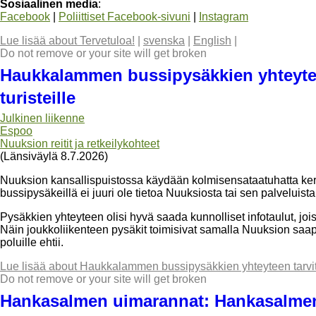
Sosiaalinen media
:
Facebook
|
Poliittiset Facebook-sivuni
|
Instagram
Lue lisää
about Tervetuloa!
|
svenska
|
English
|
Do not remove or your site will get broken
Haukkalammen bussipysäkkien yhteytee
turisteille
Julkinen liikenne
Espoo
Nuuksion reitit ja retkeilykohteet
(Länsiväylä 8.7.2026)
Nuuksion kansallispuistossa käydään kolmisensataatuhatta ker
bussipysäkeillä ei juuri ole tietoa Nuuksiosta tai sen palveluista
Pysäkkien yhteyteen olisi hyvä saada kunnolliset infotaulut, joist
Näin joukkoliikenteen pysäkit toimisivat samalla Nuuksion sa
poluille ehtii.
Lue lisää
about Haukkalammen bussipysäkkien yhteyteen tarvitta
Do not remove or your site will get broken
Hankasalmen uimarannat: Hankasalme