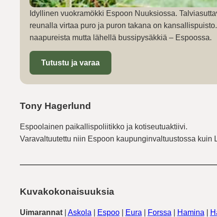
Idyllinen vuokramökki Espoon Nuuksiossa. Talviasutta
reunalla virtaa puro ja puron takana on kansallispuist
naapureista mutta lähellä bussipysäkkiä – Espoossa.
Tutustu ja varaa
Tony Hagerlund
Espoolainen paikallispoliitikko ja kotiseutuaktiivi.
Varavaltuutettu niin Espoon kaupunginvaltuustossa kuin 
Kuvakokonaisuuksia
Uimarannat
|
Askola
|
Espoo
|
Eura
|
Forssa
|
Hamina
|
H