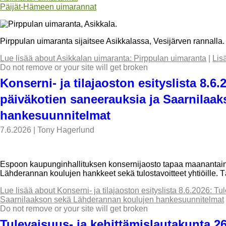
Päijät-Hämeen uimarannat
Pirppulan uimaranta sijaitsee Asikkalassa, Vesijärven rannalla.
Lue lisää
about Asikkalan uimaranta: Pirppulan uimaranta
|
Lis
Do not remove or your site will get broken
Konserni- ja tilajaoston esityslista 8.6.2
päiväkotien saneerauksia ja Saarnilaa
hankesuunnitelmat
7.6.2026
|
Tony Hagerlund
Espoon kaupunginhallituksen konsernijaosto tapaa maanantaina 
Lähderannan koulujen hankkeet sekä tulostavoitteet yhtiöille. 
Lue lisää
about Konserni- ja tilajaoston esityslista 8.6.2026: Tul
Saarnilaakson sekä Lähderannan koulujen hankesuunnitelmat
Do not remove or your site will get broken
Tulevaisuus- ja kehittämislautakunta 2