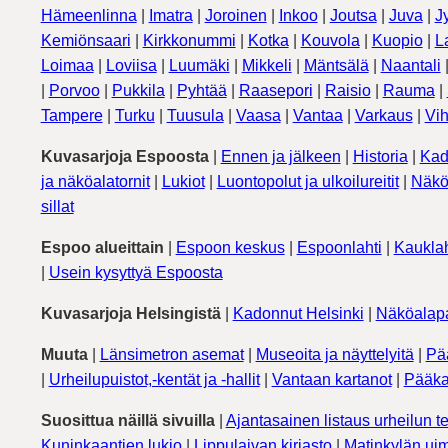
Hämeenlinna
|
Imatra
|
Joroinen
|
Inkoo
|
Joutsa
|
Juva
|
J
Kemiönsaari
|
Kirkkonummi
|
Kotka
|
Kouvola
|
Kuopio
|
L
Loimaa
|
Loviisa
|
Luumäki
|
Mikkeli
|
Mäntsälä
|
Naantali
|
Porvoo
|
Pukkila
|
Pyhtää
|
Raasepori
|
Raisio
|
Rauma
|
Tampere
|
Turku
|
Tuusula
|
Vaasa
|
Vantaa
|
Varkaus
|
Vih
Kuvasarjoja Espoosta
|
Ennen ja jälkeen
|
Historia
|
Kad
ja näköalatornit
|
Lukiot
|
Luontopolut ja ulkoilureitit
|
Näkö
sillat
Espoo alueittain
|
Espoon keskus
|
Espoonlahti
|
Kauklah
|
Usein kysyttyä Espoosta
Kuvasarjoja Helsingistä
|
Kadonnut Helsinki
|
Näköalapa
Muuta
|
Länsimetron asemat
|
Museoita ja näyttelyitä
|
Pä
|
Urheilupuistot,-kentät ja -hallit
|
Vantaan kartanot
|
Pääka
Suosittua näillä sivuilla
|
Ajantasainen listaus urheilun te
Kuninkaantien lukio
|
Lippulaivan kirjasto
|
Matinkylän uim