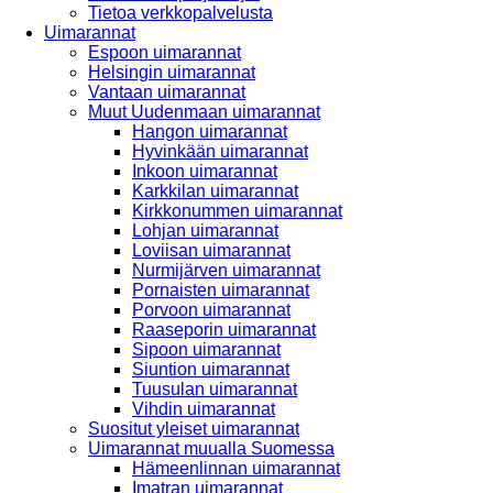
Tietoa verkkopalvelusta
Uimarannat
Espoon uimarannat
Helsingin uimarannat
Vantaan uimarannat
Muut Uudenmaan uimarannat
Hangon uimarannat
Hyvinkään uimarannat
Inkoon uimarannat
Karkkilan uimarannat
Kirkkonummen uimarannat
Lohjan uimarannat
Loviisan uimarannat
Nurmijärven uimarannat
Pornaisten uimarannat
Porvoon uimarannat
Raaseporin uimarannat
Sipoon uimarannat
Siuntion uimarannat
Tuusulan uimarannat
Vihdin uimarannat
Suositut yleiset uimarannat
Uimarannat muualla Suomessa
Hämeenlinnan uimarannat
Imatran uimarannat