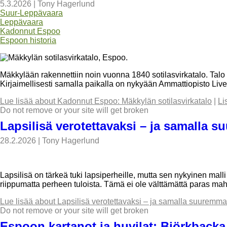
5.3.2026
|
Tony Hagerlund
Suur-Leppävaara
Leppävaara
Kadonnut Espoo
Espoon historia
Mäkkylään rakennettiin noin vuonna 1840 sotilasvirkatalo. Talo 
Kirjaimellisesti samalla paikalla on nykyään Ammattiopisto Li
Lue lisää
about Kadonnut Espoo: Mäkkylän sotilasvirkatalo
|
Li
Do not remove or your site will get broken
Lapsilisä verotettavaksi – ja samalla 
28.2.2026
|
Tony Hagerlund
Lapsilisä on tärkeä tuki lapsiperheille, mutta sen nykyinen ma
riippumatta perheen tuloista. Tämä ei ole välttämättä paras mah
Lue lisää
about Lapsilisä verotettavaksi – ja samalla suuremma
Do not remove or your site will get broken
Espoon kartanot ja huvilat: Björkbacka