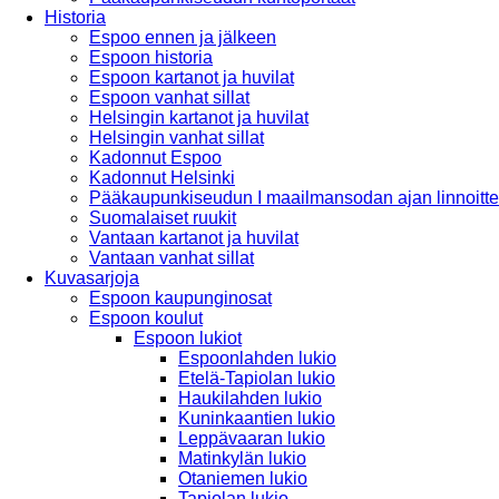
Historia
Espoo ennen ja jälkeen
Espoon historia
Espoon kartanot ja huvilat
Espoon vanhat sillat
Helsingin kartanot ja huvilat
Helsingin vanhat sillat
Kadonnut Espoo
Kadonnut Helsinki
Pääkaupunkiseudun I maailmansodan ajan linnoitte
Suomalaiset ruukit
Vantaan kartanot ja huvilat
Vantaan vanhat sillat
Kuvasarjoja
Espoon kaupunginosat
Espoon koulut
Espoon lukiot
Espoonlahden lukio
Etelä-Tapiolan lukio
Haukilahden lukio
Kuninkaantien lukio
Leppävaaran lukio
Matinkylän lukio
Otaniemen lukio
Tapiolan lukio