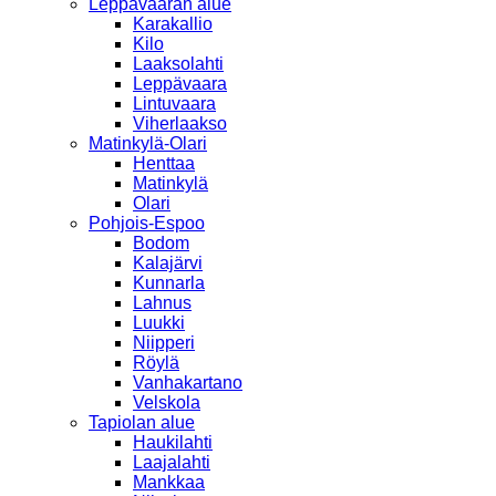
Leppävaaran alue
Karakallio
Kilo
Laaksolahti
Leppävaara
Lintuvaara
Viherlaakso
Matinkylä-Olari
Henttaa
Matinkylä
Olari
Pohjois-Espoo
Bodom
Kalajärvi
Kunnarla
Lahnus
Luukki
Niipperi
Röylä
Vanhakartano
Velskola
Tapiolan alue
Haukilahti
Laajalahti
Mankkaa