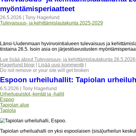
myöntämisperiaatteet
26.5.2026
|
Tony Hagerlund
Tulevaisuus- ja kehittämislautakunta 2025-2029
Länsi-Uudenmaan hyvinvointialueen tulevaisuus ja kehittämi
tiistaina 26.5. Isoin asia on järjestöavustusten myöntämisperia
Lue lisää
about Tulevaisuus- ja kehittämislautakunta 26.5.2026
Hagerlund blogi
|
Lisää uusi kommentti
|
Do not remove or your site will get broken
Espoon urheiluhallit: Tapiolan urheiluh
6.5.2026
|
Tony Hagerlund
Urheilupuistot,-kentät ja -hallit
Espoo
Tapiolan alue
Tapiola
Tapiolan urheiluahalli on yksi espoolaisen (sisä)urheilun keskuks