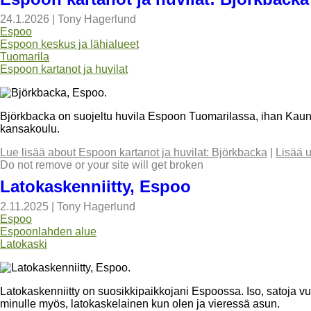
24.1.2026
|
Tony Hagerlund
Espoo
Espoon keskus ja lähialueet
Tuomarila
Espoon kartanot ja huvilat
Björkbacka on suojeltu huvila Espoon Tuomarilassa, ihan Kauniai
kansakoulu.
Lue lisää
about Espoon kartanot ja huvilat: Björkbacka
|
Lisää 
Do not remove or your site will get broken
Latokaskenniitty, Espoo
2.11.2025
|
Tony Hagerlund
Espoo
Espoonlahden alue
Latokaski
Latokaskenniitty on suosikkipaikkojani Espoossa. Iso, satoja vuos
minulle myös, latokaskelainen kun olen ja vieressä asun.