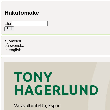
Hakulomake
Etsi
suomeksi
på svenska
in english