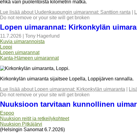
ehkä vain puolentoista kilometrin matka.
Lue lisää
about Uudenkaupungin uimarannat: Santtion ranta
|
L
Do not remove or your site will get broken
Lopen uimarannat: Kirkonkylän uimara
11.7.2026
|
Tony Hagerlund
Kuvia uimarannoista
Loppi
Lopen uimarannat
Kanta-Hämeen uimarannat
Kirkonkylän uimaranta sijaitsee Lopella, Loppijärven rannalla.
Lue lisää
about Lopen uimarannat: Kirkonkylän uimaranta
|
Lis
Do not remove or your site will get broken
Nuuksioon tarvitaan kunnollinen uimar
Espoo
Nuuksion reitit ja retkeilykohteet
Nuuksion Pitkäjärvi
(Helsingin Sanomat 6.7.2026)