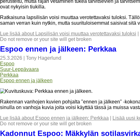
perusteltu, mutta rajan vetäminen tukea tarvitsevien ja tarvitse
ovat nykyisin tiukilla.
Ratkaisuna lapsilisän voisi muuttaa verotettavaksi tuloksi. Täll
saman verran kuin nytkin, mutta suurituloisemmat saisivat sit
Lue lisää
about Lapsilisän voisi muuttaa verotettavaksi tuloksi
|
Do not remove or your site will get broken
Espoo ennen ja jälkeen: Perkkaa
25.3.2026
|
Tony Hagerlund
Espoo
Suur-Leppävaara
Perkkaa
Espoo ennen ja jälkeen
Rakennan vanhojen kuvien pohjalta "ennen ja jälkeen" -kokonai
sinulla on vanhoja kuvia joita voisi käyttää tässä ja muissa va
Lue lisää
about Espoo ennen ja jälkeen: Perkkaa
|
Lisää uusi 
Do not remove or your site will get broken
Kadonnut Espoo: Mäkkylän sotilasvirk