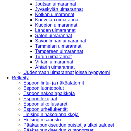
Joutsan uimarannat
Jyväskylän uimarannat
Kotkan uimarannat
Kouvolan uimarannat
Kuopion uimarannat
Lahden uimarannat
Salon uimarannat
Savonlinnan uimarannat
Tammelan uimarannat
Tampereen uimarannat
Turun uimarannat
Virtain uimarannat
Ähtärin uimarannat
Uudenmaan uimarannat joissa hyppytorni
Retkeily
Espoon lintu- ja näköalatornit
Espoon luontopolut
Espoon näköalapaikkoja
Espoon tekojäät
Espoon ulkoilusaaret
Espoon urheilukentät
Helsingin näköalapaikkoja
Helsingin saaristo
Pääkaupunkiseudun puistot ja ulkoilualueet
Pääkaupunkiseudun kuntoportaat