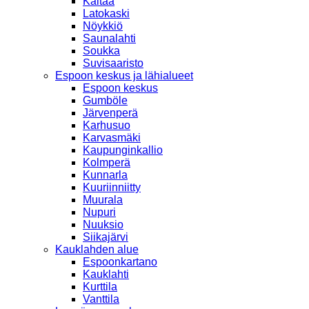
Kaitaa
Latokaski
Nöykkiö
Saunalahti
Soukka
Suvisaaristo
Espoon keskus ja lähialueet
Espoon keskus
Gumböle
Järvenperä
Karhusuo
Karvasmäki
Kaupunginkallio
Kolmperä
Kunnarla
Kuuriinniitty
Muurala
Nupuri
Nuuksio
Siikajärvi
Kauklahden alue
Espoonkartano
Kauklahti
Kurttila
Vanttila