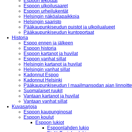
Espoon tekojäät
Espoon ulkoilusaaret
Espoon urheilukentät
Helsingin näköalapaikkoja
Helsingin saaristo
Pääkaupunkiseudun puistot ja ulkoilualueet
Pääkaupunkiseudun kuntoportaat
Historia
Espoo ennen ja jälkeen
Espoon historia
Espoon kartanot ja huvilat
Espoon vanhat sillat
Helsingin kartanot ja huvilat
Helsingin vanhat sillat
Kadonnut Espoo
Kadonnut Helsinki
Pääkaupunkiseudun I maailmansodan ajan linnoitte
Suomalaiset ruukit
Vantaan kartanot ja huvilat
Vantaan vanhat sillat
Kuvasarjoja
Espoon kaupunginosat
Espoon koulut
Espoon lukiot
Espoonlahden lukio