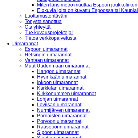
Miten länsimetro muuttaa Espoon joukkoliiken
Elokuvia joita on kuvattu Espoossa tai Kaunia
Luottamustehtäväni
Tonysta sanottua
Ota yhteyttä
Tue kuvausprojekteja!
Tietoa verkkopalvelusta
Uimarannat
Espoon uimarannat
Helsingin uimarannat
Vantaan uimarannat
Muut Uudenmaan uimarannat
Hangon uimarannat
Hyvinkään uimarannat
Inkoon uimarannat
Karkkilan uimarannat
Kirkkonummen uimarannat
Lohjan uimarannat
Loviisan uimarannat
Nurmijärven uimarannat
Pornaisten uimarannat
Porvoon uimarannat
Raaseporin uimarannat
Sipoon uimarannat
Siuntion uimarannat