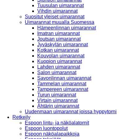
Tuusulan uimarannat
Vihdin uimarannat
Suositut yleiset uimarannat
Uimarannat muualla Suomessa
Hämeenlinnan uimarannat
Imatran uimarannat
Joutsan uimarannat
Jyväskylän uimarannat
Kotkan uimarannat
Kouvolan uimarannat
Kuopion uimarannat
Lahden uimarannat
Salon uimarannat
Savonlinnan uimarannat
Tammelan uimarannat
Tampereen uimarannat
Turun uimarannat
Virtain uimarannat
Ähtärin uimarannat
Uudenmaan uimarannat joissa hyppytorni
Retkeily
Espoon lintu- ja näköalatornit
Espoon luontopolut
Espoon näköalapaikkoja