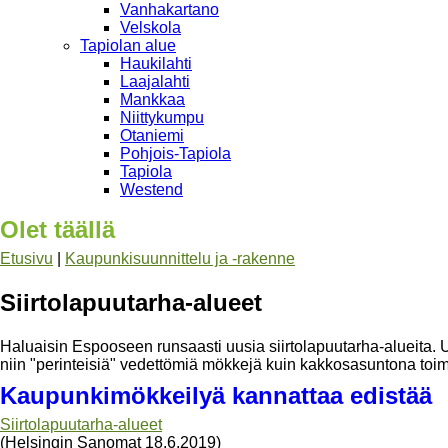
Vanhakartano
Velskola
Tapiolan alue
Haukilahti
Laajalahti
Mankkaa
Niittykumpu
Otaniemi
Pohjois-Tapiola
Tapiola
Westend
Olet täällä
Etusivu
|
Kaupunkisuunnittelu ja -rakenne
Siirtolapuutarha-alueet
Haluaisin Espooseen runsaasti uusia siirtolapuutarha-alueita. Us
niin "perinteisiä" vedettömiä mökkejä kuin kakkosasuntona toim
Kaupunkimökkeilyä kannattaa edistää
Siirtolapuutarha-alueet
(Helsingin Sanomat 18.6.2019)