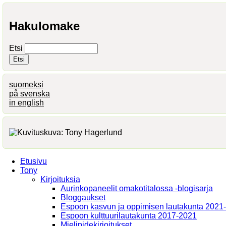
Hakulomake
Etsi
suomeksi
på svenska
in english
Etusivu
Tony
Kirjoituksia
Aurinkopaneelit omakotitalossa -blogisarja
Bloggaukset
Espoon kasvun ja oppimisen lautakunta 2021
Espoon kulttuurilautakunta 2017-2021
Mielipidekirjoitukset