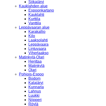
Siikajärvi
Kauklahden alue
Espoonkartano
Kauklahti
Kurttila
Vanttila
Leppävaaran alue
Karakallio
Kilo
Laaksolahti
Leppävaara
Lintuvaara
Viherlaakso
Matinkylä-Olari
Henttaa
Matinkylä
Olari
Pohjois-Espoo
Bodom
Kalajärvi
Kunnarla
Lahnus
Luukki
Niipperi
Röylä