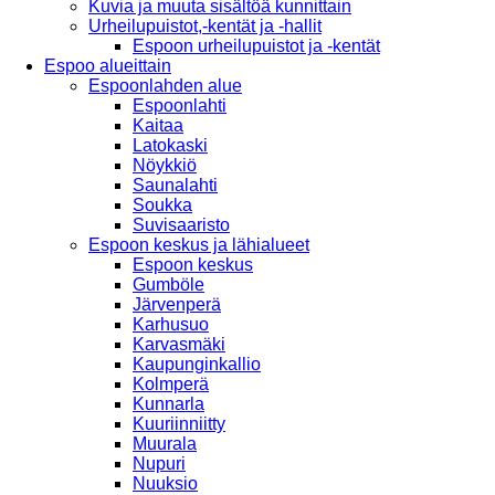
Kuvia ja muuta sisältöä kunnittain
Urheilupuistot,-kentät ja -hallit
Espoon urheilupuistot ja -kentät
Espoo alueittain
Espoonlahden alue
Espoonlahti
Kaitaa
Latokaski
Nöykkiö
Saunalahti
Soukka
Suvisaaristo
Espoon keskus ja lähialueet
Espoon keskus
Gumböle
Järvenperä
Karhusuo
Karvasmäki
Kaupunginkallio
Kolmperä
Kunnarla
Kuuriinniitty
Muurala
Nupuri
Nuuksio