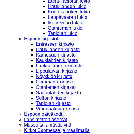
Etelä-Tapiolan lukio
Haukilahden lukio
Kuninkaantien lukio
Leppävaaran lukio
Matinkylän lukio
Otaniemen lukio
Tapiolan lukio
Espoon kirjastot
Entressen kirjasto
Haukilahden kirjasto
Karhusuon kirjasto
Kauklahden kirjasto
Laaksolahden kirjasto
Lippulaivan kirjasto
Nöykkiön kirjasto
Opinmäen kirjasto
Otaniemen kirjasto
Saunalahden kirjasto
Sellon kirjasto
Tapiolan kirjasto
Viherlaakson kirjasto
Espoon päiväkodit
Länsimetron asemat
Museoita ja näyttelyitä
Kirkot Suomessa ja maailmalla