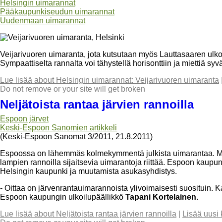
Helsingin uimarannat
Pääkaupunkiseudun uimarannat
Uudenmaan uimarannat
Veijarivuoren uimaranta, jota kutsutaan myös Lauttasaaren ulko
Sympaattiselta rannalta voi tähystellä horisonttiin ja miettiä syvä
Lue lisää
about Helsingin uimarannat: Veijarivuoren uimaranta
Do not remove or your site will get broken
Neljätoista rantaa järvien rannoilla
Espoon järvet
Keski-Espoon Sanomien artikkeli
(Keski-Espoon Sanomat 3/2011, 21.8.2011)
Espoossa on lähemmäs kolmekymmentä julkista uimarantaa. Mere
lampien rannoilla sijaitsevia uimarantoja riittää. Espoon kau
Helsingin kaupunki ja muutamista asukasyhdistys.
- Oittaa on järvenrantauimarannoista ylivoimaisesti suosituin. Ka
Espoon kaupungin ulkoilupäällikkö
Tapani Kortelainen.
Lue lisää
about Neljätoista rantaa järvien rannoilla
|
Lisää uusi