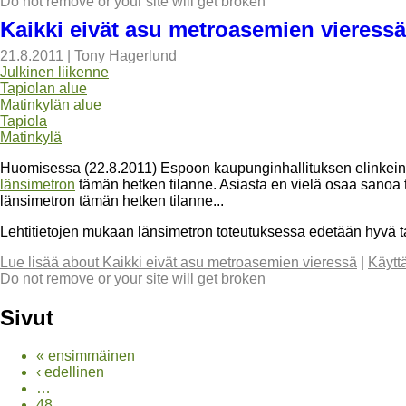
Do not remove or your site will get broken
Kaikki eivät asu metroasemien vieressä
21.8.2011
|
Tony Hagerlund
Julkinen liikenne
Tapiolan alue
Matinkylän alue
Tapiola
Matinkylä
Huomisessa (22.8.2011) Espoon kaupunginhallituksen elinkein
länsimetron
tämän hetken tilanne. Asiasta en vielä osaa sanoa t
länsimetron tämän hetken tilanne...
Lehtitietojen mukaan länsimetron toteutuksessa edetään hyvä tah
Lue lisää
about Kaikki eivät asu metroasemien vieressä
|
Käytt
Do not remove or your site will get broken
Sivut
« ensimmäinen
‹ edellinen
…
48