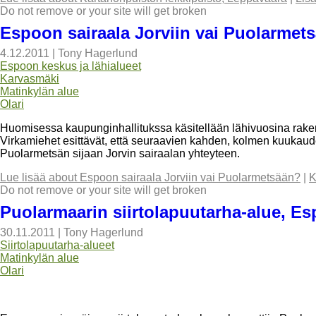
Do not remove or your site will get broken
Espoon sairaala Jorviin vai Puolarmet
4.12.2011
|
Tony Hagerlund
Espoon keskus ja lähialueet
Karvasmäki
Matinkylän alue
Olari
Huomisessa kaupunginhallitukssa käsitellään lähivuosina raken
Virkamiehet esittävät, että seuraavien kahden, kolmen kuukauden
Puolarmetsän sijaan Jorvin sairaalan yhteyteen.
Lue lisää
about Espoon sairaala Jorviin vai Puolarmetsään?
|
K
Do not remove or your site will get broken
Puolarmaarin siirtolapuutarha-alue, E
30.11.2011
|
Tony Hagerlund
Siirtolapuutarha-alueet
Matinkylän alue
Olari