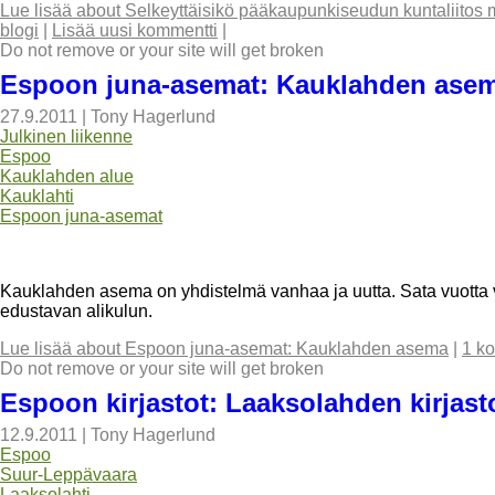
Lue lisää
about Selkeyttäisikö pääkaupunkiseudun kuntaliitos 
blogi
|
Lisää uusi kommentti
|
Do not remove or your site will get broken
Espoon juna-asemat: Kauklahden ase
27.9.2011
|
Tony Hagerlund
Julkinen liikenne
Espoo
Kauklahden alue
Kauklahti
Espoon juna-asemat
Kauklahden asema on yhdistelmä vanhaa ja uutta. Sata vuotta
edustavan alikulun.
Lue lisää
about Espoon juna-asemat: Kauklahden asema
|
1 k
Do not remove or your site will get broken
Espoon kirjastot: Laaksolahden kirjast
12.9.2011
|
Tony Hagerlund
Espoo
Suur-Leppävaara
Laaksolahti