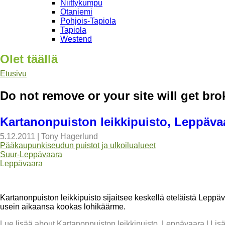
Niittykumpu
Otaniemi
Pohjois-Tapiola
Tapiola
Westend
Olet täällä
Etusivu
Do not remove or your site will get br
Kartanonpuiston leikkipuisto, Leppäva
5.12.2011
|
Tony Hagerlund
Pääkaupunkiseudun puistot ja ulkoilualueet
Suur-Leppävaara
Leppävaara
Kartanonpuiston leikkipuisto sijaitsee keskellä eteläistä Leppä
usein aikaansa kookas lohikäärme.
Lue lisää
about Kartanonpuiston leikkipuisto, Leppävaara
|
Lis