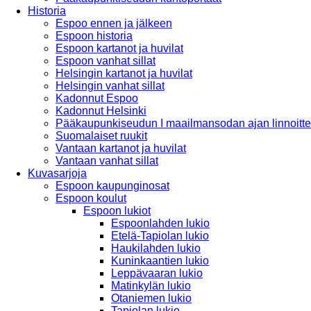
Historia
Espoo ennen ja jälkeen
Espoon historia
Espoon kartanot ja huvilat
Espoon vanhat sillat
Helsingin kartanot ja huvilat
Helsingin vanhat sillat
Kadonnut Espoo
Kadonnut Helsinki
Pääkaupunkiseudun I maailmansodan ajan linnoitte
Suomalaiset ruukit
Vantaan kartanot ja huvilat
Vantaan vanhat sillat
Kuvasarjoja
Espoon kaupunginosat
Espoon koulut
Espoon lukiot
Espoonlahden lukio
Etelä-Tapiolan lukio
Haukilahden lukio
Kuninkaantien lukio
Leppävaaran lukio
Matinkylän lukio
Otaniemen lukio
Tapiolan lukio