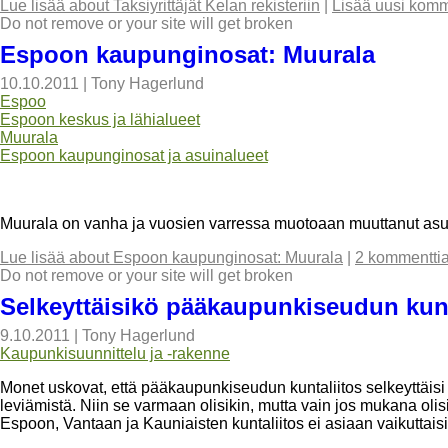
Lue lisää
about Taksiyrittäjät Kelan rekisteriin
|
Lisää uusi komm
Do not remove or your site will get broken
Espoon kaupunginosat: Muurala
10.10.2011
|
Tony Hagerlund
Espoo
Espoon keskus ja lähialueet
Muurala
Espoon kaupunginosat ja asuinalueet
Muurala on vanha ja vuosien varressa muotoaan muuttanut asu
Lue lisää
about Espoon kaupunginosat: Muurala
|
2 kommentti
Do not remove or your site will get broken
Selkeyttäisikö pääkaupunkiseudun kun
9.10.2011
|
Tony Hagerlund
Kaupunkisuunnittelu ja -rakenne
Monet uskovat, että pääkaupunkiseudun kuntaliitos selkeyttäis
leviämistä. Niin se varmaan olisikin, mutta vain jos mukana oli
Espoon, Vantaan ja Kauniaisten kuntaliitos ei asiaan vaikuttaisi