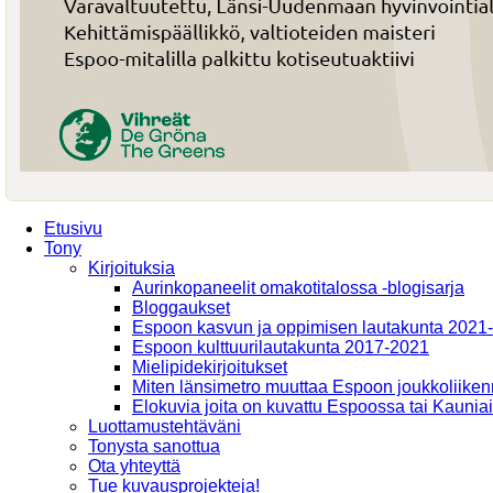
Etusivu
Tony
Kirjoituksia
Aurinkopaneelit omakotitalossa -blogisarja
Bloggaukset
Espoon kasvun ja oppimisen lautakunta 2021
Espoon kulttuurilautakunta 2017-2021
Mielipidekirjoitukset
Miten länsimetro muuttaa Espoon joukkoliiken
Elokuvia joita on kuvattu Espoossa tai Kaunia
Luottamustehtäväni
Tonysta sanottua
Ota yhteyttä
Tue kuvausprojekteja!