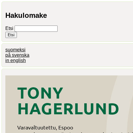
Hakulomake
Etsi
suomeksi
på svenska
in english