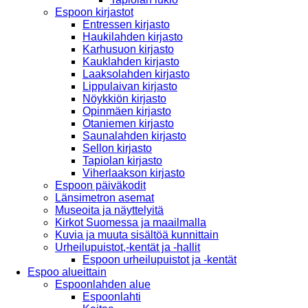
Espoon kirjastot
Entressen kirjasto
Haukilahden kirjasto
Karhusuon kirjasto
Kauklahden kirjasto
Laaksolahden kirjasto
Lippulaivan kirjasto
Nöykkiön kirjasto
Opinmäen kirjasto
Otaniemen kirjasto
Saunalahden kirjasto
Sellon kirjasto
Tapiolan kirjasto
Viherlaakson kirjasto
Espoon päiväkodit
Länsimetron asemat
Museoita ja näyttelyitä
Kirkot Suomessa ja maailmalla
Kuvia ja muuta sisältöä kunnittain
Urheilupuistot,-kentät ja -hallit
Espoon urheilupuistot ja -kentät
Espoo alueittain
Espoonlahden alue
Espoonlahti