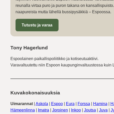
reunalla virtaa puro ja puron takana on kansallispuist
naapureista mutta lähellä bussipysäkkiä – Espoossa.
Tutustu ja varaa
Tony Hagerlund
Espoolainen paikallispoliitikko ja kotiseutuaktiivi.
Varavaltuutettu niin Espoon kaupunginvaltuustossa kuin 
Kuvakokonaisuuksia
Uimarannat
|
Askola
|
Espoo
|
Eura
|
Forssa
|
Hamina
|
H
Hämeenlinna
|
Imatra
|
Joroinen
|
Inkoo
|
Joutsa
|
Juva
|
J