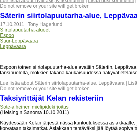
Lue lisää
about Hvitträsk, Kirkkonummi
|
Lisää uusi kommentti
Do not remove or your site will get broken
Säterin siirtolapuutarha-alue, Leppäva
17.10.2011
|
Tony Hagerlund
Siirtolapuutarha-alueet
Espoo
Suur-Leppävaara
Leppävaara
Espoon toinen siirtolapuutarha-alue avattiin Säteriin, Leppäv
länsipuolella, mökkien takana kaukaisuudessa näkyvät eteläis
Lue lisää
about Säterin siirtolapuutarha-alue, Leppävaara
|
Lis
Do not remove or your site will get broken
Taksiyrittäjät Kelan rekisteriin
Sote-aiheinen mielipidekirjoitus
(Helsingin Sanoma 10.10.2011)
Käydessään Kelan järjestämässä kuntoutuksessa asiakkaalle, jol
korvataan taksimatkat. Asiakkaan tehtäväksi jää löytää sopiva ta