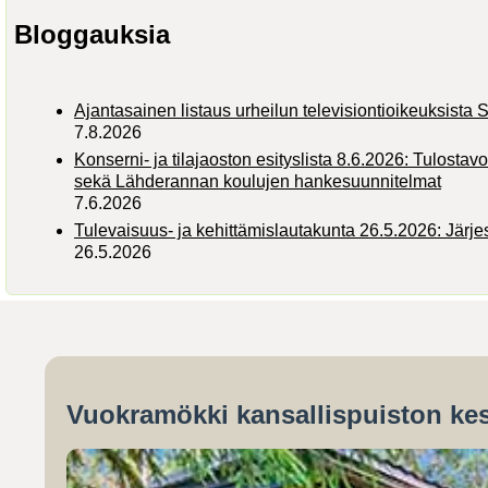
Bloggauksia
Ajantasainen listaus urheilun televisiontioikeuksist
7.8.2026
Konserni- ja tilajaoston esityslista 8.6.2026: Tulostav
sekä Lähderannan koulujen hankesuunnitelmat
7.6.2026
Tulevaisuus- ja kehittämislautakunta 26.5.2026: Järj
26.5.2026
Vuokramökki kansallispuiston kes