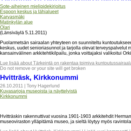
Sote-aiheinen mielipidekirjoitus
Espoon keskus ja lähialueet
Karvasmäki
Matinkylän alue
Olari
(Länsiväylä 5.11.2011)
Puolarmetsän sairaalan yhteyteen on suunniteltu kuntoutukseen 
keskus, uudet senioriasunnot ja tarjolla olevat terveyspalvelut
kansainvälinen arkkitehtikilpailu, jonka voittajaksi valikoitui O
Lue lisää
about Tärkeintä on rakentaa toimiva kuntoutussairaal
Do not remove or your site will get broken
Hvitträsk, Kirkkonummi
26.10.2011
|
Tony Hagerlund
Kuvasarjoja museoista ja näyttelyistä
Kirkkonummi
Hvitträskin rakennuttivat vuosina 1901-1903 arkkitehdit Herman
museoviraston ylläpitämä museo, ja sieltä löytyy myös ravintola