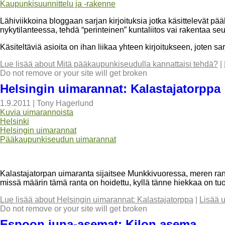
Kaupunkisuunnittelu ja -rakenne
Lähiviikkoina bloggaan sarjan kirjoituksia jotka käsittelevät p
nykytilanteessa, tehdä “perinteinen” kuntaliitos vai rakentaa seu
Käsiteltäviä asioita on ihan liikaa yhteen kirjoitukseen, joten 
Lue lisää
about Mitä pääkaupunkiseudulla kannattaisi tehdä?
|
Do not remove or your site will get broken
Helsingin uimarannat: Kalastajatorppa
1.9.2011
|
Tony Hagerlund
Kuvia uimarannoista
Helsinki
Helsingin uimarannat
Pääkaupunkiseudun uimarannat
Kalastajatorpan uimaranta sijaitsee Munkkivuoressa, meren rann
missä määrin tämä ranta on hoidettu, kyllä tänne hiekkaa on tuo
Lue lisää
about Helsingin uimarannat: Kalastajatorppa
|
Lisää 
Do not remove or your site will get broken
Espoon juna-asemat: Kilon asema