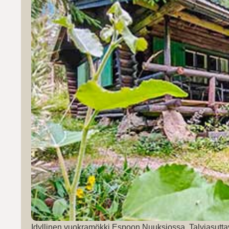
Idyllinen vuokramökki Espoon Nuuksiossa. Talviasutta