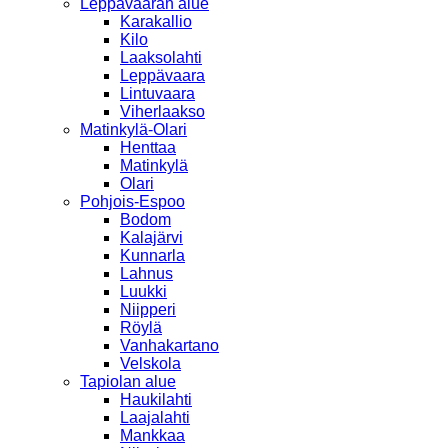
Leppävaaran alue
Karakallio
Kilo
Laaksolahti
Leppävaara
Lintuvaara
Viherlaakso
Matinkylä-Olari
Henttaa
Matinkylä
Olari
Pohjois-Espoo
Bodom
Kalajärvi
Kunnarla
Lahnus
Luukki
Niipperi
Röylä
Vanhakartano
Velskola
Tapiolan alue
Haukilahti
Laajalahti
Mankkaa