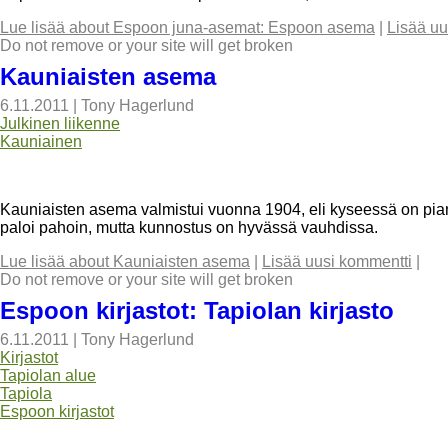
Lue lisää
about Espoon juna-asemat: Espoon asema
|
Lisää uu
Do not remove or your site will get broken
Kauniaisten asema
6.11.2011
|
Tony Hagerlund
Julkinen liikenne
Kauniainen
Kauniaisten asema valmistui vuonna 1904, eli kyseessä on pian 
paloi pahoin, mutta kunnostus on hyvässä vauhdissa.
Lue lisää
about Kauniaisten asema
|
Lisää uusi kommentti
|
Do not remove or your site will get broken
Espoon kirjastot: Tapiolan kirjasto
6.11.2011
|
Tony Hagerlund
Kirjastot
Tapiolan alue
Tapiola
Espoon kirjastot