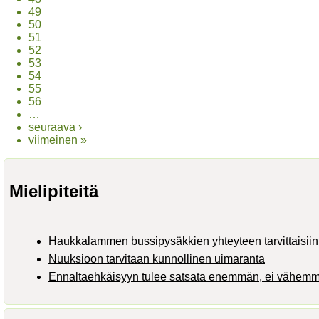
49
50
51
52
53
54
55
56
…
seuraava ›
viimeinen »
Mielipiteitä
Haukkalammen bussipysäkkien yhteyteen tarvittaisiin 
Nuuksioon tarvitaan kunnollinen uimaranta
Ennaltaehkäisyyn tulee satsata enemmän, ei vähem