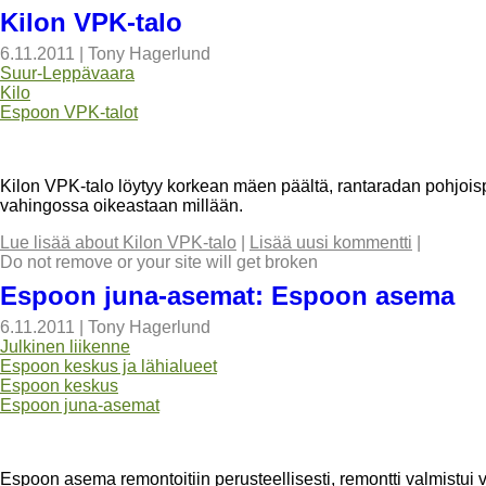
Kilon VPK-talo
6.11.2011
|
Tony Hagerlund
Suur-Leppävaara
Kilo
Espoon VPK-talot
Kilon VPK-talo löytyy korkean mäen päältä, rantaradan pohjoisp
vahingossa oikeastaan millään.
Lue lisää
about Kilon VPK-talo
|
Lisää uusi kommentti
|
Do not remove or your site will get broken
Espoon juna-asemat: Espoon asema
6.11.2011
|
Tony Hagerlund
Julkinen liikenne
Espoon keskus ja lähialueet
Espoon keskus
Espoon juna-asemat
Espoon asema remontoitiin perusteellisesti, remontti valmistui