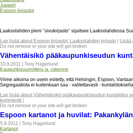
Jupperi
Espoon kirjastot
Laaksolahden pieni "sivukirjasto" sijaitsee Laaksolahdessa Su
Lue lisää
about Espoon kirjastot: Laaksolahden kirjasto
|
Lisää 
Do not remove or your site will get broken
Vähentäisikö pääkaupunkiseudun kunta
10.9.2011
|
Tony Hagerlund
Kaupunkisuunnittelu ja -rakenne
Viime aikoina on usein esitetty, että Helsingin, Espoon, Vantaan
Segregaatiota ei kuitenkaan saa - valitettavasti - kuntaliitoksella
Lue lisää
about Vähentäisikö pääkaupunkiseudun kuntaliitos s
kommentti
|
Do not remove or your site will get broken
Espoon kartanot ja huvilat: Pakankylän 
5.9.2011
|
Tony Hagerlund
Kartanot