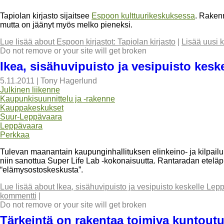
Tapiolan kirjasto sijaitsee
Espoon kulttuurikeskuksessa
. Rakenn
mutta on jäänyt myös melko pieneksi.
Lue lisää
about Espoon kirjastot: Tapiolan kirjasto
|
Lisää uusi 
Do not remove or your site will get broken
Ikea, sisähuvipuisto ja vesipuisto kes
5.11.2011
|
Tony Hagerlund
Julkinen liikenne
Kaupunkisuunnittelu ja -rakenne
Kauppakeskukset
Suur-Leppävaara
Leppävaara
Perkkaa
Tulevan maanantain kaupunginhallituksen elinkeino- ja kilpa
niin sanottua Super Life Lab -kokonaisuutta. Rantaradan eteläp
“elämysostoskeskusta”.
Lue lisää
about Ikea, sisähuvipuisto ja vesipuisto keskelle Le
kommentti
|
Do not remove or your site will get broken
Tärkeintä on rakentaa toimiva kuntoutu