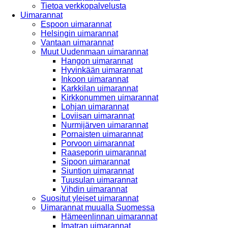
Tietoa verkkopalvelusta
Uimarannat
Espoon uimarannat
Helsingin uimarannat
Vantaan uimarannat
Muut Uudenmaan uimarannat
Hangon uimarannat
Hyvinkään uimarannat
Inkoon uimarannat
Karkkilan uimarannat
Kirkkonummen uimarannat
Lohjan uimarannat
Loviisan uimarannat
Nurmijärven uimarannat
Pornaisten uimarannat
Porvoon uimarannat
Raaseporin uimarannat
Sipoon uimarannat
Siuntion uimarannat
Tuusulan uimarannat
Vihdin uimarannat
Suositut yleiset uimarannat
Uimarannat muualla Suomessa
Hämeenlinnan uimarannat
Imatran uimarannat