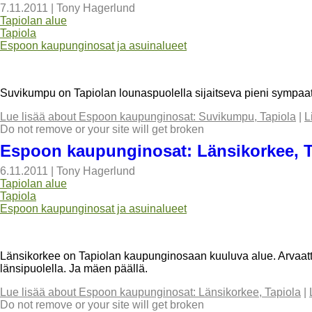
7.11.2011
|
Tony Hagerlund
Tapiolan alue
Tapiola
Espoon kaupunginosat ja asuinalueet
Suvikumpu on Tapiolan lounaspuolella sijaitseva pieni sympaa
Lue lisää
about Espoon kaupunginosat: Suvikumpu, Tapiola
|
L
Do not remove or your site will get broken
Espoon kaupunginosat: Länsikorkee, T
6.11.2011
|
Tony Hagerlund
Tapiolan alue
Tapiola
Espoon kaupunginosat ja asuinalueet
Länsikorkee on Tapiolan kaupunginosaan kuuluva alue. Arvaatte
länsipuolella. Ja mäen päällä.
Lue lisää
about Espoon kaupunginosat: Länsikorkee, Tapiola
|
Do not remove or your site will get broken