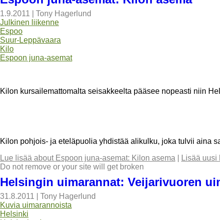
1.9.2011
|
Tony Hagerlund
Julkinen liikenne
Espoo
Suur-Leppävaara
Kilo
Espoon juna-asemat
Kilon kursailemattomalta seisakkeelta pääsee nopeasti niin H
Kilon pohjois- ja eteläpuolia yhdistää alikulku, joka tulvii aina 
Lue lisää
about Espoon juna-asemat: Kilon asema
|
Lisää uusi
Do not remove or your site will get broken
Helsingin uimarannat: Veijarivuoren u
31.8.2011
|
Tony Hagerlund
Kuvia uimarannoista
Helsinki