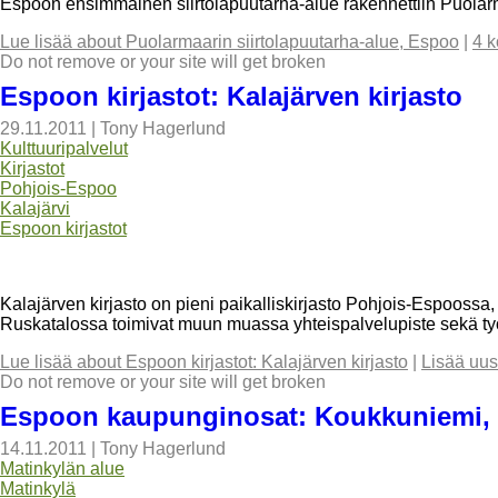
Espoon ensimmäinen siirtolapuutarha-alue rakennettiin Puolarm
Lue lisää
about Puolarmaarin siirtolapuutarha-alue, Espoo
|
4 
Do not remove or your site will get broken
Espoon kirjastot: Kalajärven kirjasto
29.11.2011
|
Tony Hagerlund
Kulttuuripalvelut
Kirjastot
Pohjois-Espoo
Kalajärvi
Espoon kirjastot
Kalajärven kirjasto on pieni paikalliskirjasto Pohjois-Espoossa,
Ruskatalossa toimivat muun muassa yhteispalvelupiste sekä ty
Lue lisää
about Espoon kirjastot: Kalajärven kirjasto
|
Lisää uus
Do not remove or your site will get broken
Espoon kaupunginosat: Koukkuniemi, 
14.11.2011
|
Tony Hagerlund
Matinkylän alue
Matinkylä