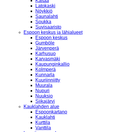
Kaitaa
Latokaski
Nöykkiö
Saunalahti
Soukka
Suvisaaristo
Espoon keskus ja lähialueet
Espoon keskus
Gumböle
Järvenperä
Karhusuo
Karvasmäki
Kaupunginkallio
Kolmperä
Kunnarla
Kuuriinniitty
Muurala
Nupuri
Nuuksio
Siikajärvi
Kauklahden alue
Espoonkartano
Kauklahti
Kurttila
Vanttila