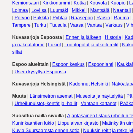
Kemiönsaari
|
Kirkkonummi
|
Kotka
|
Kouvola
|
Kuopio
|
L
Loimaa
|
Loviisa
|
Luumäki
|
Mikkeli
|
Mäntsälä
|
Naantali
|
Porvoo
|
Pukkila
|
Pyhtää
|
Raasepori
|
Raisio
|
Rauma
|
Tampere
|
Turku
|
Tuusula
|
Vaasa
|
Vantaa
|
Varkaus
|
Vih
Kuvasarjoja Espoosta
|
Ennen ja jälkeen
|
Historia
|
Kad
ja näköalatornit
|
Lukiot
|
Luontopolut ja ulkoilureitit
|
Näkö
sillat
Espoo alueittain
|
Espoon keskus
|
Espoonlahti
|
Kauklah
|
Usein kysyttyä Espoosta
Kuvasarjoja Helsingistä
|
Kadonnut Helsinki
|
Näköalapa
Muuta
|
Länsimetron asemat
|
Museoita ja näyttelyitä
|
Pä
|
Urheilupuistot,-kentät ja -hallit
|
Vantaan kartanot
|
Pääka
Suosittua näillä sivuilla
|
Ajantasainen listaus urheilun te
Kuninkaantien lukio
|
Lippulaivan kirjasto
|
Matinkylän uim
Kuvia Suursaaresta ennen sotia
|
Nuuksin reitit ja retkeil