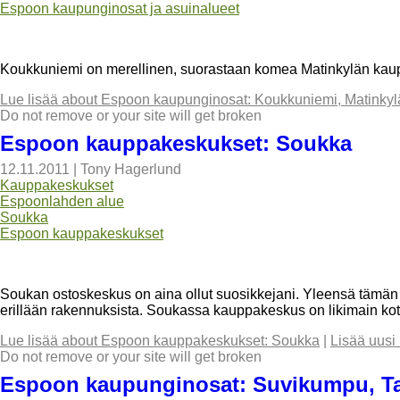
Espoon kaupunginosat ja asuinalueet
Koukkuniemi on merellinen, suorastaan komea Matinkylän kau
Lue lisää
about Espoon kaupunginosat: Koukkuniemi, Matinkyl
Do not remove or your site will get broken
Espoon kauppakeskukset: Soukka
12.11.2011
|
Tony Hagerlund
Kauppakeskukset
Espoonlahden alue
Soukka
Espoon kauppakeskukset
Soukan ostoskeskus on aina ollut suosikkejani. Yleensä tämän i
erillään rakennuksista. Soukassa kauppakeskus on likimain kote
Lue lisää
about Espoon kauppakeskukset: Soukka
|
Lisää uusi
Do not remove or your site will get broken
Espoon kaupunginosat: Suvikumpu, Ta