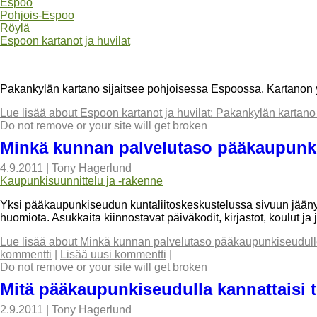
Espoo
Pohjois-Espoo
Röylä
Espoon kartanot ja huvilat
Pakankylän kartano sijaitsee pohjoisessa Espoossa. Kartanon 
Lue lisää
about Espoon kartanot ja huvilat: Pakankylän kartano 
Do not remove or your site will get broken
Minkä kunnan palvelutaso pääkaupunkis
4.9.2011
|
Tony Hagerlund
Kaupunkisuunnittelu ja -rakenne
Yksi pääkaupunkiseudun kuntaliitoskeskustelussa sivuun jäänyt 
huomiota. Asukkaita kiinnostavat päiväkodit, kirjastot, koulut ja j
Lue lisää
about Minkä kunnan palvelutaso pääkaupunkiseudulle 
kommentti
|
Lisää uusi kommentti
|
Do not remove or your site will get broken
Mitä pääkaupunkiseudulla kannattaisi 
2.9.2011
|
Tony Hagerlund