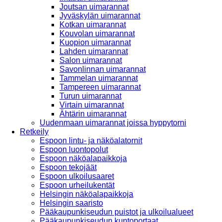
Joutsan uimarannat
Jyväskylän uimarannat
Kotkan uimarannat
Kouvolan uimarannat
Kuopion uimarannat
Lahden uimarannat
Salon uimarannat
Savonlinnan uimarannat
Tammelan uimarannat
Tampereen uimarannat
Turun uimarannat
Virtain uimarannat
Ähtärin uimarannat
Uudenmaan uimarannat joissa hyppytorni
Retkeily
Espoon lintu- ja näköalatornit
Espoon luontopolut
Espoon näköalapaikkoja
Espoon tekojäät
Espoon ulkoilusaaret
Espoon urheilukentät
Helsingin näköalapaikkoja
Helsingin saaristo
Pääkaupunkiseudun puistot ja ulkoilualueet
Pääkaupunkiseudun kuntoportaat