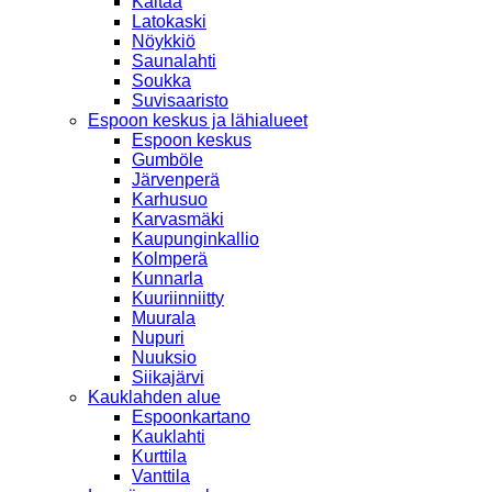
Kaitaa
Latokaski
Nöykkiö
Saunalahti
Soukka
Suvisaaristo
Espoon keskus ja lähialueet
Espoon keskus
Gumböle
Järvenperä
Karhusuo
Karvasmäki
Kaupunginkallio
Kolmperä
Kunnarla
Kuuriinniitty
Muurala
Nupuri
Nuuksio
Siikajärvi
Kauklahden alue
Espoonkartano
Kauklahti
Kurttila
Vanttila