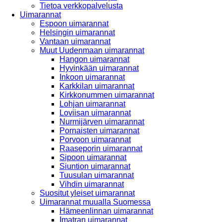
Tietoa verkkopalvelusta
Uimarannat
Espoon uimarannat
Helsingin uimarannat
Vantaan uimarannat
Muut Uudenmaan uimarannat
Hangon uimarannat
Hyvinkään uimarannat
Inkoon uimarannat
Karkkilan uimarannat
Kirkkonummen uimarannat
Lohjan uimarannat
Loviisan uimarannat
Nurmijärven uimarannat
Pornaisten uimarannat
Porvoon uimarannat
Raaseporin uimarannat
Sipoon uimarannat
Siuntion uimarannat
Tuusulan uimarannat
Vihdin uimarannat
Suositut yleiset uimarannat
Uimarannat muualla Suomessa
Hämeenlinnan uimarannat
Imatran uimarannat