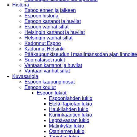
Historia
Espoo ennen ja jälkeen
Espoon historia
Espoon kartanot ja huvilat
Espoon vanhat sillat
Helsingin kartanot ja huvilat
Helsingin vanhat sillat
Kadonnut Espoo
Kadonnut Helsinki
Pääkaupunkiseudun I maailmansodan ajan linnoitte
Suomalaiset ruukit
Vantaan kartanot ja huvilat
Vantaan vanhat sillat
Kuvasarjoja
Espoon kaupunginosat
Espoon koulut
Espoon lukiot
Espoonlahden lukio
Etelä-Tapiolan lukio
Haukilahden lukio
Kuninkaantien lukio
Leppävaaran lukio
Matinkylän lukio
Otaniemen lukio
Tapiolan lukio