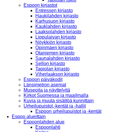
Espoon kirjastot
Entressen kirjasto
Haukilahden kirjasto
Karhusuon kirjasto
Kauklahden kirjasto
Laaksolahden kirjasto
Lippulaivan kirjasto
Nöykkiön kirjasto
Opinmäen kirjasto
Otaniemen kirjasto
Saunalahden kirjasto
Sellon kirjasto
Tapiolan kirjasto
Viherlaakson kirjasto
Espoon päiväkodit
Länsimetron asemat
Museoita ja näyttelyitä
Kirkot Suomessa ja maailmalla
Kuvia ja muuta sisältöä kunnittain
Urheilupuistot,-kentät ja -hallit
Espoon urheilupuistot ja -kentät
Espoo alueittain
Espoonlahden alue
Espoonlahti