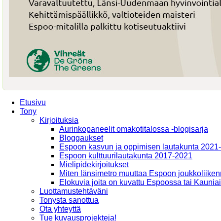
Etusivu
Tony
Kirjoituksia
Aurinkopaneelit omakotitalossa -blogisarja
Bloggaukset
Espoon kasvun ja oppimisen lautakunta 2021
Espoon kulttuurilautakunta 2017-2021
Mielipidekirjoitukset
Miten länsimetro muuttaa Espoon joukkoliiken
Elokuvia joita on kuvattu Espoossa tai Kaunia
Luottamustehtäväni
Tonysta sanottua
Ota yhteyttä
Tue kuvausprojekteja!