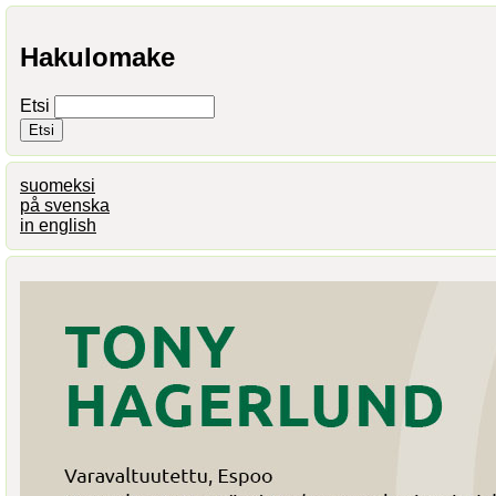
Hakulomake
Etsi
suomeksi
på svenska
in english