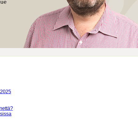
-2025
nettä?
isissa