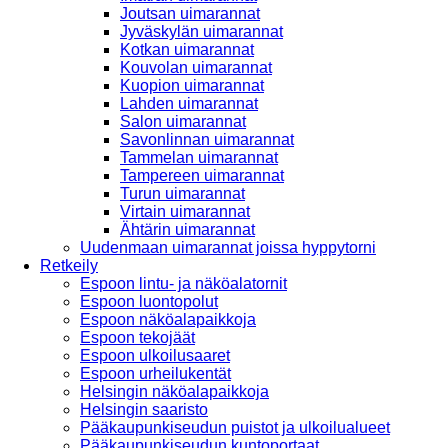
Joutsan uimarannat
Jyväskylän uimarannat
Kotkan uimarannat
Kouvolan uimarannat
Kuopion uimarannat
Lahden uimarannat
Salon uimarannat
Savonlinnan uimarannat
Tammelan uimarannat
Tampereen uimarannat
Turun uimarannat
Virtain uimarannat
Ähtärin uimarannat
Uudenmaan uimarannat joissa hyppytorni
Retkeily
Espoon lintu- ja näköalatornit
Espoon luontopolut
Espoon näköalapaikkoja
Espoon tekojäät
Espoon ulkoilusaaret
Espoon urheilukentät
Helsingin näköalapaikkoja
Helsingin saaristo
Pääkaupunkiseudun puistot ja ulkoilualueet
Pääkaupunkiseudun kuntoportaat