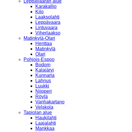
Leppävaaran alue
Karakallio
Kilo
Laaksolahti
Leppävaara
Lintuvaara
Viherlaakso
Matinkylä-Olari
Henttaa
Matinkylä
Olari
Pohjois-Espoo
Bodom
Kalajärvi
Kunnarla
Lahnus
Luukki
Niipperi
Röylä
Vanhakartano
Velskola
Tapiolan alue
Haukilahti
Laajalahti
Mankkaa